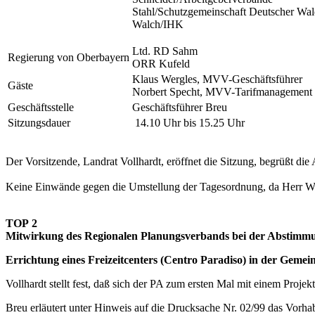
Stahl/Schutzgemeinschaft Deutscher Wa
Walch/IHK
Ltd. RD Sahm
Regierung von Oberbayern
ORR Kufeld
Klaus Wergles, MVV-Geschäftsführer
Gäste
Norbert Specht, MVV-Tarifmanagement
Geschäftsstelle
Geschäftsführer Breu
Sitzungsdauer
14.10 Uhr bis 15.25 Uhr
Der Vorsitzende, Landrat Vollhardt, eröffnet die Sitzung, begrüßt die
Keine Einwände gegen die Umstellung der Tagesordnung, da Herr Wer
TOP 2
Mitwirkung des Regionalen Planungsverbands bei der Abstim
Errichtung eines Freizeitcenters (Centro Paradiso) in der Gemei
Vollhardt stellt fest, daß sich der PA zum ersten Mal mit einem Proje
Breu erläutert unter Hinweis auf die Drucksache Nr. 02/99 das Vorha