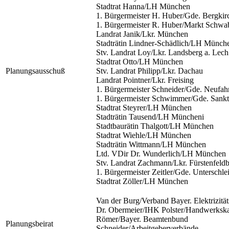
Stadtrat Hanna/LH München
1. Bürgermeister H. Huber/Gde. Bergkir
1. Bürgermeister R. Huber/Markt Schwa
Landrat Janik/Lkr. München
Stadträtin Lindner-Schädlich/LH Münch
Stv. Landrat Loy/Lkr. Landsberg a. Lech
Stadtrat Otto/LH München
Planungsausschuß
Stv. Landrat Philipp/Lkr. Dachau
Landrat Pointner/Lkr. Freising
1. Bürgermeister Schneider/Gde. Neufah
1. Bürgermeister Schwimmer/Gde. Sank
Stadtrat Steyrer/LH München
Stadträtin Tausend/LH Müncheni
Stadtbaurätin Thalgott/LH München
Stadtrat Wiehle/LH München
Stadträtin Wittmann/LH München
Ltd. VDir Dr. Wunderlich/LH München
Stv. Landrat Zachmann/Lkr. Fürstenfeld
1. Bürgermeister Zeitler/Gde. Unterschl
Stadtrat Zöller/LH München
Van der Burg/Verband Bayer. Elektrizitä
Dr. Obermeier/IHK Polster/Handwerks
Römer/Bayer. Beamtenbund
Planungsbeirat
Schneider/Arbeitgeberverbände