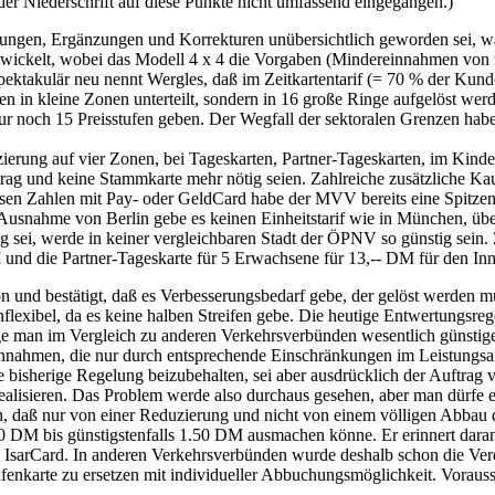
der Niederschrift auf diese Punkte nicht umfassend eingegangen.)
rungen, Ergänzungen und Korrekturen unübersichtlich geworden sei, w
ickelt, wobei das Modell 4 x 4 die Vorgaben (Mindereinnahmen von ma
pektakulär neu nennt Wergles, daß im Zeitkartentarif (= 70 % der Kund
nzen in kleine Zonen unterteilt, sondern in 16 große Ringe aufgelöst 
ur noch 15 Preisstufen geben. Der Wegfall der sektoralen Grenzen habe
uzierung auf vier Zonen, bei Tageskarten, Partner-Tageskarten, im Kin
trag und keine Stammkarte mehr nötig seien. Zahlreiche zusätzliche Ka
osen Zahlen mit Pay- oder GeldCard habe der MVV bereits eine Spitze
Ausnahme von Berlin gebe es keinen Einheitstarif wie in München, über
ig sei, werde in keiner vergleichbaren Stadt der ÖPNV so günstig sei
M und die Partner-Tageskarte für 5 Erwachsene für 13,-- DM für den I
n und bestätigt, daß es Verbesserungsbedarf gebe, der gelöst werden m
 unflexibel, da es keine halben Streifen gebe. Die heutige Entwertungs
liege man im Vergleich zu anderen Verkehrsverbünden wesentlich günsti
nnahmen, die nur durch entsprechende Einschränkungen im Leistungsang
 bisherige Regelung beizubehalten, sei aber ausdrücklich der Auftrag 
ealisieren. Das Problem werde also durchaus gesehen, aber man dürfe es
h, daß nur von einer Reduzierung und nicht von einem völligen Abba
50 DM bis günstigstenfalls 1.50 DM ausmachen könne. Er erinnert daran
en IsarCard. In anderen Verkehrsverbünden wurde deshalb schon die Ve
ifenkarte zu ersetzen mit individueller Abbuchungsmöglichkeit. Vorauss