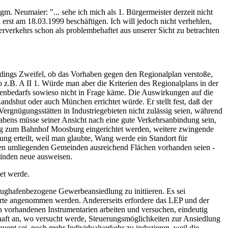
 Neumaier: "... sehe ich mich als 1. Bürgermeister derzeit nicht
 erst am 18.03.1999 beschäftigen. Ich will jedoch nicht verhehlen,
erkehrs schon als problembehaftet aus unserer Sicht zu betrachten
rdings Zweifel, ob das Vorhaben gegen den Regionalplan verstoße,
so z.B. A II 1. Würde man aber die Kriterien des Regionalplans in der
henbedarfs sowieso nicht in Frage käme. Die Auswirkungen auf die
ndshut oder auch München errichtet würde. Er stellt fest, daß der
ergnügungsstätten in Industriegebieten nicht zulässig seien, während
habens müsse seiner Ansicht nach eine gute Verkehrsanbindung sein,
ng zum Bahnhof Moosburg eingerichtet werden, weitere zwingende
g erteilt, weil man glaubte, Wang werde ein Standort für
 den umliegenden Gemeinden ausreichend Flächen vorhanden seien -
inden neue ausweisen.
et werde.
ughafenbezogene Gewerbeansiedlung zu initiieren. Es sei
orte angenommen werden. Andererseits erfordere das LEP und der
 vorhandenen Instrumentarien arbeiten und versuchen, eindeutig
aft an, wo versucht werde, Steuerungsmöglichkeiten zur Ansiedlung
ent sei, noch mehr Individualverkehr zu induzieren, weil die