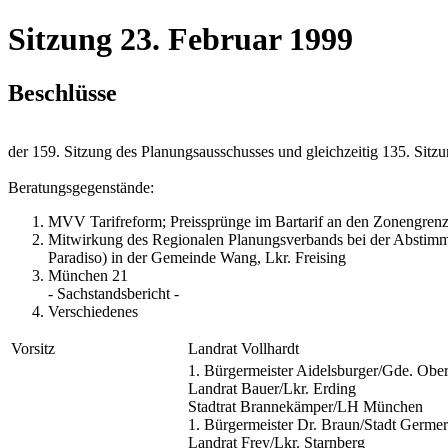
Sitzung 23. Februar 1999
Beschlüsse
der 159. Sitzung des Planungsausschusses und gleichzeitig 135. Si
Beratungsgegenstände:
MVV Tarifreform; Preissprünge im Bartarif an den Zonengre
Mitwirkung des Regionalen Planungsverbands bei der Abstimm
Paradiso) in der Gemeinde Wang, Lkr. Freising
München 21
- Sachstandsbericht -
Verschiedenes
Vorsitz
Landrat Vollhardt
1. Bürgermeister Aidelsburger/Gde. Obe
Landrat Bauer/Lkr. Erding
Stadtrat Brannekämper/LH München
1. Bürgermeister Dr. Braun/Stadt Germer
Landrat Frey/Lkr. Starnberg