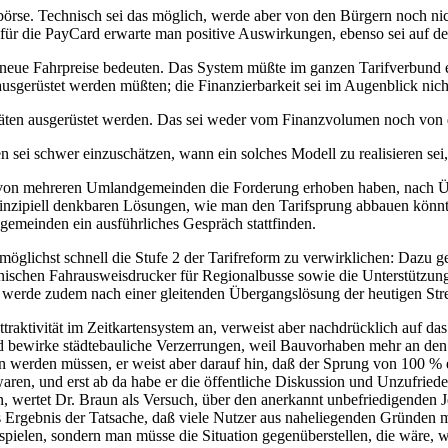
ldbörse. Technisch sei das möglich, werde aber von den Bürgern noch 
t für die PayCard erwarte man positive Auswirkungen, ebenso sei auf 
neue Fahrpreise bedeuten. Das System müßte im ganzen Tarifverbund ei
sgerüstet werden müßten; die Finanzierbarkeit sei im Augenblick nich
äten ausgerüstet werden. Das sei weder vom Finanzvolumen noch von 
sei schwer einzuschätzen, wann ein solches Modell zu realisieren sei
er von mehreren Umlandgemeinden die Forderung erhoben haben, nach
inzipiell denkbaren Lösungen, wie man den Tarifsprung abbauen könn
gemeinden ein ausführliches Gespräch stattfinden.
glichst schnell die Stufe 2 der Tarifreform zu verwirklichen: Dazu 
schen Fahrausweisdrucker für Regionalbusse sowie die Unterstützung
e zudem nach einer gleitenden Übergangslösung der heutigen Streife
raktivität im Zeitkartensystem an, verweist aber nachdrücklich auf da
und bewirke städtebauliche Verzerrungen, weil Bauvorhaben mehr an den
n werden müssen, er weist aber darauf hin, daß der Sprung von 100 % e
ren, und erst ab da habe er die öffentliche Diskussion und Unzufriede
 wertet Dr. Braun als Versuch, über den anerkannt unbefriedigenden Je
 Ergebnis der Tatsache, daß viele Nutzer aus naheliegenden Gründen m
uspielen, sondern man müsse die Situation gegenüberstellen, die wäre, 