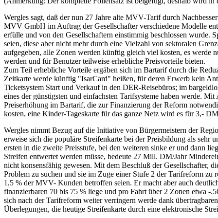
(Anmerkung: Der komplette Foliensatz ist beigefügt, deshalb wird in 
Wergles sagt, daß der nun 27 Jahre alte MVV-Tarif durch Nachbesse
MVV GmbH im Auftrag der Gesellschafter verschiedene Modelle entw
erfülle und von den Gesellschaftern einstimmig beschlossen wurde. S
seien, diese aber nicht mehr durch eine Vielzahl von sektoralen Gre
aufgegeben, alle Zonen werden künftig gleich viel kosten, es werde n
werden und für Benutzer teilweise erhebliche Preisvorteile bieten.
Zum Teil erhebliche Vorteile ergäben sich im Bartarif durch die Red
Zeitkarte werde künftig "IsarCard" heißen, für deren Erwerb kein An
Ticketsystem Start und Verkauf in den DER-Reisebüros; im bargeldl
eines der günstigsten und einfachsten Tarifsysteme haben werde. Mit 
Preiserhöhung im Bartarif, die zur Finanzierung der Reform notwend
kosten, eine Kinder-Tageskarte für das ganze Netz wird es für 3,- D
Wergles nimmt Bezug auf die Initiative von Bürgermeistern der Regio
erweise sich die populäre Streifenkarte bei der Preisbildung als sehr
ersten in die zweite Preisstufe, bei den weiteren sinke er und dann 
Streifen entwertet werden müsse, bedeute 27 Mill. DM/Jahr Minderei
nicht konsensfähig gewesen. Mit dem Beschluß der Gesellschafter, die
Problem zu suchen und sie im Zuge einer Stufe 2 der Tarifreform zu r
1,5 % der MVV- Kunden betroffen seien. Er macht aber auch deutlic
finanzierbaren 70 bis 75 % liege und pro Fahrt über 2 Zonen etwa -.
sich nach der Tarifreform weiter verringern werde dank übertragbar
Überlegungen, die heutige Streifenkarte durch eine elektronische Stre