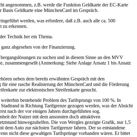
nicht angenommen, z.B. werde die Funktion Geldkarte der EC-Karte
der Basis Geldkarte eine MünchenCard im Gespräch.
ngeführt werden, was erfordere, daß z.B. auch alle ca. 500
t zu erkennen.
der Technik her ein Thema.
, ganz abgesehen von der Finanzierung.
 Übergangslösungen zu suchen und in diesem Sinne an den MVV
te, zusammengesellt (Anmerkung: Siehe Anlage Ansatz 1 bis Ansatz
gehören neben dem bereits erwähnten Gespräch mit den
 für eine rasche Realisierung der MünchenCard und die Förderung
nkarte zur elektronischen Streifenkarte gesucht.
s weiterhin bestehende Problem des Tarifsprungs von 100 %. In
 Stadtrand in Richtung Tarifgrenze gezogen werden, was der Absicht
rst nach der vor einigen Jahren durchgeführten sog.
nheit der Nutzer mit dem ansonsten doch attraktiven
tztstand hinwegzuhelfen. Die von Wergles gezeigte Grafik, nur 1,5
it dem Auto zur nächsten Tarifgrenze fahren. Der so entstandene
wenn nicht diese gewaltigen Tarifsprünge vorhanden wären. Er bittet