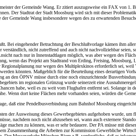
ister der Gemeinde Wang. Er zitiert auszugsweise ein FAX von 1. Bgm.
nnen. Der Stadtrat der Stadt Moosburg wird sich mit dieser Problematik
e der Gemeinde Wang insbesondere wegen des zu erwartenden Besucherv
wußt. Bei eingehender Betrachtung der Beschlußvorlage kämen ihm alle
r verständlich, nicht zutreffend und auch nicht nachvollziehbar seien, 
 Ansicht nach nur in Innenstadtlagen möglich, was aber wegen des Fläc
ang, wenn das Projekt am Stadtrand von Erding, Freising, Moosburg, La
 Regionalplanung nur wegen des Multiplexkinos erforderlich sei, weil V
 werden könnten. Maßgeblich für die Beurteilung eines derartigen Vor
dung an den ÖPNV müsse durch eine noch einzurichtende Busverbindu
begebiets im regionalen Grünzug wurde seinerzeit eine Ausnahmeregelun
Chancen habe, weil es zu weit vom Flughafen entfernt sei. Solange in
nähe. Wenn dort keine Flächen mehr vorhanden seien, würden die Geme
flage, daß eine Pendelbusverbindung zum Bahnhof Moosburg eingericht
nsten der Ausweisung dieses Gewerbegebietes aufgehoben wurde, um fl
müsse, nachdem noch nicht abzusehen sei, wann auch externere Stand
äge machen zu können, was er sehr bedauere. Der PA müsse mit diesen
iesem Zusammenhang die Arbeiten zur Kommission Gewerbliche Wirtsch
n. Der Messeverkehr München-Riem z.B. verdeutliche, daß es inkonsequ