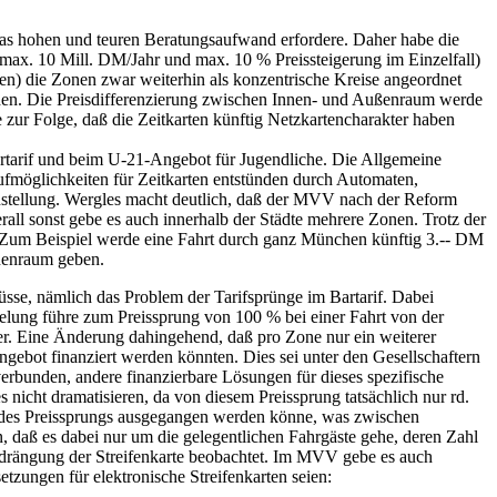
as hohen und teuren Beratungsaufwand erfordere. Daher habe die
x. 10 Mill. DM/Jahr und max. 10 % Preissteigerung im Einzelfall)
en) die Zonen zwar weiterhin als konzentrische Kreise angeordnet
werden. Die Preisdifferenzierung zwischen Innen- und Außenraum werde
 zur Folge, daß die Zeitkarten künftig Netzkartencharakter haben
dertarif und beim U-21-Angebot für Jugendliche. Die Allgemeine
ufmöglichkeiten für Zeitkarten entstünden durch Automaten,
nstellung. Wergles macht deutlich, daß der MVV nach der Reform
all sonst gebe es auch innerhalb der Städte mehrere Zonen. Trotz der
n. Zum Beispiel werde eine Fahrt durch ganz München künftig 3.-- DM
nnenraum geben.
üsse, nämlich das Problem der Tarifsprünge im Bartarif. Dabei
regelung führe zum Preissprung von 100 % bei einer Fahrt von der
ger. Eine Änderung dahingehend, daß pro Zone nur ein weiterer
ebot finanziert werden könnten. Dies sei unter den Gesellschaftern
verbunden, andere finanzierbare Lösungen für dieses spezifische
 nicht dramatisieren, da von diesem Preissprung tatsächlich nur rd.
u des Preissprungs ausgegangen werden könne, was zwischen
, daß es dabei nur um die gelegentlichen Fahrgäste gehe, deren Zahl
rdrängung der Streifenkarte beobachtet. Im MVV gebe es auch
etzungen für elektronische Streifenkarten seien: