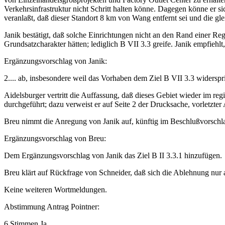
Verkehrsinfrastruktur nicht Schritt halten könne. Dagegen könne er sic
veranlaßt, daß dieser Standort 8 km von Wang entfernt sei und die g
Janik bestätigt, daß solche Einrichtungen nicht an den Rand einer Reg
Grundsatzcharakter hätten; lediglich B VII 3.3 greife. Janik empfiehlt
Ergänzungsvorschlag von Janik:
2.... ab, insbesondere weil das Vorhaben dem Ziel B VII 3.3 widerspri
Aidelsburger vertritt die Auffassung, daß dieses Gebiet wieder im r
durchgeführt; dazu verweist er auf Seite 2 der Drucksache, vorletzter 
Breu nimmt die Anregung von Janik auf, künftig im Beschlußvorschlag 
Ergänzungsvorschlag von Breu:
Dem Ergänzungsvorschlag von Janik das Ziel B II 3.3.1 hinzufügen.
Breu klärt auf Rückfrage von Schneider, daß sich die Ablehnung nur 
Keine weiteren Wortmeldungen.
Abstimmung Antrag Pointner:
6 Stimmen Ja