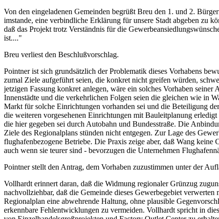
Von den eingeladenen Gemeinden begrüßt Breu den 1. und 2. Bürgerme
imstande, eine verbindliche Erklärung für unsere Stadt abgeben zu kö
daß das Projekt trotz Verständnis für die Gewerbeansiedlungswünsch
ist...."
Breu verliest den Beschlußvorschlag.
Pointner ist sich grundsätzlich der Problematik dieses Vorhabens be
zumal Ziele aufgeführt seien, die konkret nicht greifen würden, schwe
jetzigen Fassung konkret anlegen, wäre ein solches Vorhaben seiner
Innenstädte und die verkehrlichen Folgen seien die gleichen wie in W
Markt für solche Einrichtungen vorhanden sei und die Beteiligung der
die weiteren vorgesehenen Einrichtungen mit Bauleitplanung erledigt
die hier gegeben sei durch Autobahn und Bundesstraße. Die Anbin
Ziele des Regionalplans stünden nicht entgegen. Zur Lage des Gewer
flughafenbezogene Betriebe. Die Praxis zeige aber, daß Wang keine 
auch wenn sie teurer sind - bevorzugen die Unternehmen Flughafen
Pointner stellt den Antrag, dem Vorhaben zuzustimmen unter der Au
Vollhardt erinnert daran, daß die Widmung regionaler Grünzug zugu
nachvollziehbar, daß die Gemeinde dieses Gewerbegebiet verwerten 
Regionalplan eine abwehrende Haltung, ohne plausible Gegenvorschl
erkennbare Fehlentwicklungen zu vermeiden. Vollhardt spricht in d
von Einzelhandelsgroßprojekten und Factory Outlet Center zu erhalte