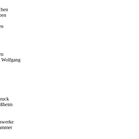
chen
ben
en
rn
t Wolfgang
bruck
eißheim
tswerke
kammer