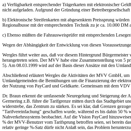
a) Verfügbarkeit entsprechender Trägerkarten mit elektronischer Ge
nicht aufgeladen. Aufgrund der Gründung einer Betreibergesellschaf
b) Elektronische Streifenkarten mit abgesenktem Preissprung würden 
Regionalbusse mit der entsprechenden Technik zu je ca. 10.000 DM au
c) Ebenso müßten die Fahrausweisprüfer mit entsprechenden Leseger
Wegen der Abhängigkeit der Entwicklung von diesen Voraussetzungen 
Wergles führt weiter aus, daß vor diesem Hintergrund Bürgermeist
herangetreten seien. Der MVV habe eine Zusammenstellung von 5 pr
5). Am 08.03.1999 wird auf der Basis dieser Ansätze mit den Umland
Abschließend erläutert Wergles die Aktivitäten der MVV GmbH, um mö
Umlandgemeinden die Bemühungen um die Finanzierung der elektroni
der Nutzung von PayCard und Geldkarte. Gemeinsam mit dem VDV werd
Dr. Braun erkennt die umfassende Neuregelung und Steigerung der Att
Germering z.B. führe die Tarifgrenze mitten durch das Stadtgebiet 
widerstrebe, das Zentrum zu stärken. Es sei klar, daß Grenzen gezoge
"Tarifvereinfachung" geschaffen wurde, während es bis dahin 50 % wa
Nahverkehrssystems beobachtet. Auf die Vision PayCard hinzuweisen,
% der MVV-Benutzer vom Tarifsprung betroffen seien, sei bereits das
relativ geringe %-Satz dürfe nicht Anlaß sein, das Problem herunterz