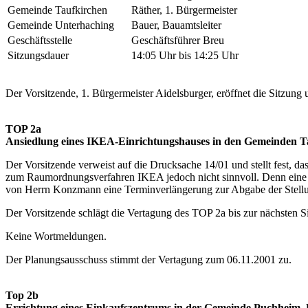
Gemeinde Taufkirchen
Räther, 1. Bürgermeister
Gemeinde Unterhaching
Bauer, Bauamtsleiter
Geschäftsstelle
Geschäftsführer Breu
Sitzungsdauer
14:05 Uhr bis 14:25 Uhr
Der Vorsitzende, 1. Bürgermeister Aidelsburger, eröffnet die Sitzung 
TOP 2a
Ansiedlung eines IKEA-Einrichtungshauses in den Gemeinden T
Der Vorsitzende verweist auf die Drucksache 14/01 und stellt fest, d
zum Raumordnungsverfahren IKEA jedoch nicht sinnvoll. Denn eine S
von Herrn Konzmann eine Terminverlängerung zur Abgabe der Stellun
Der Vorsitzende schlägt die Vertagung des TOP 2a bis zur nächsten S
Keine Wortmeldungen.
Der Planungsausschuss stimmt der Vertagung zum 06.11.2001 zu.
Top 2b
Errichtung eines Einkaufszentrums in der Gemeinde Puchheim, 