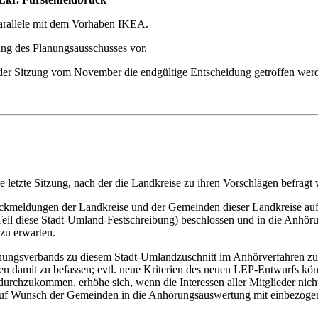
Parallele mit dem Vorhaben IKEA.
ung des Planungsausschusses vor.
 der Sitzung vom November die endgültige Entscheidung getroffen wer
e letzte Sitzung, nach der die Landkreise zu ihren Vorschlägen befragt
ückmeldungen der Landkreise und der Gemeinden dieser Landkreise aufg
il diese Stadt-Umland-Festschreibung) beschlossen und in die Anhöru
zu erwarten.
Planungsverbands zu diesem Stadt-Umlandzuschnitt im Anhörverfahren
ien damit zu befassen; evtl. neue Kriterien des neuen LEP-Entwurfs k
urchzukommen, erhöhe sich, wenn die Interessen aller Mitglieder nicht
auf Wunsch der Gemeinden in die Anhörungsauswertung mit einbezogen