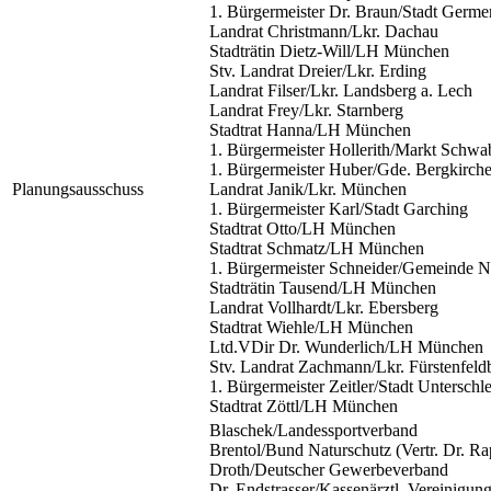
1. Bürgermeister Dr. Braun/Stadt Germe
Landrat Christmann/Lkr. Dachau
Stadträtin Dietz-Will/LH München
Stv. Landrat Dreier/Lkr. Erding
Landrat Filser/Lkr. Landsberg a. Lech
Landrat Frey/Lkr. Starnberg
Stadtrat Hanna/LH München
1. Bürgermeister Hollerith/Markt Schwa
1. Bürgermeister Huber/Gde. Bergkirch
Planungsausschuss
Landrat Janik/Lkr. München
1. Bürgermeister Karl/Stadt Garching
Stadtrat Otto/LH München
Stadtrat Schmatz/LH München
1. Bürgermeister Schneider/Gemeinde N
Stadträtin Tausend/LH München
Landrat Vollhardt/Lkr. Ebersberg
Stadtrat Wiehle/LH München
Ltd.VDir Dr. Wunderlich/LH München
Stv. Landrat Zachmann/Lkr. Fürstenfeld
1. Bürgermeister Zeitler/Stadt Unterschl
Stadtrat Zöttl/LH München
Blaschek/Landessportverband
Brentol/Bund Naturschutz (Vertr. Dr. Ra
Droth/Deutscher Gewerbeverband
Dr. Endstrasser/Kassenärztl. Vereinigun