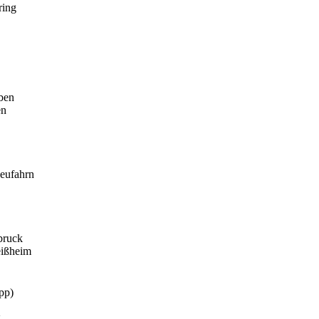
ring
ben
en
eufahrn
bruck
eißheim
pp)
g