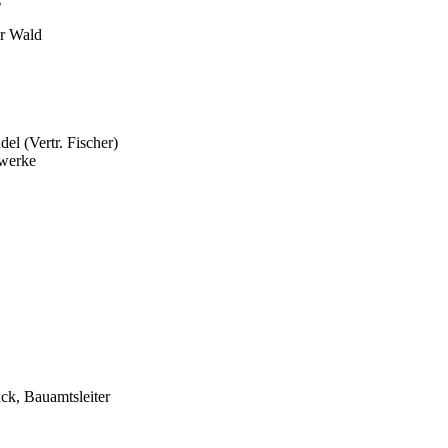
er Wald
el (Vertr. Fischer)
rwerke
uck, Bauamtsleiter