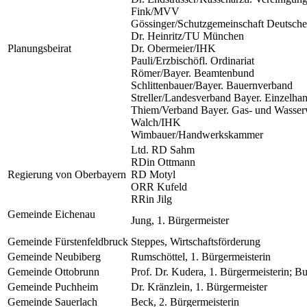
Fink/MVV
Gössinger/Schutzgemeinschaft Deutsch
Dr. Heinritz/TU München
Planungsbeirat
Dr. Obermeier/IHK
Pauli/Erzbischöfl. Ordinariat
Römer/Bayer. Beamtenbund
Schlittenbauer/Bayer. Bauernverband
Streller/Landesverband Bayer. Einzelhand
Thiem/Verband Bayer. Gas- und Wasse
Walch/IHK
Wimbauer/Handwerkskammer
Ltd. RD Sahm
RDin Ottmann
Regierung von Oberbayern
RD Motyl
ORR Kufeld
RRin Jilg
Gemeinde Eichenau
Jung, 1. Bürgermeister
Gemeinde Fürstenfeldbruck
Steppes, Wirtschaftsförderung
Gemeinde Neubiberg
Rumschöttel, 1. Bürgermeisterin
Gemeinde Ottobrunn
Prof. Dr. Kudera, 1. Bürgermeisterin; B
Gemeinde Puchheim
Dr. Kränzlein, 1. Bürgermeister
Gemeinde Sauerlach
Beck, 2. Bürgermeisterin