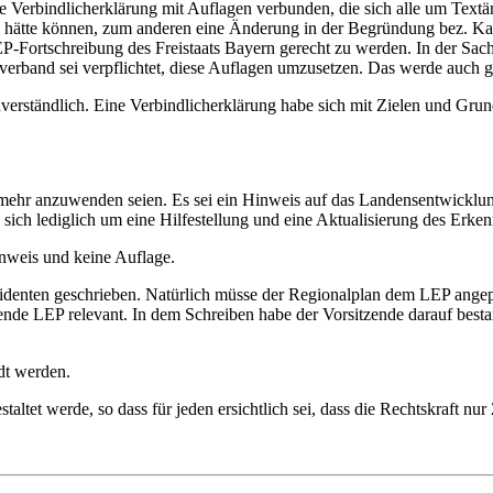
 Verbindlicherklärung mit Auflagen verbunden, die sich alle um Textä
en hätte können, zum anderen eine Änderung in der Begründung bez. K
P-Fortschreibung des Freistaats Bayern gerecht zu werden. In der Sach
sverband sei verpflichtet, diese Auflagen umzusetzen. Das werde auch 
verständlich. Eine Verbindlicherklärung habe sich mit Zielen und Grun
cht mehr anzuwenden seien. Es sei ein Hinweis auf das Landensentwick
ch lediglich um eine Hilfestellung und eine Aktualisierung des Erken
inweis und keine Auflage.
identen geschrieben. Natürlich müsse der Regionalplan dem LEP angepa
tehende LEP relevant. In dem Schreiben habe der Vorsitzende darauf bes
dt werden.
altet werde, so dass für jeden ersichtlich sei, dass die Rechtskraft nu