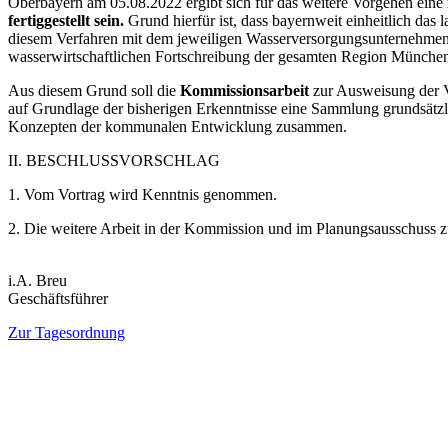
Oberbayern am 05.08.2022 ergibt sich für das weitere Vorgehen eine
fertiggestellt sein.
Grund hierfür ist, dass bayernweit einheitlich das
diesem Verfahren mit dem jeweiligen Wasserversorgungsunternehmen er
wasserwirtschaftlichen Fortschreibung der gesamten Region Münche
Aus diesem Grund soll die
Kommissionsarbeit
zur Ausweisung der V
auf Grundlage der bisherigen Erkenntnisse eine Sammlung grundsätzl
Konzepten der kommunalen Entwicklung zusammen.
II. BESCHLUSSVORSCHLAG
1. Vom Vortrag wird Kenntnis genommen.
2. Die weitere Arbeit in der Kommission und im Planungsausschuss z
i.A. Breu
Geschäftsführer
Zur Tagesordnung