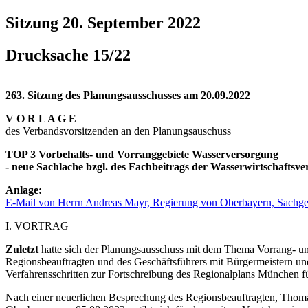
Sitzung 20. September 2022
Drucksache 15/22
263. Sitzung des Planungsausschusses am 20.09.2022
V O R L A G E
des Verbandsvorsitzenden an den Planungsauschuss
TOP 3
Vorbehalts- und Vorranggebiete Wasserversorgung
- neue Sachlache bzgl. des Fachbeitrags der Wasserwirtschaftsv
Anlage:
E-Mail von Herrn Andreas Mayr, Regierung von Oberbayern, Sachge
I. VORTRAG
Zuletzt
hatte sich der Planungsausschuss mit dem Thema Vorrang- und
Regionsbeauftragten und des Geschäftsführers mit Bürgermeistern un
Verfahrensschritten zur Fortschreibung des Regionalplans München fü
Nach einer neuerlichen Besprechung des Regionsbeauftragten, Thomas 