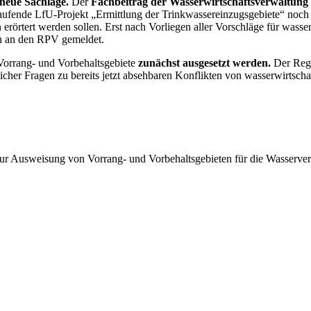
neue Sachlage.
Der
Fachbeitrag der Wasserwirtschaftsverwaltung
 laufende LfU-Projekt „Ermittlung der Trinkwassereinzugsgebiete“ noch
örtert werden sollen. Erst nach Vorliegen aller Vorschläge für wasser
n an den RPV gemeldet.
orrang- und Vorbehaltsgebiete
zunächst ausgesetzt werden.
Der Regi
icher Fragen zu bereits jetzt absehbaren Konflikten von wasserwirtsch
ur Ausweisung von Vorrang- und Vorbehaltsgebieten für die Wasserver