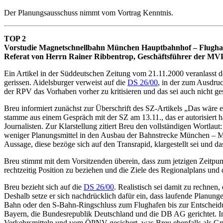
Der Planungsausschuss nimmt vom Vortrag Kenntnis.
TOP 2
Vorstudie Magnetschnellbahn München Hauptbahnhof – Flugh
Referat von Herrn Rainer Ribbentrop, Geschäftsführer der MV
Ein Artikel in der Süddeutschen Zeitung vom 21.11.2000 veranlasst
gerissen. Aidelsburger verweist auf die
DS 26/00
, in der zum Ausdru
der RPV das Vorhaben vorher zu kritisieren und das sei auch nicht g
Breu informiert zunächst zur Überschrift des SZ-Artikels „Das wäre ei
stamme aus einem Gespräch mit der SZ am 13.11., das er autorisiert h
Journalisten. Zur Klarstellung zitiert Breu den vollständigen Wortla
weniger Planungsmittel in den Ausbau der Bahnstrecke München – Mü
Aussage, diese bezöge sich auf den Transrapid, klargestellt sei und 
Breu stimmt mit dem Vorsitzenden überein, dass zum jetzigen Zeitpu
rechtzeitig Position zu beziehen und die Ziele des Regionalplans und 
Breu bezieht sich auf die
DS 26/00
. Realistisch sei damit zu rechnen
Deshalb setze er sich nachdrücklich dafür ein, dass laufende Planun
Bahn oder den S-Bahn-Ringschluss zum Flughafen bis zur Entscheidu
Bayern, die Bundesrepublik Deutschland und die DB AG gerichtet. In 
Verkehrsmitteln und vom ÖPNV gesichert, was Breu ebenfalls als Gr