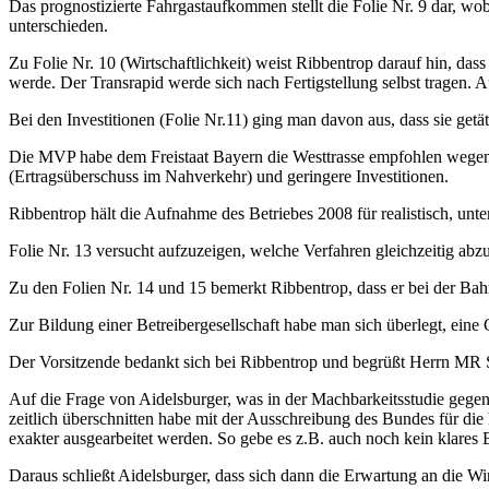
Das prognostizierte Fahrgastaufkommen stellt die Folie Nr. 9 dar, w
unterschieden.
Zu Folie Nr. 10 (Wirtschaftlichkeit) weist Ribbentrop darauf hin, d
werde. Der Transrapid werde sich nach Fertigstellung selbst tragen
Bei den Investitionen (Folie Nr.11) ging man davon aus, dass sie getä
Die MVP habe dem Freistaat Bayern die Westtrasse empfohlen wegen 
(Ertragsüberschuss im Nahverkehr) und geringere Investitionen.
Ribbentrop hält die Aufnahme des Betriebes 2008 für realistisch, unt
Folie Nr. 13 versucht aufzuzeigen, welche Verfahren gleichzeitig 
Zu den Folien Nr. 14 und 15 bemerkt Ribbentrop, dass er bei der Ba
Zur Bildung einer Betreibergesellschaft habe man sich überlegt, e
Der Vorsitzende bedankt sich bei Ribbentrop und begrüßt Herrn MR Sof
Auf die Frage von Aidelsburger, was in der Machbarkeitsstudie gegen
zeitlich überschnitten habe mit der Ausschreibung des Bundes für die 
exakter ausgearbeitet werden. So gebe es z.B. auch noch kein klares
Daraus schließt Aidelsburger, dass sich dann die Erwartung an die Wir