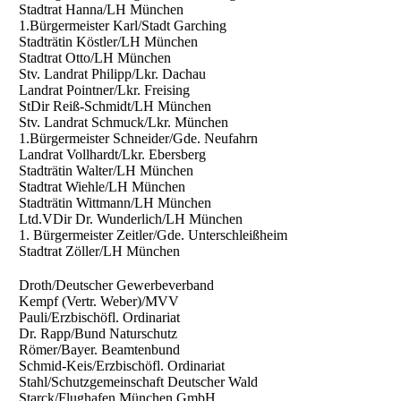
Stadtrat Hanna/LH München
1.Bürgermeister Karl/Stadt Garching
Stadträtin Köstler/LH München
Stadtrat Otto/LH München
Stv. Landrat Philipp/Lkr. Dachau
Landrat Pointner/Lkr. Freising
StDir Reiß-Schmidt/LH München
Stv. Landrat Schmuck/Lkr. München
1.Bürgermeister Schneider/Gde. Neufahrn
Landrat Vollhardt/Lkr. Ebersberg
Stadträtin Walter/LH München
Stadtrat Wiehle/LH München
Stadträtin Wittmann/LH München
Ltd.VDir Dr. Wunderlich/LH München
1. Bürgermeister Zeitler/Gde. Unterschleißheim
Stadtrat Zöller/LH München
Droth/Deutscher Gewerbeverband
Kempf (Vertr. Weber)/MVV
Pauli/Erzbischöfl. Ordinariat
Dr. Rapp/Bund Naturschutz
Römer/Bayer. Beamtenbund
Schmid-Keis/Erzbischöfl. Ordinariat
Stahl/Schutzgemeinschaft Deutscher Wald
Starck/Flughafen München GmbH