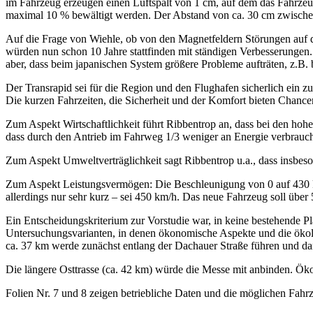
im Fahrzeug erzeugen einen Luftspalt von 1 cm, auf dem das Fahrze
maximal 10 % bewältigt werden. Der Abstand von ca. 30 cm zwischen
Auf die Frage von Wiehle, ob von den Magnetfeldern Störungen auf d
würden nun schon 10 Jahre stattfinden mit ständigen Verbesserungen.
aber, dass beim japanischen System größere Probleme aufträten, z.B.
Der Transrapid sei für die Region und den Flughafen sicherlich ein 
Die kurzen Fahrzeiten, die Sicherheit und der Komfort bieten Chancen
Zum Aspekt Wirtschaftlichkeit führt Ribbentrop an, dass bei den hohe
dass durch den Antrieb im Fahrweg 1/3 weniger an Energie verbra
Zum Aspekt Umweltverträglichkeit sagt Ribbentrop u.a., dass insbeso
Zum Aspekt Leistungsvermögen: Die Beschleunigung von 0 auf 430 km
allerdings nur sehr kurz – sei 450 km/h. Das neue Fahrzeug soll über
Ein Entscheidungskriterium zur Vorstudie war, in keine bestehende P
Untersuchungsvarianten, in denen ökonomische Aspekte und die ökolog
ca. 37 km werde zunächst entlang der Dachauer Straße führen und dann
Die längere Osttrasse (ca. 42 km) würde die Messe mit anbinden. Ökolo
Folien Nr. 7 und 8 zeigen betriebliche Daten und die möglichen Fahrz