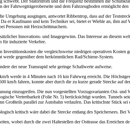
ug schwebt. Der Statorstrom und die Frequenz bestimmen die Schubkra
 der Fahrwegträgeroberseite und dem Fahrzeugboden ermöglicht den B
ie Umgebung ausgingen, antwortet Ribbentrop, dass auf der Teststreck
 Da er Kaufmann und kein Techniker sei, bietet er Wiehle an, ihm auf 
 bei Personen mit Herzschrittmachern.
zusätzlicher Innovations- und Imagegewinn. Das Interesse an diesem we
 für induzierte Verkehre.
n Investitionskosten die vergleichsweise niedrigen operativen Kosten 
ucht werde gegenüber dem herkömmlichen Rad/Schiene-System.
ndere der neue Transrapid sehr geringe Schallwerte aufweise.
/h werde in 4 Minuten nach 16 km Fahrweg erreicht. Die Höchstgesch
 500 km/h fahren, konnte aber durch die zu kurze gerade Strecke auf de
lanung einzugreifen. Die nun vorgestellten Vorzugsvarianten Ost- und W
ische Vertretbarkeit (Folie Nr. 5) berücksichtigt wurden. Tunnels sei
 Großteils parallel zur Autobahn verlaufen. Das kritischste Stück sei
gisch kritisch wäre dabei die Strecke entlang des Speichersees. Bei Ve
eiten, wobei durch die zwei Haltestellen der Osttrasse das Erreichen 