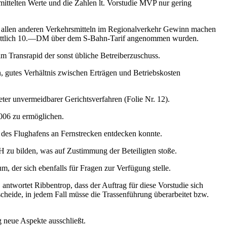
mittelten Werte und die Zahlen lt. Vorstudie MVP nur gering
 zu allen anderen Verkehrsmitteln im Regionalverkehr Gewinn machen
hschnittlich 10.—DM über dem S-Bahn-Tarif angenommen wurden.
im Transrapid der sonst übliche Betreiberzuschuss.
gutes Verhältnis zwischen Erträgen und Betriebskosten
eter unvermeidbarer Gerichtsverfahren (Folie Nr. 12).
006 zu ermöglichen.
 des Flughafens an Fernstrecken entdecken konnte.
 zu bilden, was auf Zustimmung der Beteiligten stoße.
, der sich ebenfalls für Fragen zur Verfügung stelle.
ntwortet Ribbentrop, dass der Auftrag für diese Vorstudie sich
scheide, in jedem Fall müsse die Trassenführung überarbeitet bzw.
g neue Aspekte ausschließt.