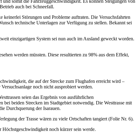
ft und somit die Fahrzeuggeschwindigkeit. Es können Steigungen von
etrieb auch bei Schneefall.
e keinerlei Störungen und Probleme auftraten. Die Versuchsfahrten
Wunsch technische Unterlagen zur Verfügung zu stellen. Bekannt sei
ltweit einzigartigen System sei nun auch im Ausland geweckt worden.
gesehen werden müssten. Diese resultierten zu 98% aus dem Effekt,
windigkeit, die auf der Strecke zum Flughafen erreicht wird –
r Versuchsanlage noch nicht ausprobiert werden.
esttrassen seien das Ergebnis von ausführlichen
en bei beiden Strecken im Stadtgebiet notwendig. Die Westtrasse mit
 die Durchquerung der Isarauen.
rlegung der Trasse wären zu viele Ortschaften tangiert (Folie Nr. 6).
der Höchstgeschwindigkeit noch kürzer sein werde.