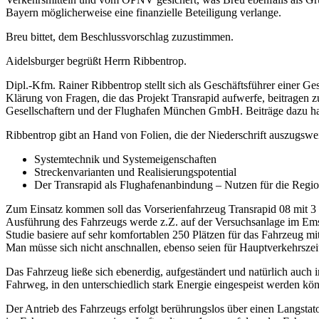
Bayern möglicherweise eine finanzielle Beteiligung verlange.
Breu bittet, dem Beschlussvorschlag zuzustimmen.
Aidelsburger begrüßt Herrn Ribbentrop.
Dipl.-Kfm. Rainer Ribbentrop stellt sich als Geschäftsführer einer Ges
Klärung von Fragen, die das Projekt Transrapid aufwerfe, beitragen zu
Gesellschaftern und der Flughafen München GmbH. Beiträge dazu habe
Ribbentrop gibt an Hand von Folien, die der Niederschrift auszugswei
Systemtechnik und Systemeigenschaften
Streckenvarianten und Realisierungspotential
Der Transrapid als Flughafenanbindung – Nutzen für die Regi
Zum Einsatz kommen soll das Vorserienfahrzeug Transrapid 08 mit 3 Se
Ausführung des Fahrzeugs werde z.Z. auf der Versuchsanlage im Emsla
Studie basiere auf sehr komfortablen 250 Plätzen für das Fahrzeug m
Man müsse sich nicht anschnallen, ebenso seien für Hauptverkehrszei
Das Fahrzeug ließe sich ebenerdig, aufgeständert und natürlich auc
Fahrweg, in den unterschiedlich stark Energie eingespeist werden kön
Der Antrieb des Fahrzeugs erfolgt berührungslos über einen Langstat