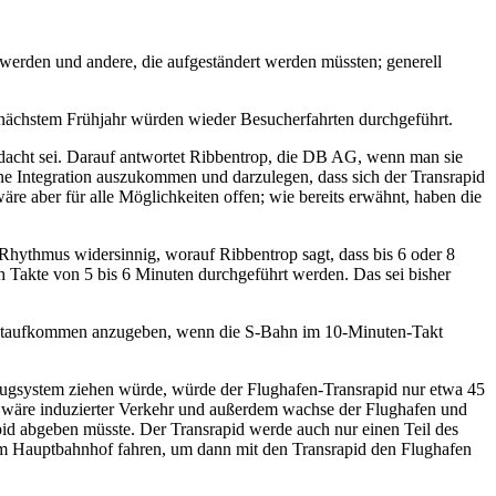
zu werden und andere, die aufgeständert werden müssten; generell
 nächstem Frühjahr würden wieder Besucherfahrten durchgeführt.
edacht sei. Darauf antwortet Ribbentrop, die DB AG, wenn man sie
ine Integration auszukommen und darzulegen, dass sich der Transrapid
äre aber für alle Möglichkeiten offen; wie bereits erwähnt, haben die
hythmus widersinnig, worauf Ribbentrop sagt, dass bis 6 oder 8
 Takte von 5 bis 6 Minuten durchgeführt werden. Das sei bisher
rgastaufkommen anzugeben, wenn die S-Bahn im 10-Minuten-Takt
Zugsystem ziehen würde, würde der Flughafen-Transrapid nur etwa 45
äre induzierter Verkehr und außerdem wachse der Flughafen und
d abgeben müsste. Der Transrapid werde auch nur einen Teil des
m Hauptbahnhof fahren, um dann mit den Transrapid den Flughafen