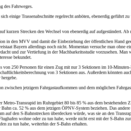
ung des Fahrweges.
ss sich einige Trassenabschnitte regelrecht anböten, ebenerdig geführt 
 auf kurzen Strecken den Wechsel von ebenerdig auf aufgeständert. Ab
ration in den MVV und damit die Einbeziehung der öffentlichen Hand g
Freistaat Bayern allerdings noch nicht. Momentan versuche man ohne e
gedacht und zur Vertiefung in der Machbarkeitsstudie vorzusehen. Man w
eresse bekundet.
 von 250 Personen für einen Zug mit nur 3 Sektionen im 10-Minuten-R
tschaftlichkeitsberechnung von 3 Sektionen aus. Außerdem könnten auch
 hergebe.
Relation zwischen jetzigem Fahrgastaufkommen und dem möglichen Fah
der Metro-Transrapid im Ruhrgebiet 80 bis 85 % aus dem bestehenden 
ahn ca. 52 % aus dem jetzigen ÖPNV-System beziehen. Das andere w
 auf den S-Bahnstrecken überdecken würde, was sie an den Transrapi
ughafen wohne oder zu tun habe, werde nicht erst mit der S-Bahn zu
fen zu tun habe, weiterhin der S-Bahn erhalten.