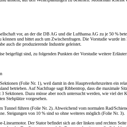
ellschaft vor, an der die DB AG und die Lufthansa AG zu je 50 % beteili
 können und bittet auch um Zwischenfragen. Die Vorstudie wurde im Früh
 auch die produzierende Industrie geleistet.
se beigefügt sind, zu folgenden Punkten der Vorstudie weitere Erläute
on
ktionen (Folie Nr. 1), weil damit in den Hauptverkehrszeiten ein rela
nd betrieben. Auf Nachfrage sagt Ribbentrop, dass die maximale Sitzp
it 3 Sektionen. Dazu müsse aber noch untersucht werden, wie viel der 
ten Stehplätze vorgesehen.
h im Tunnel führen (Folie Nr. 2). Abweichend vom normalen Rad/Schien
ne. Steigungen von 10 % sind so ohne weiteres möglich (Folie Nr. 3).
or-Linearmotor. Der Stator befindet sich an der linken und rechten Se