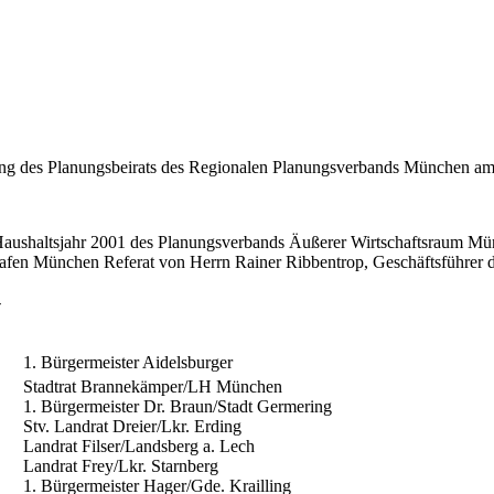
tzung des Planungsbeirats des Regionalen Planungsverbands München a
 Haushaltsjahr 2001 des Planungsverbands Äußerer Wirtschaftsraum M
fen München Referat von Herrn Rainer Ribbentrop, Geschäftsführer 
-
1. Bürgermeister Aidelsburger
Stadtrat Brannekämper/LH München
1. Bürgermeister Dr. Braun/Stadt Germering
Stv. Landrat Dreier/Lkr. Erding
Landrat Filser/Landsberg a. Lech
Landrat Frey/Lkr. Starnberg
1. Bürgermeister Hager/Gde. Krailling