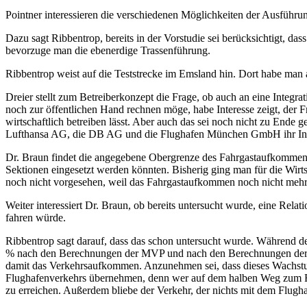
Pointner interessieren die verschiedenen Möglichkeiten der Ausführ
Dazu sagt Ribbentrop, bereits in der Vorstudie sei berücksichtigt, da
bevorzuge man die ebenerdige Trassenführung.
Ribbentrop weist auf die Teststrecke im Emsland hin. Dort habe man
Dreier stellt zum Betreiberkonzept die Frage, ob auch an eine Integ
noch zur öffentlichen Hand rechnen möge, habe Interesse zeigt, der 
wirtschaftlich betreiben lässt. Aber auch das sei noch nicht zu Ende 
Lufthansa AG, die DB AG und die Flughafen München GmbH ihr Int
Dr. Braun findet die angegebene Obergrenze des Fahrgastaufkommens
Sektionen eingesetzt werden könnten. Bisherig ging man für die Wir
noch nicht vorgesehen, weil das Fahrgastaufkommen noch nicht mehr
Weiter interessiert Dr. Braun, ob bereits untersucht wurde, eine 
fahren würde.
Ribbentrop sagt darauf, dass das schon untersucht wurde. Während 
% nach den Berechnungen der MVP und nach den Berechnungen der B
damit das Verkehrsaufkommen. Anzunehmen sei, dass dieses Wachstum
Flughafenverkehrs übernehmen, denn wer auf dem halben Weg zum Fl
zu erreichen. Außerdem bliebe der Verkehr, der nichts mit dem Flugha