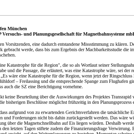
afen München
P Versuchs- und Planungsgesellschaft für Magnetbahnsysteme mb
 den Vorsitzenden, eine dadurch entstandene Missstimmung zu klären
ck gebracht werde, dass bis zum Ergebnis der Machbarkeitsstudie die i
eschehen.
ne Katastrophe für die Region", die so als Wortlaut seiner Stellungnah
abe und die Passage, die erläutert, was eine Katastrophe wäre, sei der
ut: „Es wäre eine Katastrophe für die Region, wenn jetzt der Ringschlu
hldorf – Freilassing und die entsprechende Spange zum Flughafen gin
dass auch die SZ eine Berichtigung vornehme.
nkt keine Beurteilung über die Auswirkungen des Projektes Transrapi
die bisherigen Beschlüsse möglichst frühzeitig in den Planungsprozess e
, dass aufgrund von zu erwartenden Gerichtsverfahren die tatsächliche 
gen und Forderungen nicht bis dahin zurückgestellt werden. Das wäre w
ng über die Magnetschnellbahn auf Eis liegen würden. Deshalb werden
den letzten Tagen stiftete zudem die Finanzierungsfrage Verwirrung. B
und ansieht, auf den Weiterplanungen zu bestehen. Momentan scheine 