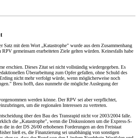
H
. Der Satz mit dem Wort „Katastrophe" wurde aus dem Zusammenhang
m RPV gemeinsam erarbeiteten Ziele gelten würden. Keinesfalls habe
me erschien. Dieses Zitat sei nicht vollständig wiedergegeben. Es
 redaktionellen Überarbeitung zum Opfer gefallen, ohne Schuld des
ss Erding nicht mehr verfolgt würde, wenn möglicherweise noch
gen." Breu hofft, dass nunmehr die mögliche Auslegung der
d vorgenommen werden könne. Der RPV sei aber verpflichtet,
inzubringen, um die regionalen Interessen zu vertreten.
Entscheidung über den Bau des Transrapid nicht vor 2003/2004 falle.
irklich die „Katastrophe", wenn die Diskussionen um die Express-S-
 die in der DS 26/00 erhobenen Forderungen an den Freistaat
isher hieß es, die Finanzierung sei unabhängig von sonstigen
es aber so, dass der Bund von den Ländern Nordrhein-Westfalen und