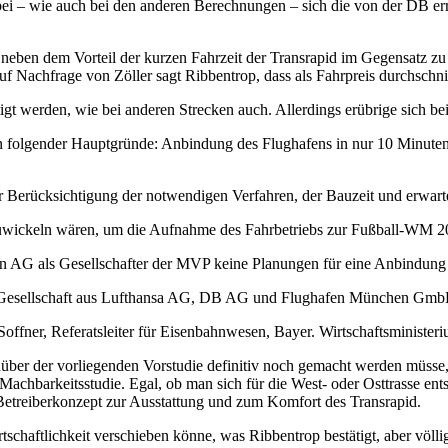
obei – wie auch bei den anderen Berechnungen – sich die von der DB er
ass neben dem Vorteil der kurzen Fahrzeit der Transrapid im Gegensatz
. Auf Nachfrage von Zöller sagt Ribbentrop, dass als Fahrpreis durc
tigt werden, wie bei anderen Strecken auch. Allerdings erübrige sich be
folgender Hauptgründe: Anbindung des Flughafens in nur 10 Minuten, 
er Berücksichtigung der notwendigen Verfahren, der Bauzeit und erwart
abzuwickeln wären, um die Aufnahme des Fahrbetriebs zur Fußball-WM 2
hn AG als Gesellschafter der MVP keine Planungen für eine Anbindung
ine Gesellschaft aus Lufthansa AG, DB AG und Flughafen München GmbH
fner, Referatsleiter für Eisenbahnwesen, Bayer. Wirtschaftsministerium
über der vorliegenden Vorstudie definitiv noch gemacht werden müsse, a
Machbarkeitsstudie. Egal, ob man sich für die West- oder Osttrasse ent
 Betreiberkonzept zur Ausstattung und zum Komfort des Transrapid.
tschaftlichkeit verschieben könne, was Ribbentrop bestätigt, aber völli