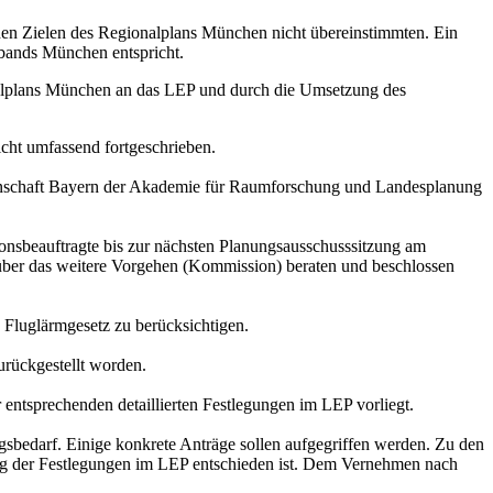
 den Zielen des Regionalplans München nicht übereinstimmten. Ein
rbands München entspricht.
nalplans München an das LEP und durch die Umsetzung des
icht umfassend fortgeschrieben.
meinschaft Bayern der Akademie für Raumforschung und Landesplanung
ionsbeauftragte bis zur nächsten Planungsausschusssitzung am
 über das weitere Vorgehen (Kommission) beraten und beschlossen
 Fluglärmgesetz zu berücksichtigen.
urückgestellt worden.
 entsprechenden detaillierten Festlegungen im LEP vorliegt.
ngsbedarf. Einige konkrete Anträge sollen aufgegriffen werden. Zu den
ung der Festlegungen im LEP entschieden ist. Dem Vernehmen nach