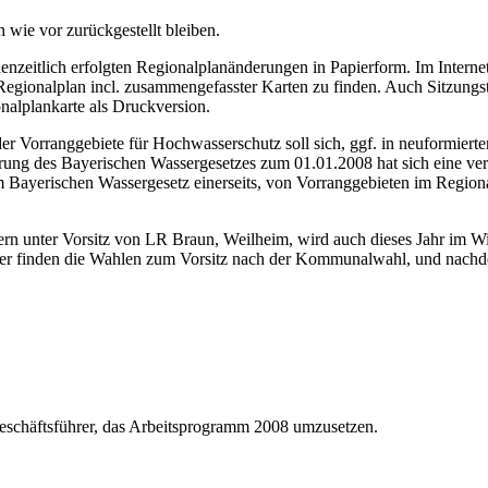
h wie vor zurückgestellt bleiben.
henzeitlich erfolgten Regionalplanänderungen in Papierform. Im Inte
ionalplan incl. zusammengefasster Karten zu finden. Auch Sitzungster
onalplankarte als Druckversion.
r Vorranggebiete für Hochwasserschutz soll sich, ggf. in neuformiert
ung des Bayerischen Wassergesetzes zum 01.01.2008 hat sich eine ver
 Bayerischen Wassergesetz einerseits, von Vorranggebieten im Region
rn unter Vorsitz von LR Braun, Weilheim, wird auch dieses Jahr im Wir
ier finden die Wahlen zum Vorsitz nach der Kommunalwahl, und nach
eschäftsführer, das Arbeitsprogramm 2008 umzusetzen.