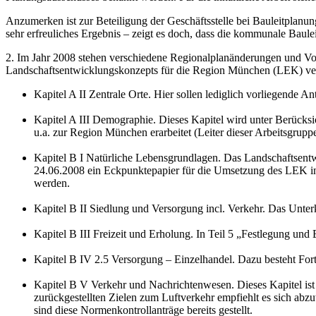
Anzumerken ist zur Beteiligung der Geschäftsstelle bei Bauleitplanu
sehr erfreuliches Ergebnis – zeigt es doch, dass die kommunale Bau
2. Im Jahr 2008 stehen verschiedene Regionalplanänderungen und Vo
Landschaftsentwicklungskonzepts für die Region München (LEK) ver
Kapitel A II Zentrale Orte. Hier sollen lediglich vorliegende 
Kapitel A III Demographie. Dieses Kapitel wird unter Berück
u.a. zur Region München erarbeitet (Leiter dieser Arbeitsgruppe
Kapitel B I Natürliche Lebensgrundlagen. Das Landschaftsentwi
24.06.2008 ein Eckpunktepapier für die Umsetzung des LEK in 
werden.
Kapitel B II Siedlung und Versorgung incl. Verkehr. Das Unter
Kapitel B III Freizeit und Erholung. In Teil 5 „Festlegung un
Kapitel B IV 2.5 Versorgung – Einzelhandel. Dazu besteht For
Kapitel B V Verkehr und Nachrichtenwesen. Dieses Kapitel ist s
zurückgestellten Zielen zum Luftverkehr empfiehlt es sich a
sind diese Normenkontrollanträge bereits gestellt.