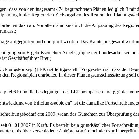
ngen, dass von den insgesamt 474 begutachteten Plänen lediglich 3 mit
leitplanung in der Region den Zielvorgaben des Regionalen Planungsve
rarbeiten dazu an. Vor allem sind sie durch die Anpassung des Regio
anlasst:
Anträge aufgegriffen und überprüft werden. Das Kapitel insgesamt wird n
sichtigung von Ergebnissen einer Arbeitsgruppe der Landesarbeitsge
 ist Geschäftsführer Breu).
cklungskonzept (LEK) ist fertiggestellt. Vorgesehen ist, dass der Reg
den Regionalplan erarbeitet. In dieser Planungsausschusssitzung soll
kapitel 6 ist an die Festlegungen des LEP anzupassen und ggf. das neue
d Entwicklung von Erholungsgebieten" ist die damalige Fortschreibung z
tschreibungsbedarf erst 2009, wenn das Gutachten zur Überprüfung der
eit 01.01.2007 in Kraft. Es besteht kein grundsätzlicher Fortschreibu
bzuwarten, bis über verschiedene Anträge von Gemeinden zur Überprüf