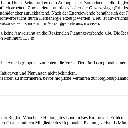
eim Thema Windkraft erst am Anfang stehe. Zum einen ist die Region ni
tlich arbeiten. Zum anderen wurde es bisher der Gesetzeslage (Privile
räder eher zurückhaltend. Nach der Energiewende bemüht sich der Fre
Stromverbrauchs durch Kernenergie erzeugt werden. Breu ist zuversichtl
 auszuweisen, sondern nur Vorranggebiete auszuweisen.
erung keine Anweisung an die Regionalen Planungsverbände gibt. Die 
 von Minimum 138 m.
ne Arbeitsgruppe einzurichten, die Vorschläge für das regionalplane
nitiativen und Planungen nicht behindern.
arbeit zu informieren, bevor mögliche Verfahren zur Regionalplanänd
 der Region München / Haltung des Landkreises Erding auf. Er bietet
h auch für alle anderen Mitglieder des Regionalen Planungsverbands Mün