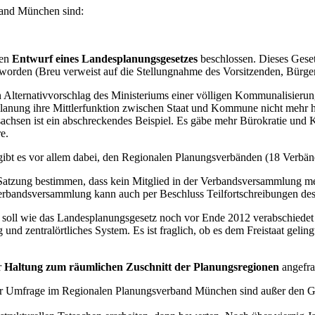
band München sind:
nen
Entwurf eines Landesplanungsgesetzes
beschlossen. Dieses Geset
 worden (Breu verweist auf die Stellungnahme des Vorsitzenden, Bürge
 Alternativvorschlag des Ministeriums einer völligen Kommunalisierung
lanung ihre Mittlerfunktion zwischen Staat und Kommune nicht mehr 
hsen ist ein abschreckendes Beispiel. Es gäbe mehr Bürokratie und K
e.
ibt es vor allem dabei, den Regionalen Planungsverbänden (18 Verbän
atzung bestimmen, dass kein Mitglied in der Verbandsversammlung m
andsversammlung kann auch per Beschluss Teilfortschreibungen des Reg
d soll wie das Landesplanungsgesetz noch vor Ende 2012 verabschiedet
d zentralörtliches System. Es ist fraglich, ob es dem Freistaat geling
r
Haltung zum räumlichen Zuschnitt der Planungsregionen
angefra
 der Umfrage im Regionalen Planungsverband München sind außer den G