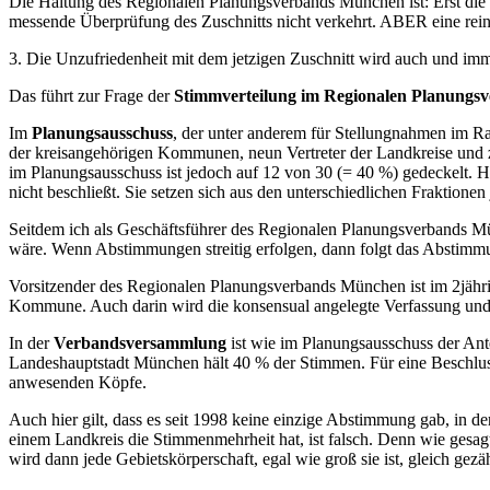
Die Haltung des Regionalen Planungsverbands München ist: Erst die st
messende Überprüfung des Zuschnitts nicht verkehrt. ABER eine reine
3. Die Unzufriedenheit mit dem jetzigen Zuschnitt wird auch und i
Das führt zur Frage der
Stimmverteilung im Regionalen Planung
Im
Planungsausschuss
, der unter anderem für Stellungnahmen im Ra
der kreisangehörigen Kommunen, neun Vertreter der Landkreise und 
im Planungsausschuss ist jedoch auf 12 von 30 (= 40 %) gedeckelt. H
nicht beschließt. Sie setzen sich aus den unterschiedlichen Fraktion
Seitdem ich als Geschäftsführer des Regionalen Planungsverbands Mü
wäre. Wenn Abstimmungen streitig erfolgen, dann folgt das Abstimmun
Vorsitzender des Regionalen Planungsverbands München ist im 2jähri
Kommune. Auch darin wird die konsensual angelegte Verfassung und
In der
Verbandsversammlung
ist wie im Planungsausschuss der Ant
Landeshauptstadt München hält 40 % der Stimmen. Für eine Beschlus
anwesenden Köpfe.
Auch hier gilt, dass es seit 1998 keine einzige Abstimmung gab, in
einem Landkreis die Stimmenmehrheit hat, ist falsch. Denn wie gesa
wird dann jede Gebietskörperschaft, egal wie groß sie ist, gleich gezäh