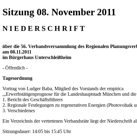
Sitzung 08. November 2011
N I E D E R S C H R I F T
über die 56. Verbandsversammlung des Regionalen Planungsv
am 08.11.2011
im Bürgerhaus Unterschleißheim
- Öffentlich -
Tagesordnung
Vortrag von Ludger Baba, Mitglied des Vorstands der empirica
,„Erwerbstätigenprognose für die Landeshauptstadt München und die
1. Bericht des Geschäftsführers
2. Regionale Festlegungen zu regenerativen Energien (Photovoltaik 
3. Verschiedenes
Ein Verzeichnis der vertretenen Verbandsräte liegt der Niederschrift a
Sitzungsdauer: 14:05 bis 15:45 Uhr