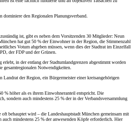
ren ist eine fachlich fundierte und an objektiven Tatsachen zu
en dominiere den Regionalen Planungsverband.
uständig ist, gibt es neben dem Vorsitzenden 30 Mitglieder: Neun
 München hat gut 50 % der Einwohner in der Region, die Stimmenzahl
eitliches Votum abgeben müssen, wenn dies der Stadtrat im Einzelfall
r SPD, der FDP und der Grünen.
g erlebt, in der entlang der Stadtumlandgrenzen abgestimmt worden
die gesamtregionalen Notwendigkeiten.
 Landrat der Region, ein Bürgermeister einer kreisangehörigen
 % höher als es ihrem Einwohneranteil entspricht. Die
lich, sondern auch mindestens 25 % der in der Verbandsversammlung
ie oft behauptet wird – die Landeshauptstadt München gemeinsam mit
en auch mindestens 25 % der anwesenden Köpfe erforderlich. Hier