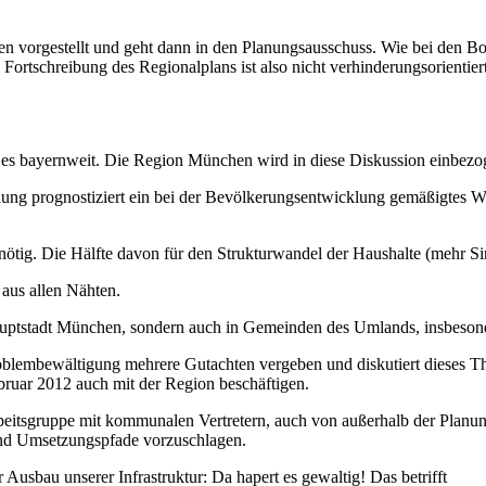
vorgestellt und geht dann in den Planungsausschuss. Wie bei den Bodens
ortschreibung des Regionalplans ist also nicht verhinderungsorientiert
 bayernweit. Die Region München wird in diese Diskussion einbezogen
ng prognostiziert ein bei der Bevölkerungsentwicklung gemäßigtes Wac
ötig. Die Hälfte davon für den Strukturwandel der Haushalte (mehr S
aus allen Nähten.
hauptstadt München, sondern auch in Gemeinden des Umlands, insbeso
oblembewältigung mehrere Gutachten vergeben und diskutiert dieses Th
bruar 2012 auch mit der Region beschäftigen.
itsgruppe mit kommunalen Vertretern, auch von außerhalb der Planun
n und Umsetzungspfade vorzuschlagen.
 Ausbau unserer Infrastruktur: Da hapert es gewaltig! Das betrifft