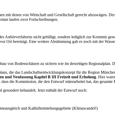
nen mit denen von Wirtschaft und Gesellschaft gerecht abzuwägen. Der
entan laufen zwei Fortschreibungen.
s Anhörverfahrens nicht gebilligt, sondern lediglich zur Kenntnis gen
 vor Ort bereinigt. Eine weitere Abstimmung gab es noch mit der Was
Abbau von Bodenschätzen zu sichern wie im derzeitigen Regionalplan. D
lplans, die das Landschaftsentwicklungskonzept für die Region München
n und Neufassung Kapitel B III Freizeit und Erholung
. Hier war
dass die Kommission, die den Entwurf miterarbeitet hat, das gesamte 
 gesondert behandelt. Jetzt enthält der Entwurf noch:
eausgleich und Kaltluftentstehungsgebiete (Klimawandel!)