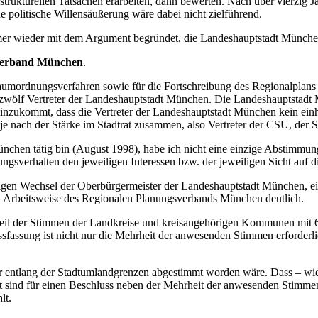
rukturellen Tatsachen erarbeiten, dann bewerten. Nach über vierzig Jah
 politische Willensäußerung wäre dabei nicht zielführend.
mmer wieder mit dem Argument begründet, die Landeshauptstadt Münch
sverband München
.
umordnungsverfahren sowie für die Fortschreibung des Regionalplans z
zwölf Vertreter der Landeshauptstadt München. Die Landeshauptstadt
inzukommt, dass die Vertreter der Landeshauptstadt München kein einh
en je nach der Stärke im Stadtrat zusammen, also Vertreter der CSU, de
nchen tätig bin (August 1998), habe ich nicht eine einzige Abstimmun
gsverhalten den jeweiligen Interessen bzw. der jeweiligen Sicht auf 
gen Wechsel der Oberbürgermeister der Landeshauptstadt München, ein
 Arbeitsweise des Regionalen Planungsverbands München deutlich.
eil der Stimmen der Landkreise und kreisangehörigen Kommunen mit 60
sfassung ist nicht nur die Mehrheit der anwesenden Stimmen erforder
 der entlang der Stadtumlandgrenzen abgestimmt worden wäre. Dass – w
gt sind für einen Beschluss neben der Mehrheit der anwesenden Stimm
lt.