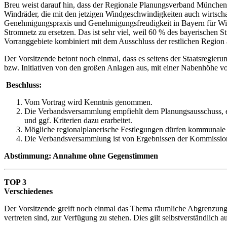
Breu weist darauf hin, dass der Regionale Planungsverband München b
Windräder, die mit den jetzigen Windgeschwindigkeiten auch wirtschaf
Genehmigungspraxis und Genehmigungsfreudigkeit in Bayern für Wind
Stromnetz zu ersetzen. Das ist sehr viel, weil 60 % des bayerischen 
Vorranggebiete kombiniert mit dem Ausschluss der restlichen Region
Der Vorsitzende betont noch einmal, dass es seitens der Staatsregi
bzw. Initiativen von den großen Anlagen aus, mit einer Nabenhöhe
Beschluss:
Vom Vortrag wird Kenntnis genommen.
Die Verbandsversammlung empfiehlt dem Planungsausschuss, ei
und ggf. Kriterien dazu erarbeitet.
Mögliche regionalplanerische Festlegungen dürfen kommunale I
Die Verbandsversammlung ist von Ergebnissen der Kommissions
Abstimmung: Annahme ohne Gegenstimmen
TOP 3
Verschiedenes
Der Vorsitzende greift noch einmal das Thema räumliche Abgrenzung
vertreten sind, zur Verfügung zu stehen. Dies gilt selbstverständlic