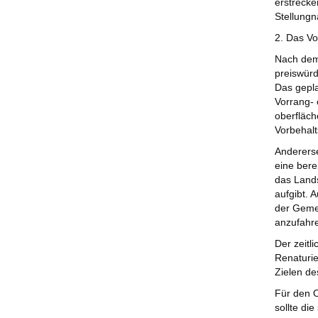
erstrecke
Stellungn
2. Das Vo
Nach dem 
preiswürd
Das gepla
Vorrang- 
oberfläc
Vorbehalt
Andererse
eine bere
das Lands
aufgibt. 
der Gemei
anzufahre
Der zeitl
Renaturi
Zielen d
Für den O
sollte di