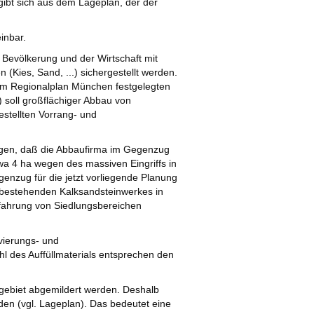
gibt sich aus dem Lageplan, der der
inbar.
Bevölkerung und der Wirtschaft mit
Kies, Sand, ...) sichergestellt werden.
im Regionalplan München festgelegten
 soll großflächiger Abbau von
stellten Vorrang- und
tigen, daß die Abbaufirma im Gegenzug
wa 4 ha wegen des massiven Eingriffs in
enzug für die jetzt vorliegende Planung
 bestehenden Kalksandsteinwerkes in
hfahrung von Siedlungsbereichen
ivierungs- und
 des Auffüllmaterials entsprechen den
gebiet abgemildert werden. Deshalb
en (vgl. Lageplan). Das bedeutet eine