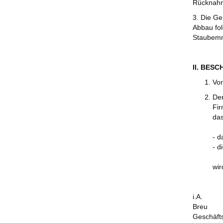
Rücknahm
3. Die Ge
Abbau fo
Staubemm
II. BES
Vom
De
Fir
da
- d
- d
wir
i.A.
Breu
Geschäft