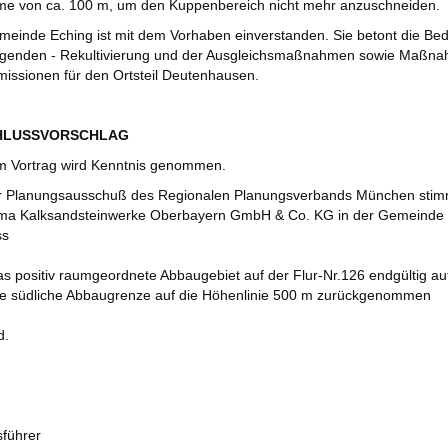
e von ca. 100 m, um den Kuppenbereich nicht mehr anzuschneiden.
meinde Eching ist mit dem Vorhaben einverstanden. Sie betont die Be
lgenden - Rekultivierung und der Ausgleichsmaßnahmen sowie Maßn
issionen für den Ortsteil Deutenhausen.
CHLUSSVORSCHLAG
 Vortrag wird Kenntnis genommen.
r Planungsausschuß des Regionalen Planungsverbands München sti
ma Kalksandsteinwerke Oberbayern GmbH & Co. KG in der Gemeinde 
ss
as positiv raumgeordnete Abbaugebiet auf der Flur-Nr.126 endgültig 
ie südliche Abbaugrenze auf die Höhenlinie 500 m zurückgenommen
d.
sführer