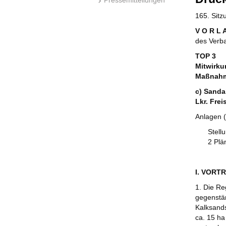
165. Sit
V O R L 
des Verb
TOP 3
Mitwirk
Maßnahm
c) Sanda
Lkr. Frei
Anlagen (
Stell
2 Plä
I. VORT
1. Die R
gegenstän
Kalksand
ca. 15 ha