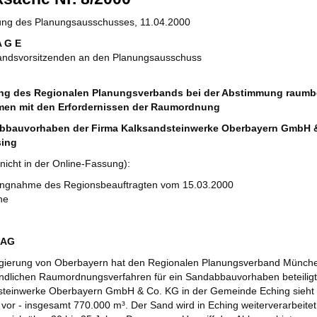
zung des Planungsausschusses, 11.04.2000
A G E
andsvorsitzenden an den Planungsausschuss
ung des Regionalen Planungsverbands bei der Abstimmung raum
en mit den Erfordernissen der Raumordnung
bbauvorhaben der Firma Kalksandsteinwerke Oberbayern GmbH &
sing
nicht in der Online-Fassung):
ungnahme des Regionsbeauftragten vom 15.03.2000
ne
RAG
egierung von Oberbayern hat den Regionalen Planungsverband Münch
dlichen Raumordnungsverfahren für ein Sandabbauvorhaben beteiligt.
steinwerke Oberbayern GmbH & Co. KG in der Gemeinde Eching sieht 
 vor - insgesamt 770.000 m³. Der Sand wird in Eching weiterverarbeite