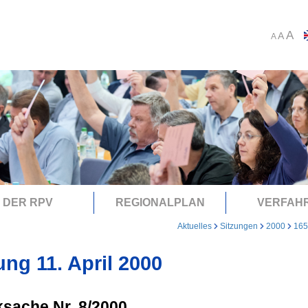
A
A
A
DER RPV
REGIONALPLAN
VERFAH
Aktuelles
Sitzungen
2000
165
ung 11. April 2000
sache Nr. 8/2000