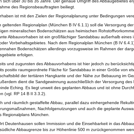
n sich über 30 bis 35 Jahre. Der genaue Umgriff des Abbaugebietes er
ahme des Regionsbeauftragten beiliegt.
rhaben ist mit den Zielen der Regionalplanung unter Bedingungen vere
geltenden Regionalplan (München B IV 6.1.1) soll die Versorgung der 
igen mineralischen Bodenschätzen aus heimischen Rohstoffvorkommen (
nte Abbauvorhaben ist ein großflächiger Sandabbau außerhalb eines 
oder Vorbehaltsgebietes. Nach dem Regionalplan München (B IV 6.4.1)
hennahen Bodenschätzen allerdings vorzugsweise im Rahmen der darge
sgebiete erfolgen.
its und zugunsten des Abbauvorhabens ist hier jedoch zu berücksich
its positiv raumgeordnete Fläche für Sandabbau in einer Größe von et
chaftsbild der tertiären Hangkante und der Nähe zur Bebauung im Geg
Außerdem dient die Sandgewinnung ausschließlich der Versorgung des
nde Eching. Es liegt unweit des geplanten Abbaus und ist ohne Durc
n (vgl. RP 14 B II 3.3.2).
ich und räumlich gestaffelte Abbau, parallel dazu einhergehende Rekult
erungsmaßnahmen, Nachfolgenutzungen und auch die geplante Auswahl
es Regionalplans München.
rt Deutenhausen sollen Immission und die Einsehbarkeit in das Abbau
e südliche Abbaugrenze bis zur Höhenlinie 500 m zurückgenommen werd