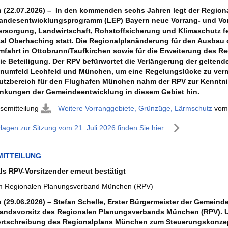
(22.07.2026) – In den kommenden sechs Jahren legt der Regio
ndesentwicklungsprogramm (LEP) Bayern neue Vorrang- und Vor
rsorgung, Landwirtschaft, Rohstoffsicherung und Klimaschutz fes
al Oberhaching statt. Die Regionalplanänderung für den Ausbau 
fahrt in Ottobrunn/Taufkirchen sowie für die Erweiterung des 
die Beteiligung. Der RPV befürwortet die Verlängerung der gelte
numfeld Lechfeld und München, um eine Regelungslücke zu ver
tzbereich für den Flughafen München nahm der RPV zur Kenntnis.
nkungen der Gemeindeentwicklung in diesem Gebiet hin.
semitteilung
Weitere Vorranggebiete, Grünzüge, Lärmschutz
vom 
rlagen zur Sitzung vom 21. Juli 2026 finden Sie hier.
MITTEILUNG
als RPV-Vorsitzender erneut bestätigt
m Regionalen Planungsverband München (RPV)
(29.06.2026) – Stefan Schelle, Erster Bürgermeister der Gemein
andsvorsitz des Regionalen Planungsverbands München (RPV). Un
fortschreibung des Regionalplans München zum Steuerungskonzep