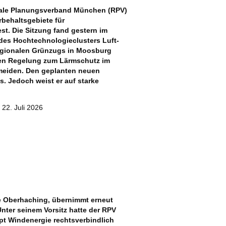
nale Planungsverband München (RPV)
behaltsgebiete für
t. Die Sitzung fand gestern im
des Hochtechnologieclusters Luft-
Regionalen Grünzugs in Moosburg
nden Regelung zum Lärmschutz im
meiden. Den geplanten neuen
 Jedoch weist er auf starke
22. Juli 2026
de Oberhaching, übernimmt erneut
ter seinem Vorsitz hatte der RPV
t Windenergie rechtsverbindlich