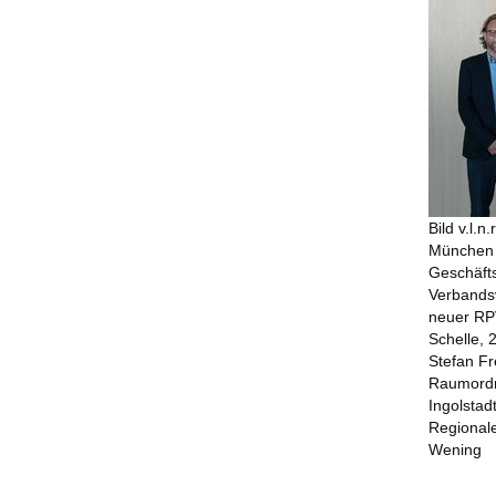
Bild v.l.
München 
Geschäfts
Verbands
neuer RP
Schelle, 
Stefan Fr
Raumordn
Ingolsta
Regional
Wening