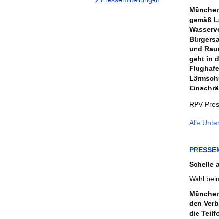
München 
gemäß La
Wasserve
Bürgersa
und Raum
geht in 
Flughafe
Lärmschu
Einschrä
RPV-Pres
Alle Unte
PRESSE
Schelle 
Wahl bei
München 
den Verb
die Teil