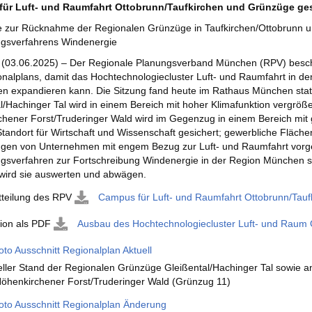
ür Luft- und Raumfahrt Ottobrunn/Taufkirchen und Grünzüge ges
 zur Rücknahme der Regionalen Grünzüge in Taufkirchen/Ottobrunn un
ngsverfahrens Windenergie
(03.06.2025) – Der Regionale Planungsverband München (RPV) besch
nalplans, damit das Hochtechnologiecluster Luft- und Raumfahrt in 
en expandieren kann. Die Sitzung fand heute im Rathaus München sta
l/Hachinger Tal wird in einem Bereich mit hoher Klimafunktion vergröß
hener Forst/Truderinger Wald wird im Gegenzug in einem Bereich mit ge
Standort für Wirtschaft und Wissenschaft gesichert; gewerbliche Fläche
ngen von Unternehmen mit engem Bezug zur Luft- und Raumfahrt vorg
ngsverfahren zur Fortschreibung Windenergie in der Region München 
wird sie auswerten und abwägen.
tteilung des RPV
Campus für Luft- und Raumfahrt Ottobrunn/Tauf
tion als PDF
Ausbau des Hochtechnologiecluster Luft- und Raum 
oto Ausschnitt Regionalplan Aktuell
eller Stand der Regionalen Grünzüge
Gleißental/Hachinger Tal sowie
öhenkirchener Forst/Truderinger Wald (Grünzug 11)
oto Ausschnitt Regionalplan Änderung