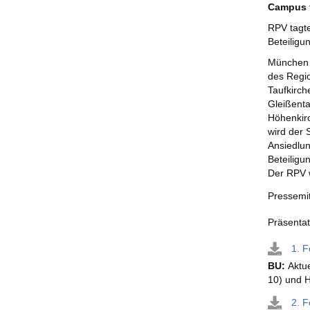
Campus f
RPV tagte
Beteiligu
München 
des Regio
Taufkirch
Gleißenta
Höhenkirc
wird der 
Ansiedlu
Beteiligu
Der RPV 
Pressemi
Präsenta
1. F
BU:
Aktu
10) und H
2. F