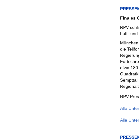
PRESSE
Finales 
RPV schli
Luft- un
München 
die Teilf
Regierung
Fortschre
etwa 180 
Quadratki
Sempttal 
Regionalp
RPV-Pres
Alle Unte
Alle Unte
PRESSE