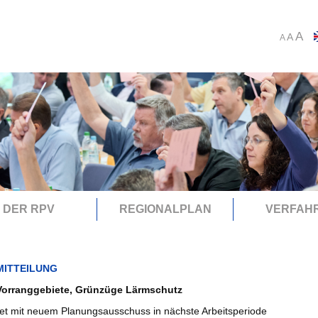
A
A
A
DER RPV
REGIONALPLAN
VERFAH
MITTEILUNG
Vorranggebiete, Grünzüge Lärmschutz
et mit neuem Planungsausschuss in nächste Arbeitsperiode