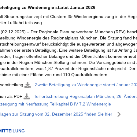
eteiligung zu Windenergie startet Januar 2026
t Steuerungskonzept mit Clustern für Windenergienutzung in der Regi
ler Luftfahrt teils weg
(02.12.2025) – Der Regionale Planungsverband München (RPV) beschl
chreibung Windenergie des Regionalplans München. Die Sitzung fand h
rtschreibungsentwurf berücksichtigt die ausgewerteten und abgewoge
ahmen der ersten Beteiligung. Eine weitere Beteiligung ist für Anfang 
ieder, Träger öffentlicher Belange und die Öffentlichkeit können ern
ie in der Region München Stellung nehmen. Die Vorranggebiete sind au
uadratkilometern, was 1,87 Prozent der Regionsfläche entspricht. Der
biete mit einer Fläche von rund 110 Quadratkilometern.
semitteilung
Zweite Beteiligung zu Windenergie startet Januar 20
tion als PDF
Teilfortschreibung Regionalplan München, 26. Änderu
zeugung mit Neufassung Teilkapitel B IV 7.2 Windenergie
rlagen zur Sitzung vom 02. Dezember 2025 finden Sie hier
MITTEILUNG