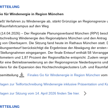
MITTEILUNG
Go für Windenergie in Region München
eßt Verfahren zu Windenergie ab, stärkt Grünzüge an Regionsgrenze u
d Raumfahrtcampus auf den Weg
(14.04.2026) – Der Regionale Planungsverband München (RPV) beschl
ortschreibung Windenergie des Regionalplans München und den Antrag a
 von Oberbayern. Die Sitzung fand heute im Rathaus München statt. 
ibungsentwurf berücksichtigt die Ergebnisse der Abwägung der ersten un
Stellungnahmen eingegangen. Der finale Entwurf enthält 58 Vorrangge
lometern und 1,87 Prozent der Regionsfläche entspricht. Zudem vergr
für eine Betriebserweiterung an der Regionsgrenze Niederbayerns und 
lans für die Expansion des Hochtechnologieclusters Luft- und Raumfahr
semitteilung
Finales Go für Windenergie in Region München
vom 
rlagen zur Teilfortschreibung Windenergie inklusive Präsentation und Ka
rlagen zur Sitzung vom 14. April 2026 finden Sie hier.
MITTEILUNG