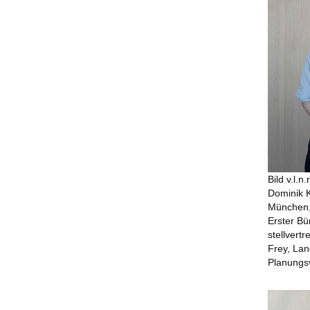
Bild v.l.n
Dominik 
München,
Erster Bü
stellvert
Frey, Lan
Planungs