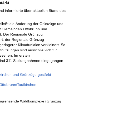
tärkt
d informierte über aktuellen Stand des
ließt die Änderung der Grünzüge und
den Gemeinden Ottobrunn und
tt. Der Regionale Grünzug
ert, der Regionale Grünzug
ringerer Klimafunktion verkleinert. So
nnutzungen sind ausschließlich für
esehen. Im ersten
sind 311 Stellungnahmen eingegangen.
kirchen und Grünzüge gestärkt
Ottobrunn/Taufkirchen
 angrenzende Waldkomplexe (Grünzug