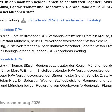
rrt. In den nächsten beiden Jahren seiner Amtszeit liegt der Foku
Klima, Landwirtschaft und Rohstoffen. Die Wahl fand am 25. Juni
m bei München statt.
semitteilung:
Schelle als RPV-Vorsitzender erneut bestätigt
Pressefoto RPV
.l.n.r.:
1. stellvertretender RPV-Verbandsvorsitzender Dominik Krause,
uptstadt München, neuer RPV-Verbandsvorsitzender Stefan Schelle, E
ng, 2. stellvertretender RPV-Verbandsvorsitzender Landrat Stefan Fre
er Planungsverband München (RPV) / Andreas Wening
Pressefoto RPV
.l.n.r.:
Thomas Bläser, Regionsbeauftragter der Region München bei d
führer Marc Wißmann, 1. stellvertretender RPV-Verbandsvorsitzender
euer RPV-Verbandsvorsitzender Bürgermeister Stefan Schelle, 2. stel
tefan Frey, Dr. Sebastian Wagner, Sachgebietsleiter Raumordnung, L
dt und München bei der Regierung von Oberbayern © Regionaler Plan
dsversammlung 2026