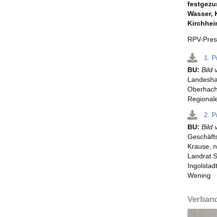
festgezu
Wasser, 
Kirchhei
RPV-Pres
1. 
BU:
Bild v
Landesha
Oberhachi
Regional
2. 
BU:
Bild v
Geschäfts
Krause, n
Landrat S
Ingolsta
Wening
Verban