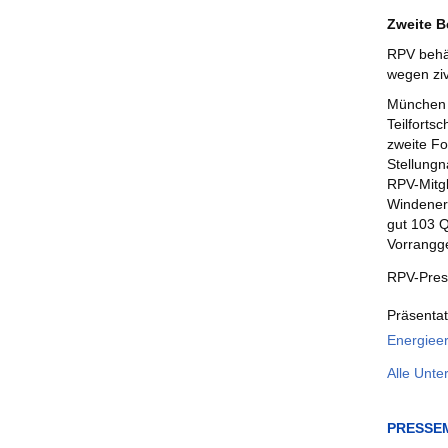
Zweite B
RPV behäl
wegen zivi
München 
Teilforts
zweite Fo
Stellungn
RPV-Mitgl
Windenerg
gut 103 Q
Vorrangge
RPV-Pres
Präsenta
Energieer
Alle Unte
PRESSE