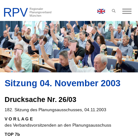
Toggle
naviga
Sitzung 04. November 2003
Drucksache Nr. 26/03
182. Sitzung des Planungsausschusses, 04.11.2003
V O R L A G E
des Verbandsvorsitzenden an den Planungsausschuss
TOP 7b