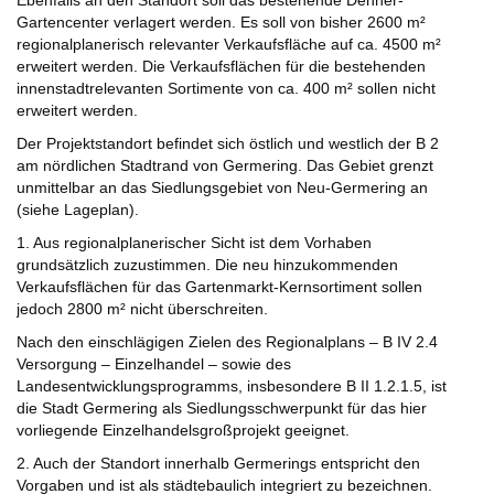
Ebenfalls an den Standort soll das bestehende Dehner-
Gartencenter verlagert werden. Es soll von bisher 2600 m²
regionalplanerisch relevanter Verkaufsfläche auf ca. 4500 m²
erweitert werden. Die Verkaufsflächen für die bestehenden
innenstadtrelevanten Sortimente von ca. 400 m² sollen nicht
erweitert werden.
Der Projektstandort befindet sich östlich und westlich der B 2
am nördlichen Stadtrand von Germering. Das Gebiet grenzt
unmittelbar an das Siedlungsgebiet von Neu-Germering an
(siehe Lageplan).
1. Aus regionalplanerischer Sicht ist dem Vorhaben
grundsätzlich zuzustimmen. Die neu hinzukommenden
Verkaufsflächen für das Gartenmarkt-Kernsortiment sollen
jedoch 2800 m² nicht überschreiten.
Nach den einschlägigen Zielen des Regionalplans – B IV 2.4
Versorgung – Einzelhandel – sowie des
Landesentwicklungsprogramms, insbesondere B II 1.2.1.5, ist
die Stadt Germering als Siedlungsschwerpunkt für das hier
vorliegende Einzelhandelsgroßprojekt geeignet.
2. Auch der Standort innerhalb Germerings entspricht den
Vorgaben und ist als städtebaulich integriert zu bezeichnen.