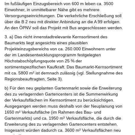
Im fußläufigen Einzugsbereich von 600 m leben ca. 3500
Einwohner, in unmittelbarer Nähe gibt es mehrere
Versorgungseinrichtungen. Die verkehrliche Erschließung soll
über die B 2 neu mit direkter Anbindung an die A 99 erfolgen.
An den ÖPNV soll das Projekt mit Bus angeschlossen werden.
3. a) Das nicht innenstadtrelevante Kernsortiment des
Baumarkts liegt angesichts eines plausiblen
Projekteinzugsbereichs von ca. 260.000 Einwohnern unter
der im Landesentwicklungsprogramm festgelegten
Höchstabschöpfungsquote von 25 % der
sortimentspezifischen Kaufkraft. Das Baumarkt-Kernsortiment
mit ca. 5800 m² ist demnach zulässig (vgl. Stellungnahme des
Regionsbeauftragten, Seite 3).
b) Für den neu geplanten Gartenmarkt sowie die Erweiterung
des zu verlagernden Gartencenters ist die Summenwirkung
der Verkaufsflächen im Kernsortiment zu berücksichtigen.
Ausgegangen werden muss deshalb von der Neuplanung von
1650 m² Verkaufsfläche (im Rahmen des Bau- und
Gartenmarkts) und ca. 1950 m² Verkaufsfläche, die durch die
Erweiterung des zu verlagernden Gartencenters entstehen.
Insgesamt würden dadurch ca. 3600 m² Verkaufsflächen neu