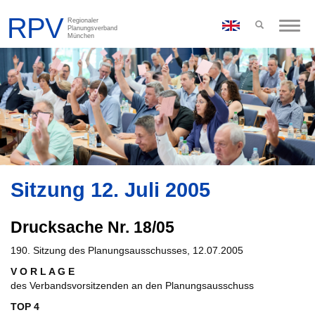
Toggle
naviga
Sitzung 12. Juli 2005
Drucksache Nr. 18/05
190. Sitzung des Planungsausschusses, 12.07.2005
V O R L A G E
des Verbandsvorsitzenden an den Planungsausschuss
TOP 4