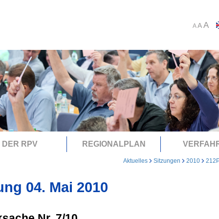
A
A
A
DER RPV
REGIONALPLAN
VERFAH
Aktuelles
Sitzungen
2010
212
ung 04. Mai 2010
sache Nr. 7/10