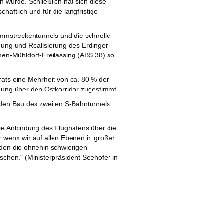
würde. Schließlich hat sich diese
chaftlich und für die langfristige
.
ammstreckentunnels und die schnelle
nung und Realisierung des Erdinger
en-Mühldorf-Freilassing (ABS 38) so
ats eine Mehrheit von ca. 80 % der
ung über den Ostkorridor zugestimmt.
r den Bau des zweiten S-Bahntunnels
die Anbindung des Flughafens über die
r wenn wir auf allen Ebenen in großer
rden die ohnehin schwierigen
chen." (Ministerpräsident Seehofer in