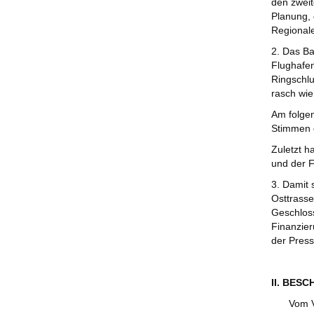
den zweit
Planung, d
Regionale
2. Das Ba
Flughafen
Ringschlu
rasch wie
Am folgen
Stimmen 
Zuletzt h
und der 
3. Damit 
Osttrasse
Geschloss
Finanzier
der Press
II. BES
Vom V