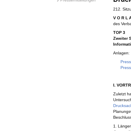
212. Sit
V O R L 
des Verb
TOP 3
Zweiter 
Informat
Anlagen:
Press
Press
I. VORT
Zuletzt 
Untersuc
Drucksac
Planungsv
Beschlus
1. Länger