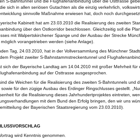
en S-Bahntunnel und die Flughafenanbindung über die Osttrasse geben 
ie sich in allen seriösen Gutachten als die einzig verkehrlich, volkswirts
ntwicklung sinnvolle Maßnahme erwiesen hat, doch noch durchgesetzt
yerische Kabinett hat am 23.03.2010 die Realisierung des zweiten St
anbindung über den Ostkorridor beschlossen. Gleichzeitig soll die Pla
sses mit Walpertskirchener Spange und der Ausbau der Strecke Münch
 möglich vorangetrieben werden (siehe Anlage).
den Tag, 24.03.2010, hat in der Vollversammlung des Münchner Stadtr
dem Projekt zweiter S-Bahnstammstreckentunnel und Flughafenanbind
at sich der Bayerische Landtag am 14.04.2010 mit großer Mehrheit fü
Flughafenanbindung auf der Osttrasse ausgesprochen.
sind die Weichen für die Realisierung des zweiten S-Bahntunnels und 
 sowie für den zügige Ausbau des Erdinger Ringschlusses gestellt. „Nu
enheit für die Realisierung dieses Jahrhundertprojektes eintreten, we
ungsverhandlungen mit dem Bund den Erfolg bringen, den wir uns wüns
emitteilung der Bayerischen Staatsregierung vom 23.03.2010).
CHLUSSVORSCHLAG
ortrag wird Kenntnis genommen.