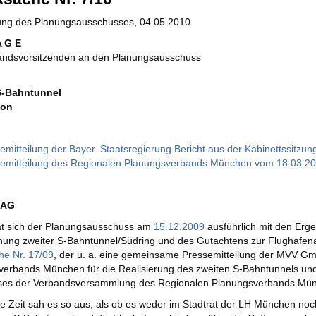
zung des Planungsausschusses, 04.05.2010
A G E
andsvorsitzenden an den Planungsausschuss
S-Bahntunnel
ion
emitteilung der Bayer. Staatsregierung Bericht aus der Kabinettssitzu
emitteilung des Regionalen Planungsverbands München vom 18.03.2
RAG
hat sich der Planungsausschuss am
15.12.2009
ausführlich mit den Erg
hung zweiter S-Bahntunnel/Südring und des Gutachtens zur Flughafen
he Nr. 17/09
, der u. a. eine gemeinsame Pressemitteilung der MVV G
erbands München für die Realisierung des zweiten S-Bahntunnels un
ses der Verbandsversammlung des Regionalen Planungsverbands Mün
e Zeit sah es so aus, als ob es weder im Stadtrat der LH München noc