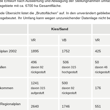
nde Entwurf nach Auswertung und Abwägung der Stellungnahmen umfas
sgebiete mit ca. 6700 ha Gesamtfläche.
nde Übersicht listet die „Bruttoflächen" auf. In den unverändert geblie
usgebeutet. Ihr Umfang kann wegen unzureichender Datenlage nicht be
Kies/Sand
VR
VB
VR
lplan 2002
1895
1752
425
496
506
50
llen
davon 92
davon 315
davon 46
rückgestuft
hochgestuft
rückgestuft
1241
500
ekommen
176
davon 315
davon 92
aufgestuft
rückgestuft
 Regionalplan
2640
1746
551