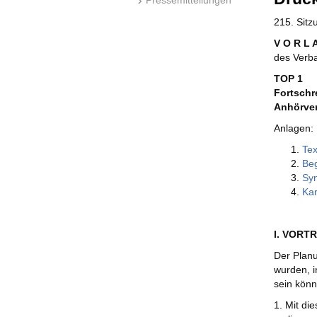
215. Sit
V O R L 
des Verb
TOP 1
Fortschr
Anhörver
Anlagen:
Tex
Beg
Sy
Kar
I. VORT
Der Plan
wurden, i
sein könn
1. Mit di