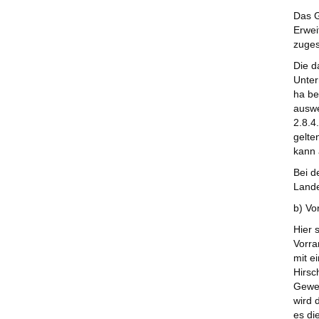
Das G
Erwei
zuges
Die d
Unter
ha be
auswe
2.8.4
gelte
kann 
Bei d
Lande
b) Vo
Hier 
Vorra
mit e
Hirsc
Gewer
wird 
es di