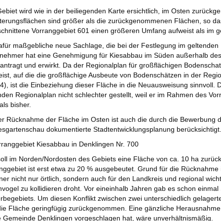
ebiet wird wie in der beiliegenden Karte ersichtlich, im Osten zurück
terungsflächen sind größer als die zurückgenommenen Flächen, so d
chnittene Vorranggebiet 601 einen größeren Umfang aufweist als im g
afür maßgebliche neue Sachlage, die bei der Festlegung im geltenden Re
nehmer hat eine Genehmigung für Kiesabbau im Süden außerhalb des
antragt und erwirkt. Da der Regionalplan für großflächigen Bodenscha
ist, auf die die großflächige Ausbeute von Bodenschätzen in der Regio
.4), ist die Einbeziehung dieser Fläche in die Neuausweisung sinnvoll.
nden Regionalplan nicht schlechter gestellt, weil er im Rahmen des V
als bisher.
er Rücknahme der Fläche im Osten ist auch die durch die Bewerbung d
sgartenschau dokumentierte Stadtentwicklungsplanung berücksichtigt
rranggebiet Kiesabbau in Denklingen Nr. 700
soll im Norden/Nordosten des Gebiets eine Fläche von ca. 10 ha zu
nggebiet ist erst etwa zu 20 % ausgebeutet. Grund für die Rücknahme 
iner nicht nur örtlich, sondern auch für den Landkreis und regional wi
hvogel zu kollidieren droht. Vor eineinhalb Jahren gab es schon einmal
begebiets. Um diesen Konflikt zwischen zwei unterschiedlich gelagerten
die Fläche geringfügig zurückgenommen. Eine gänzliche Herausnahme
e Gemeinde Denklingen vorgeschlagen hat, wäre unverhältnismäßig.