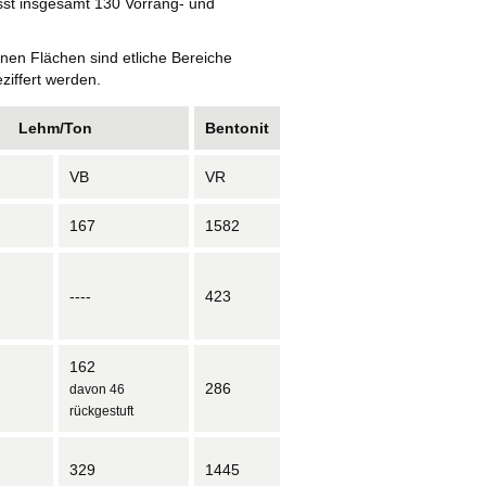
st insgesamt 130 Vorrang- und
benen Flächen sind etliche Bereiche
ziffert werden.
Lehm/Ton
Bentonit
VB
VR
167
1582
----
423
162
286
davon 46
rückgestuft
329
1445