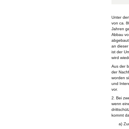
Unter den
von ca. 8
Jahren ge
Abbau von
abgebaut 
an dieser
ist der U
wird wie
Aus der b
der Nach
worden si
und Inter
vor.
2. Bei z
wenn eine
drittschü
kommt dar
a) Zu