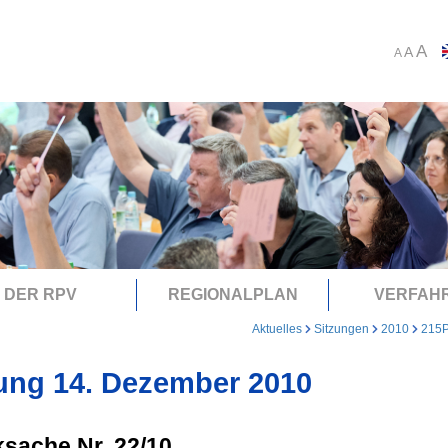
A
A
A
DER RPV
REGIONALPLAN
VERFAH
Aktuelles
Sitzungen
2010
215
ung 14. Dezember 2010
sache Nr. 22/10