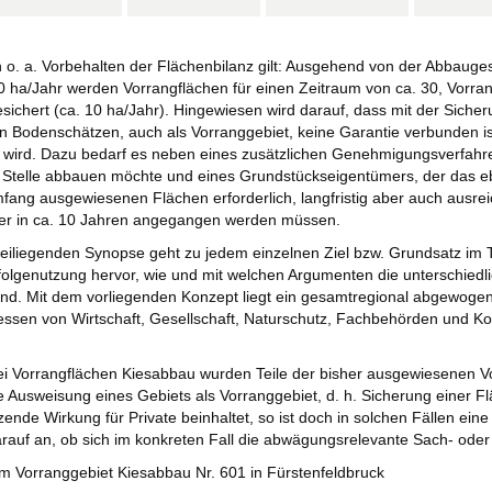
 o. a. Vorbehalten der Flächenbilanz gilt: Ausgehend von der Abbauge
0 ha/Jahr werden Vorrangflächen für einen Zeitraum von ca. 30, Vorran
sichert (ca. 10 ha/Jahr). Hingewiesen wird darauf, dass mit der Siche
 Bodenschätzen, auch als Vorranggebiet, keine Garantie verbunden ist
wird. Dazu bedarf es neben eines zusätzlichen Genehmigungsverfahre
 Stelle abbauen möchte und eines Grundstückseigentümers, der das eb
mfang ausgewiesenen Flächen erforderlich, langfristig aber auch ausre
der in ca. 10 Jahren angegangen werden müssen.
eiliegenden Synopse geht zu jedem einzelnen Ziel bzw. Grundsatz im T
folgenutzung hervor, wie und mit welchen Argumenten die unterschi
nd. Mit dem vorliegenden Konzept liegt ein gesamtregional abgewogene
essen von Wirtschaft, Gesellschaft, Naturschutz, Fachbehörden und 
wei Vorrangflächen Kiesabbau wurden Teile der bisher ausgewiesenen
 Ausweisung eines Gebiets als Vorranggebiet, d. h. Sicherung einer 
tzende Wirkung für Private beinhaltet, so ist doch in solchen Fällen ei
auf an, ob sich im konkreten Fall die abwägungsrelevante Sach- oder
m Vorranggebiet Kiesabbau Nr. 601 in Fürstenfeldbruck