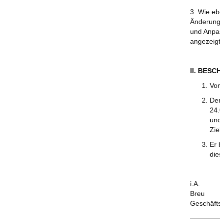
3. Wie eb
Änderung
und Anpas
angezeigt
II. BES
Vom
Der
24.
und
Zie
Er 
die
i.A.
Breu
Geschäft