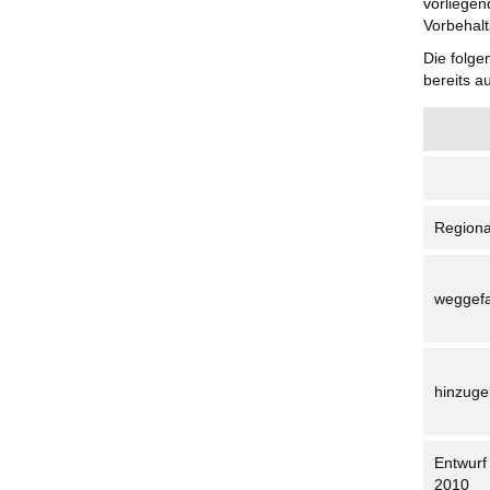
vorliege
Vorbehalt
Die folge
bereits a
Regiona
weggefa
hinzug
Entwurf
2010