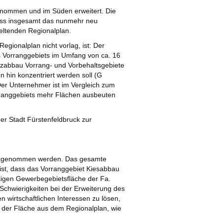
genommen und im Süden erweitert. Die
ass insgesamt das nunmehr neu
eltenden Regionalplan.
gionalplan nicht vorlag, ist: Der
 Vorranggebiets im Umfang von ca. 16
tzabbau Vorrang- und Vorbehaltsgebiete
n hin konzentriert werden soll (G
 Der Unternehmer ist im Vergleich zum
orranggebiets mehr Flächen ausbeuten
er Stadt Fürstenfeldbruck zur
.
rückgenommen werden. Das gesamte
ist, dass das Vorranggebiet Kiesabbau
chtigen Gewerbegebietsfläche der Fa.
 Schwierigkeiten bei der Erweiterung des
 wirtschaftlichen Interessen zu lösen,
 der Fläche aus dem Regionalplan, wie