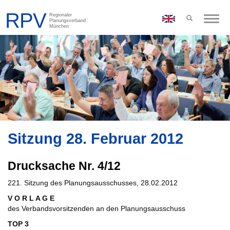
Toggle
naviga
Sitzung 28. Februar 2012
Drucksache Nr. 4/12
221. Sitzung des Planungsausschusses, 28.02.2012
V O R L A G E
des Verbandsvorsitzenden an den Planungsausschuss
TOP 3