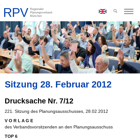
Toggle
naviga
Sitzung 28. Februar 2012
Drucksache Nr. 7/12
221. Sitzung des Planungsausschusses, 28.02.2012
V O R L A G E
des Verbandsvorsitzenden an den Planungsausschuss
TOP 6