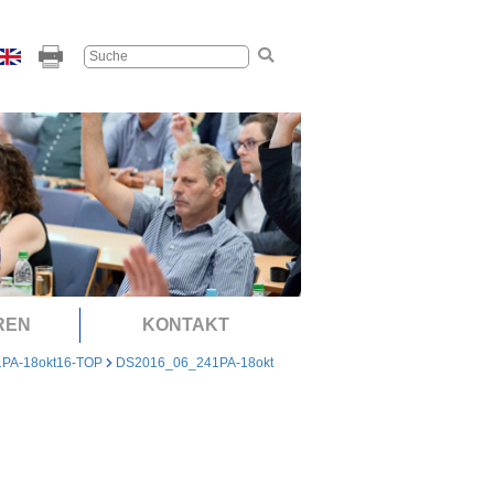
REN
KONTAKT
1PA-18okt16-TOP
DS2016_06_241PA-18okt