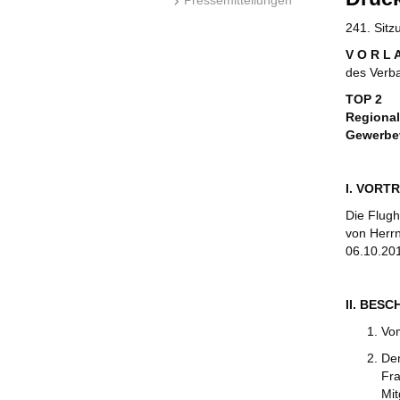
241. Sit
V O R L 
des Verb
TOP 2
Regional
Gewerbev
I. VORT
Die Flug
von Herrn
06.10.201
II. BES
Vo
Der
Fra
Mit