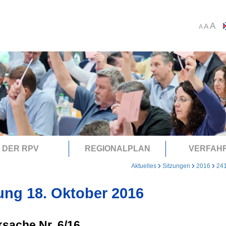
A
A
A
DER RPV
REGIONALPLAN
VERFAH
Aktuelles
Sitzungen
2016
24
ung 18. Oktober 2016
sache Nr. 6/16