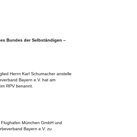
des Bundes der Selbständigen –
lied Herrn Karl Schumacher anstelle
everband Bayern e.V. hat am
n im RPV benannt.
er Flughafen München GmbH und
erbeverband Bayern e.V. zu