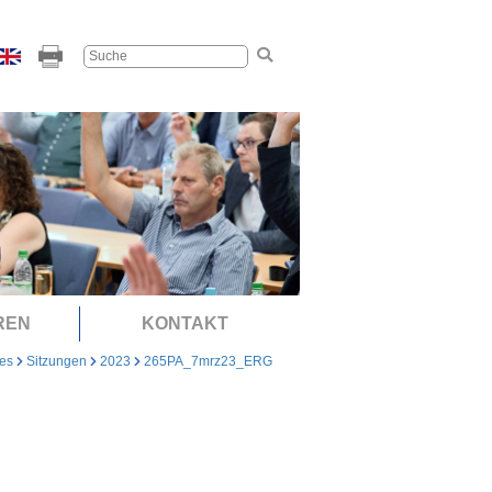
REN
KONTAKT
les
Sitzungen
2023
265PA_7mrz23_ERG