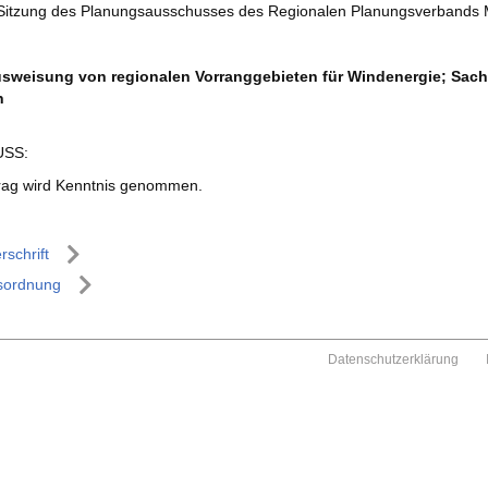
 Sitzung des Planungsausschusses des Regionalen Planungsverbands
sweisung von regionalen Vorranggebieten für Windenergie;
Sach
n
SS:
rag wird Kenntnis genommen.
rschrift
sordnung
Datenschutzerklärung