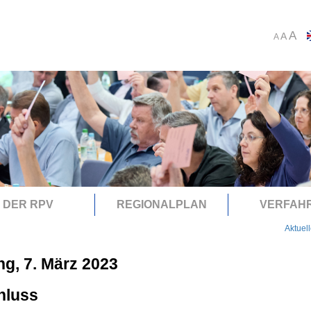
A
A
A
DER RPV
REGIONALPLAN
VERFAH
Aktuel
ng, 7. März 2023
hluss