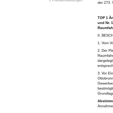
der 273.
TOP 1 Än
und Nr. 
Raumfahr
II. BESC
1. Vom V
2. Der Pl
Raumfahrt
dargelegt
entsprec
3. Vor Ei
Ottobrunn
Gewerbest
bestmögli
Grundlage
Abstimmu
Annahme