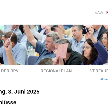
A
A
A
DER RPV
REGIONALPLAN
VERFAH
Aktue
ng, 3. Juni 2025
hlüsse