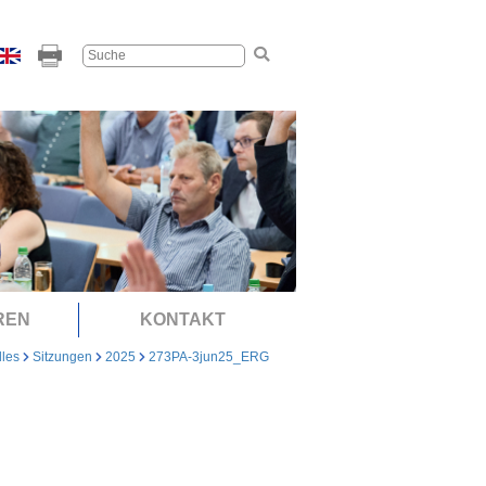
REN
KONTAKT
lles
Sitzungen
2025
273PA-3jun25_ERG