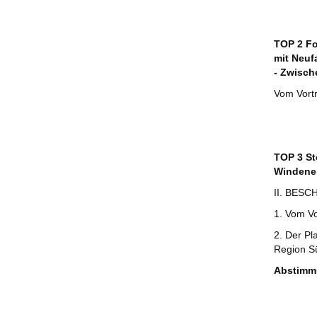
TOP 2 Fo
mit Neuf
- Zwisch
Vom Vort
TOP 3 St
Windene
II. BESC
1. Vom V
2. Der Pl
Region S
Abstimm