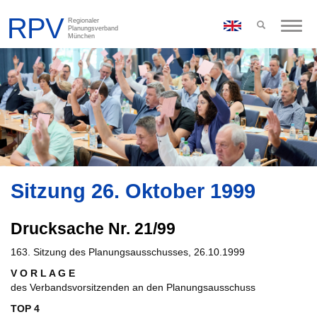
Toggle
naviga
Sitzung 26. Oktober 1999
Drucksache Nr. 21/99
163. Sitzung des Planungsausschusses, 26.10.1999
V O R L A G E
des Verbandsvorsitzenden an den Planungsausschuss
TOP 4