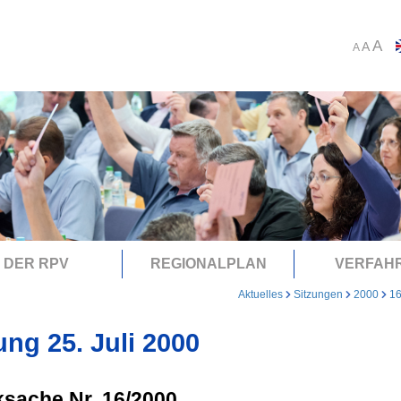
A
A
A
DER RPV
REGIONALPLAN
VERFAH
Aktuelles
Sitzungen
2000
16
ung 25. Juli 2000
sache Nr. 16/2000