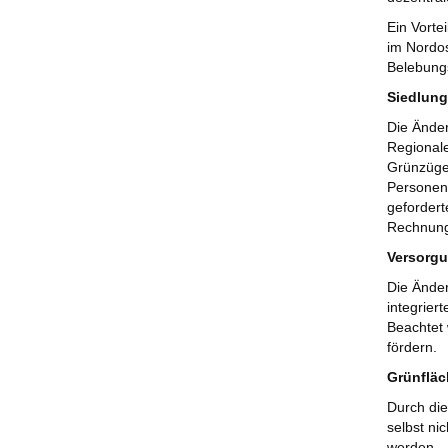
Ein Vorte
im Nordo
Belebung
Siedlung
Die Änder
Regionale
Grünzüge 
Personenn
gefordert
Rechnung
Versorgu
Die Änder
integrier
Beachtet 
fördern.
Grünfläc
Durch die
selbst ni
werden.