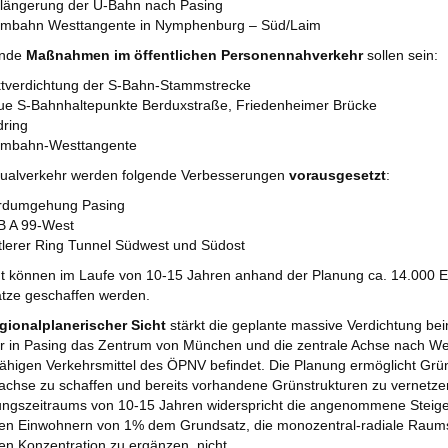
längerung der U-Bahn nach Pasing
ambahn Westtangente in Nymphenburg – Süd/Laim
ende
Maßnahmen im öffentlichen Personennahverkehr
sollen sein:
tverdichtung der S-Bahn-Stammstrecke
e S-Bahnhaltepunkte Berduxstraße, Friedenheimer Brücke
ring
ambahn-Westtangente
idualverkehr werden folgende Verbesserungen
vorausgesetzt
:
rdumgehung Pasing
B A 99-West
tlerer Ring Tunnel Südwest und Südost
 können im Laufe von 10-15 Jahren anhand der Planung ca. 14.000 E
ätze geschaffen werden.
gionalplanerischer Sicht
stärkt die geplante massive Verdichtung be
 in Pasing das Zentrum von München und die zentrale Achse nach Wes
fähigen Verkehrsmittel des ÖPNV befindet. Die Planung ermöglicht Grü
chse zu schaffen und bereits vorhandene Grünstrukturen zu vernetze
ungszeitraums von 10-15 Jahren widerspricht die angenommene Steiger
en Einwohnern von 1% dem Grundsatz, die monozentral-radiale Raumst
en Konzentration zu ergänzen, nicht.