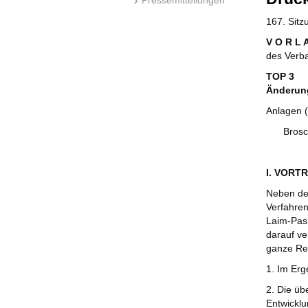
167. Sit
V O R L 
des Verb
TOP 3
Änderun
Anlagen (
Brosc
I. VORT
Neben de
Verfahre
Laim-Pasi
darauf ve
ganze Re
1. Im Erg
2. Die üb
Entwicklu