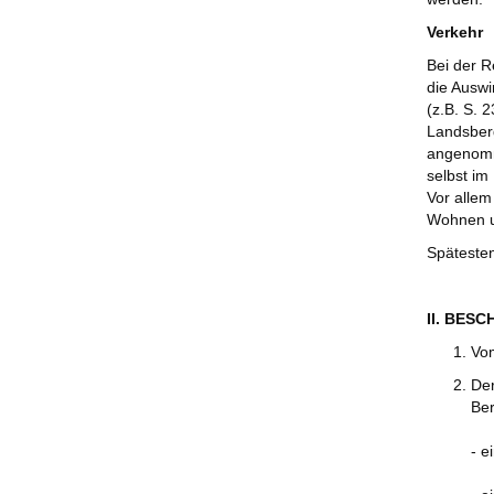
Verkehr
Bei der R
die Auswi
(z.B. S. 
Landsberg
angenomm
selbst im
Vor allem
Wohnen u
Spätesten
II. BES
Vom
Der
Be
- e