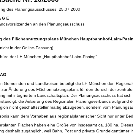
zung des Planungsausschusses, 25.07.2000
A G E
andsvorsitzenden an den Planungsausschuss
g des Flächennutzungsplans München Hauptbahnhof-Laim-Pasi
nicht in der Online-Fassung):
hüre der LH München „Hauptbahnhof-Laim-Pasing"
RAG
n Gemeinden und Landkreisen beteiligt die LH München den Region
n zur Änderung des Flächennutzungsplans für den Bereich der zentra
ng mit integriertem Landschaftsplan. Der Planungsausschuss hat sich 
rständigt, die Äußerung des Regionalen Planungsverbands aufgrund de
gion nicht geschäftsstellenmäßig abzugeben, sondern vom Planungsau
ebnis kann dem Vorhaben aus regionalplanerischer Sicht nur unter B
erplanten Flächen haben eine Größe von insgesamt ca. 180 ha. Dieses 
ng deshalb zugänglich, weil Bahn, Post und private Grundeigentümer in