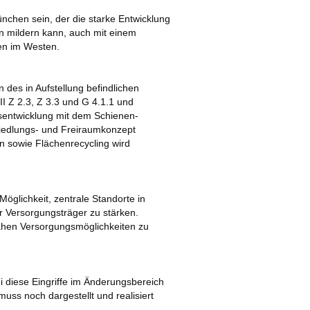
nchen sein, der die starke Entwicklung
 mildern kann, auch mit einem
en im Westen.
des in Aufstellung befindlichen
 Z 2.3, Z 3.3 und G 4.1.1 und
gsentwicklung mit dem Schienen-
Siedlungs- und Freiraumkonzept
n sowie Flächenrecycling wird
öglichkeit, zentrale Standorte in
r Versorgungsträger zu stärken.
rnahen Versorgungsmöglichkeiten zu
 diese Eingriffe im Änderungsbereich
muss noch dargestellt und realisiert