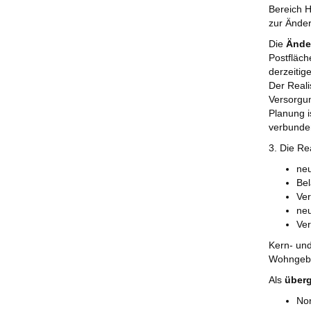
Bereich 
zur Änder
Die
Ände
Postfläc
derzeitig
Der Reali
Versorgun
Planung i
verbunden
3. Die Re
neu
Bel
Ve
neu
Ver
Kern- un
Wohngebi
Als
überg
No