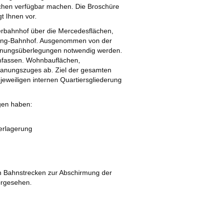
hen verfügbar machen. Die Broschüre
t Ihnen vor.
rbahnhof über die Mercedesflächen,
sing-Bahnhof. Ausgenommen von der
Planungsüberlegungen notwendig werden.
umfassen. Wohnbauflächen,
lanungszuges ab. Ziel der gesamten
 jeweiligen internen Quartiersgliederung
gen haben:
erlagerung
n Bahnstrecken zur Abschirmung der
orgesehen.