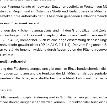
il der Planung könnte ein gewisser Entzerrungseffekt im Westen von Mü
sten der Region und im Osten des Stadt- und Umlandbereichs München
seffekt für die außerhalb der LH München gelegenen Umlandgemeind
s- und Freiraumkonzept
ungen des Flächennutzungsplans sind mit den Grundsätzen und Zielen 
n Siedlungs- und Freiraumkonzepts (insbesondere Siedlungswesen B II
B II Z 4.2.2) kompatibel. Auch ist eine enge Abstimmung der Siedlun
ahverkehr gewährleistet (RP 14 A I G 2.1.1.1). Der vom Regionalen 
en verstärkte Innenentwicklung durch Ausschöpfen der Flächenreserve
 getragen.
ng/Einzelhandel
ung des Flächennutzungsplans gibt auch im Einzelhandelsbereich die M
ten Lagen zu nutzen und die Funktion der LH München als oberzentrale
werden sollte dabei, eine stadtteilbezogene Identifikation mit quartie
hen etc.
 Flächennutzungsplanänderung wird in Grünflächen eingegriffen, wobei
cht vollständig ausgeglichen werden können. Ein funktionaler Ausgleich 