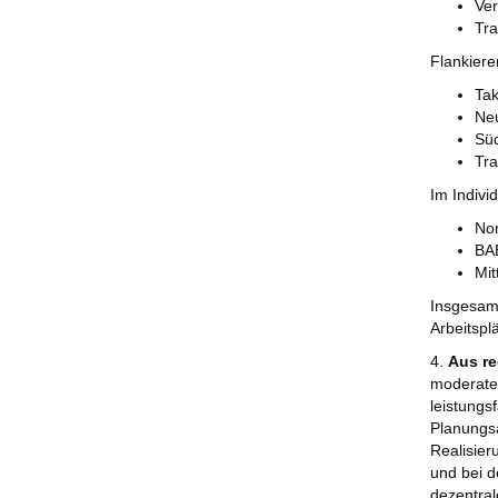
Ver
Tr
Flankier
Tak
Neu
Süd
Tr
Im Indiv
No
BA
Mit
Insgesamt
Arbeitspl
4.
Aus re
moderater
leistungs
Planungsa
Realisier
und bei d
dezentral