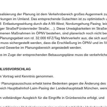
ealisierung der Planung ist dem Verkehrsbereich großes Augenmerk zu
rkungen im Umland. Das entsprechende Gutachten ist zu optimistisch u
23: Entlastungswirkung durch die A 99-West; Nordumgehung Pasing; l
er Straße/Fürstenrieder Straße; ...). Diese Unwägbarkeiten im Straße
enen Maßnahmen im ÖPNV bestehen, sind planerisch noch nicht bewäl
 Planungsgebiet von rd. 32.000 KFZ/Tag Mehrverkehr aus, die sich au
 muss sichergestellt werden, dass die Erschließung im ÖPNV und im IV i
nd Gewerbe im Planungsbereich angesiedelt werden.
s im Zuge der entsprechenden Bebauungspläne muss die verkehrliche 
CHLUSSVORSCHLAG
 Vortrag wird Kenntnis genommen.
 Planungsausschuss erhebt keine Bedenken gegen die Änderung des 
reich Hauptbahnhof-Laim-Pasing der Landeshauptstadt München, wen
in vollständiger Ausgleich für die Eingriffe in Grünbereiche erfolgt, und