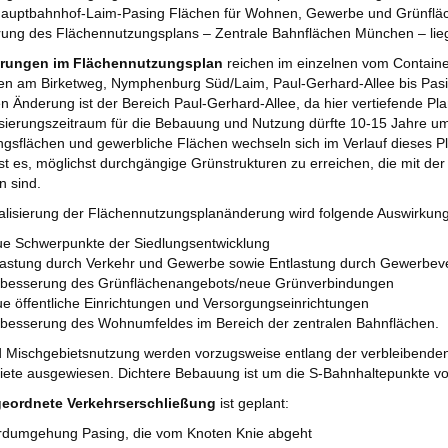
Hauptbahnhof-Laim-Pasing Flächen für Wohnen, Gewerbe und Grünfläc
ung des Flächennutzungsplans – Zentrale Bahnflächen München – lieg
rungen im Flächennutzungsplan
reichen im einzelnen vom Containe
hen am Birketweg, Nymphenburg Süd/Laim, Paul-Gerhard-Allee bis Pa
en Änderung ist der Bereich Paul-Gerhard-Allee, da hier vertiefende 
sierungszeitraum für die Bebauung und Nutzung dürfte 10-15 Jahre 
gsflächen und gewerbliche Flächen wechseln sich im Verlauf dieses P
st es, möglichst durchgängige Grünstrukturen zu erreichen, die mit der
 sind.
alisierung der Flächennutzungsplanänderung wird folgende Auswirkun
e Schwerpunkte der Siedlungsentwicklung
astung durch Verkehr und Gewerbe sowie Entlastung durch Gewerbev
rbesserung des Grünflächenangebots/neue Grünverbindungen
e öffentliche Einrichtungen und Versorgungseinrichtungen
besserung des Wohnumfeldes im Bereich der zentralen Bahnflächen.
d Mischgebietsnutzung werden vorzugsweise entlang der verbleibende
ete ausgewiesen. Dichtere Bebauung ist um die S-Bahnhaltepunkte v
eordnete Verkehrserschließung
ist geplant:
rdumgehung Pasing, die vom Knoten Knie abgeht