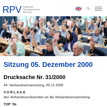
Toggle
naviga
Sitzung 05. Dezember 2000
Drucksache Nr. 31/2000
44. Verbandsversammlung, 05.12.2000
V O R L A G E
des Verbandsvorsitzenden an die Verbandsversammlung
TOP 5b