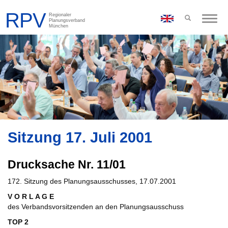
Toggle
naviga
Sitzung 17. Juli 2001
Drucksache Nr. 11/01
172. Sitzung des Planungsausschusses, 17.07.2001
V O R L A G E
des Verbandsvorsitzenden an den Planungsausschuss
TOP 2