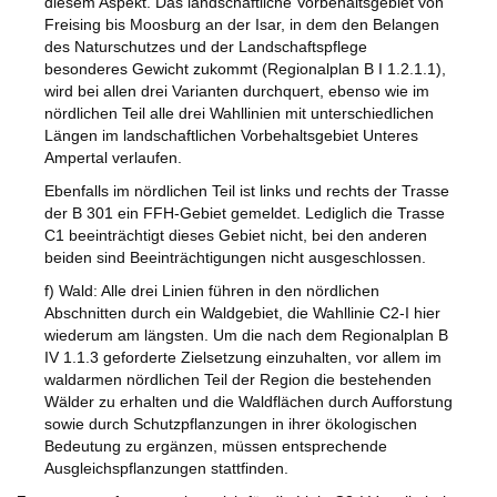
diesem Aspekt. Das landschaftliche Vorbehaltsgebiet von
Freising bis Moosburg an der Isar, in dem den Belangen
des Naturschutzes und der Landschaftspflege
besonderes Gewicht zukommt (Regionalplan B I 1.2.1.1),
wird bei allen drei Varianten durchquert, ebenso wie im
nördlichen Teil alle drei Wahllinien mit unterschiedlichen
Längen im landschaftlichen Vorbehaltsgebiet Unteres
Ampertal verlaufen.
Ebenfalls im nördlichen Teil ist links und rechts der Trasse
der B 301 ein FFH-Gebiet gemeldet. Lediglich die Trasse
C1 beeinträchtigt dieses Gebiet nicht, bei den anderen
beiden sind Beeinträchtigungen nicht ausgeschlossen.
f) Wald: Alle drei Linien führen in den nördlichen
Abschnitten durch ein Waldgebiet, die Wahllinie C2-I hier
wiederum am längsten. Um die nach dem Regionalplan B
IV 1.1.3 geforderte Zielsetzung einzuhalten, vor allem im
waldarmen nördlichen Teil der Region die bestehenden
Wälder zu erhalten und die Waldflächen durch Aufforstung
sowie durch Schutzpflanzungen in ihrer ökologischen
Bedeutung zu ergänzen, müssen entsprechende
Ausgleichspflanzungen stattfinden.