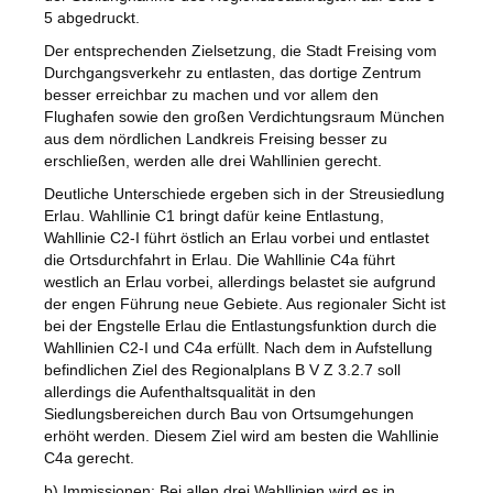
5 abgedruckt.
Der entsprechenden Zielsetzung, die Stadt Freising vom
Durchgangsverkehr zu entlasten, das dortige Zentrum
besser erreichbar zu machen und vor allem den
Flughafen sowie den großen Verdichtungsraum München
aus dem nördlichen Landkreis Freising besser zu
erschließen, werden alle drei Wahllinien gerecht.
Deutliche Unterschiede ergeben sich in der Streusiedlung
Erlau. Wahllinie C1 bringt dafür keine Entlastung,
Wahllinie C2-I führt östlich an Erlau vorbei und entlastet
die Ortsdurchfahrt in Erlau. Die Wahllinie C4a führt
westlich an Erlau vorbei, allerdings belastet sie aufgrund
der engen Führung neue Gebiete. Aus regionaler Sicht ist
bei der Engstelle Erlau die Entlastungsfunktion durch die
Wahllinien C2-I und C4a erfüllt. Nach dem in Aufstellung
befindlichen Ziel des Regionalplans B V Z 3.2.7 soll
allerdings die Aufenthaltsqualität in den
Siedlungsbereichen durch Bau von Ortsumgehungen
erhöht werden. Diesem Ziel wird am besten die Wahllinie
C4a gerecht.
b) Immissionen: Bei allen drei Wahllinien wird es in