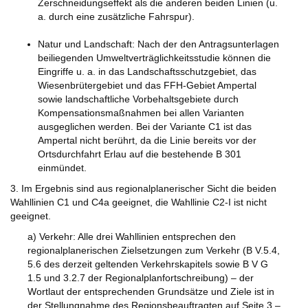
Zerschneidungseffekt als die anderen beiden Linien (u.
a. durch eine zusätzliche Fahrspur).
Natur und Landschaft: Nach der den Antragsunterlagen
beiliegenden Umweltverträglichkeitsstudie können die
Eingriffe u. a. in das Landschaftsschutzgebiet, das
Wiesenbrütergebiet und das FFH-Gebiet Ampertal
sowie landschaftliche Vorbehaltsgebiete durch
Kompensationsmaßnahmen bei allen Varianten
ausgeglichen werden. Bei der Variante C1 ist das
Ampertal nicht berührt, da die Linie bereits vor der
Ortsdurchfahrt Erlau auf die bestehende B 301
einmündet.
3. Im Ergebnis sind aus regionalplanerischer Sicht die beiden
Wahllinien C1 und C4a geeignet, die Wahllinie C2-I ist nicht
geeignet.
a) Verkehr: Alle drei Wahllinien entsprechen den
regionalplanerischen Zielsetzungen zum Verkehr (B V.5.4,
5.6 des derzeit geltenden Verkehrskapitels sowie B V G
1.5 und 3.2.7 der Regionalplanfortschreibung) – der
Wortlaut der entsprechenden Grundsätze und Ziele ist in
der Stellungnahme des Regionsbeauftragten auf Seite 3 –