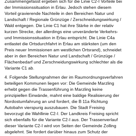
Zusammengefasst ergeben sich für die Linie C2-I Vorteile bei
der Immissionssituation in Erlau. Jedoch stehen diesem
Vorteil gravierende Nachteile in den Bereichen Natur und
Landschaft / Regionale Grünzüge / Zerschneidungswirkung /
Wald entgegen. Die Linie C1 hat ihre Stärke in der relativ
kurzen Strecke, der allerdings eine unveränderte Verkehrs-
und Immissionssituation in Erlau entspricht. Die Linie C4a
entlastet die Ortsdurchfahrt in Erlau am stärksten (um den
Preis neuer Immissionen am westlichen Ortsrand), schneidet
aber in den Bereichen Natur und Landschaft / Grünzüge /
Flächenbedarf und Zerschneidungswirkung schlechter als die
Variante C1 ab.
4. Folgende Stellungnahmen der im Raumordnungsverfahren
beteiligen Kommunen liegen vor: Die Gemeinde Marzling
erhebt gegen die Trassenführung in Marzling keine
prinzipiellen Einwände, mahnt eine baldige Realisierung der
Nordostumfahrung an und fordert, die B 11a Richtung
Autobahn vierspurig auszubauen. Die Stadt Freising
bevorzugt die Wahllinie C2-I. Der Landkreis Freising spricht
sich ebenfalls für die Variante C2-I aus. Der Trassenverlauf
dieser Variante C2-I wird von Seiten der Gemeinde Zolling
abgelehnt. Sie fordert darüber hinaus zum Schutz der