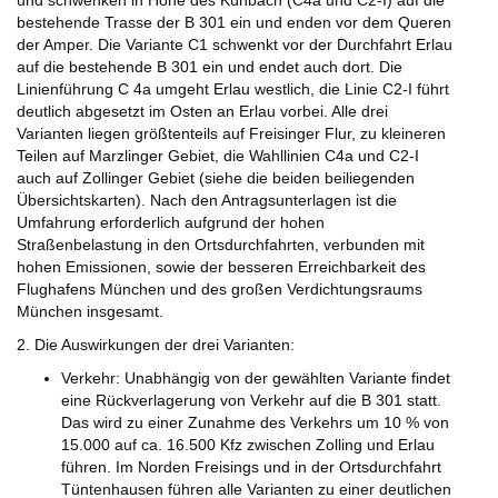
und schwenken in Höhe des Kühbach (C4a und C2-I) auf die
bestehende Trasse der B 301 ein und enden vor dem Queren
der Amper. Die Variante C1 schwenkt vor der Durchfahrt Erlau
auf die bestehende B 301 ein und endet auch dort. Die
Linienführung C 4a umgeht Erlau westlich, die Linie C2-I führt
deutlich abgesetzt im Osten an Erlau vorbei. Alle drei
Varianten liegen größtenteils auf Freisinger Flur, zu kleineren
Teilen auf Marzlinger Gebiet, die Wahllinien C4a und C2-I
auch auf Zollinger Gebiet (siehe die beiden beiliegenden
Übersichtskarten). Nach den Antragsunterlagen ist die
Umfahrung erforderlich aufgrund der hohen
Straßenbelastung in den Ortsdurchfahrten, verbunden mit
hohen Emissionen, sowie der besseren Erreichbarkeit des
Flughafens München und des großen Verdichtungsraums
München insgesamt.
2. Die Auswirkungen der drei Varianten:
Verkehr: Unabhängig von der gewählten Variante findet
eine Rückverlagerung von Verkehr auf die B 301 statt.
Das wird zu einer Zunahme des Verkehrs um 10 % von
15.000 auf ca. 16.500 Kfz zwischen Zolling und Erlau
führen. Im Norden Freisings und in der Ortsdurchfahrt
Tüntenhausen führen alle Varianten zu einer deutlichen