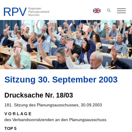
Toggle
naviga
Sitzung 30. September 2003
Drucksache Nr. 18/03
181. Sitzung des Planungsausschusses, 30.09.2003
V O R L A G E
des Verbandsvorsitzenden an den Planungsausschuss
TOP 5