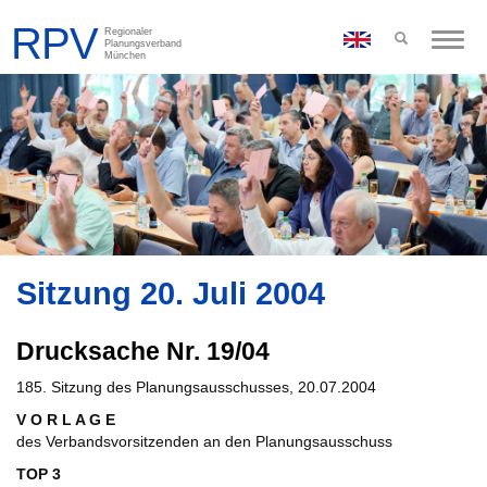
Toggle
naviga
Sitzung 20. Juli 2004
Drucksache Nr. 19/04
185. Sitzung des Planungsausschusses, 20.07.2004
V O R L A G E
des Verbandsvorsitzenden an den Planungsausschuss
TOP 3