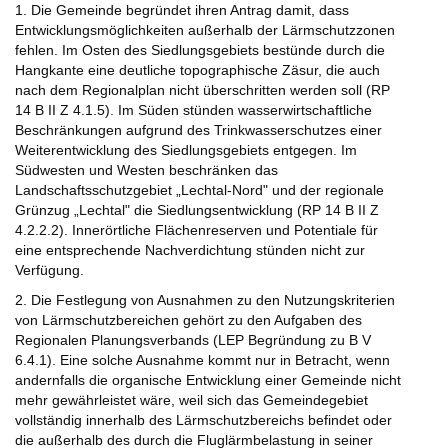
1. Die Gemeinde begründet ihren Antrag damit, dass
Entwicklungsmöglichkeiten außerhalb der Lärmschutzzonen
fehlen. Im Osten des Siedlungsgebiets bestünde durch die
Hangkante eine deutliche topographische Zäsur, die auch
nach dem Regionalplan nicht überschritten werden soll (RP
14 B II Z 4.1.5). Im Süden stünden wasserwirtschaftliche
Beschränkungen aufgrund des Trinkwasserschutzes einer
Weiterentwicklung des Siedlungsgebiets entgegen. Im
Südwesten und Westen beschränken das
Landschaftsschutzgebiet „Lechtal-Nord" und der regionale
Grünzug „Lechtal" die Siedlungsentwicklung (RP 14 B II Z
4.2.2.2). Innerörtliche Flächenreserven und Potentiale für
eine entsprechende Nachverdichtung stünden nicht zur
Verfügung.
2. Die Festlegung von Ausnahmen zu den Nutzungskriterien
von Lärmschutzbereichen gehört zu den Aufgaben des
Regionalen Planungsverbands (LEP Begründung zu B V
6.4.1). Eine solche Ausnahme kommt nur in Betracht, wenn
andernfalls die organische Entwicklung einer Gemeinde nicht
mehr gewährleistet wäre, weil sich das Gemeindegebiet
vollständig innerhalb des Lärmschutzbereichs befindet oder
die außerhalb des durch die Fluglärmbelastung in seiner