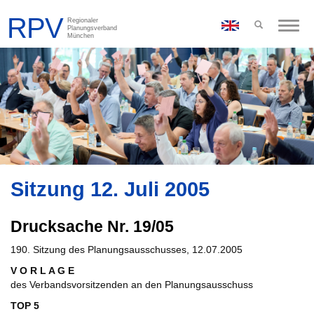
Toggle
naviga
Sitzung 12. Juli 2005
Drucksache Nr. 19/05
190. Sitzung des Planungsausschusses, 12.07.2005
V O R L A G E
des Verbandsvorsitzenden an den Planungsausschuss
TOP 5