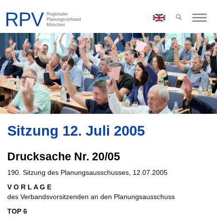
Toggle
naviga
Sitzung 12. Juli 2005
Drucksache Nr. 20/05
190. Sitzung des Planungsausschusses, 12.07.2005
V O R L A G E
des Verbandsvorsitzenden an den Planungsausschuss
TOP 6