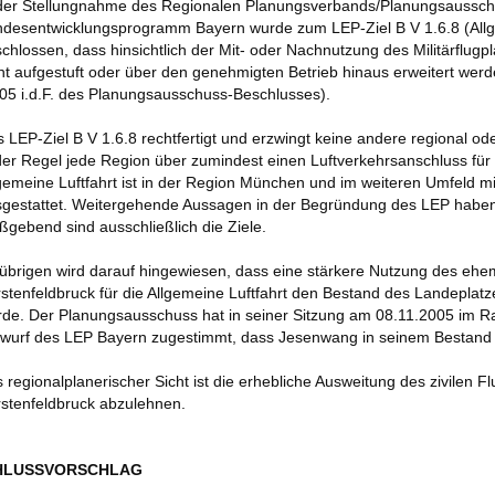
der Stellungnahme des Regionalen Planungsverbands/Planungsaussc
desentwicklungsprogramm Bayern wurde zum LEP-Ziel B V 1.6.8 (Allg
chlossen, dass hinsichtlich der Mit- oder Nachnutzung des Militärflugp
ht aufgestuft oder über den genehmigten Betrieb hinaus erweitert werd
05 i.d.F. des Planungsausschuss-Beschlusses).
 LEP-Ziel B V 1.6.8 rechtfertigt und erzwingt keine andere regional od
der Regel jede Region über zumindest einen Luftverkehrsanschluss für d
gemeine Luftfahrt ist in der Region München und im weiteren Umfeld m
gestattet. Weitergehende Aussagen in der Begründung des LEP haben
gebend sind ausschließlich die Ziele.
übrigen wird darauf hingewiesen, dass eine stärkere Nutzung des ehema
stenfeldbruck für die Allgemeine Luftfahrt den Bestand des Landepla
de. Der Planungsausschuss hat in seiner Sitzung am 08.11.2005 im 
wurf des LEP Bayern zugestimmt, dass Jesenwang in seinem Bestand g
 regionalplanerischer Sicht ist die erhebliche Ausweitung des zivilen F
stenfeldbruck abzulehnen.
CHLUSSVORSCHLAG