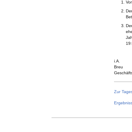
Vom
Der
Bet
Der
ehe
Jah
19:
i.A.
Breu
Geschäft
Zur Tage
Ergebnis