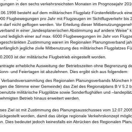
gungen in den sechs verkehrsreichsten Monaten im Prognosejahr 201
3.06.1998 besteht auf dem militärischen Flugplatz Fürstenfeldbruck ei
00 Flugbewegungen pro Jahr mit Flugzeugen im Sichtflugverkehr bis 
n darf nicht geflogen werden. Vor Erteilung dieser Mitbenutzungsgene
erband in einer „landesplanerischen Abstimmung auf andere Weise" kri
und lediglich einer auf max. 6000 Flugbewegungen im Jahr von Flugz
ingeschränkten Zustimmung waren im Regionalen Planungsverband jah
anfänglich jegliche zivile Mitbenutzung des militärischen Flugplatzes 
.2003 ist der militärische Flugbetrieb eingestellt worden.
antragte erhebliche Ausweitung der Betriebszeiten ohne Begrenzung 
onn- und Feiertagen ist abzulehnen. Dies ergibt sich aus folgendem:
 Verbandsversammlung des Regionalen Planungsverbands München ha
gen die Stimme einer Gemeinde) das Ziel des Regionalplans B V 5.2 be
benutzte militärische Flugplätze sowie Sonderflughäfen und –landeplät
ehmigten Betrieb hinaus erweitert werden.
ses Ziel ist mit Zustimmung des Planungsausschusses vom 12.07.2005 
ückgestellt worden, damit das übrige regionale Verkehrskonzept möglich
n. Dies bedeutet jedoch keinesfalls ein Abrücken des Regionalen Pla