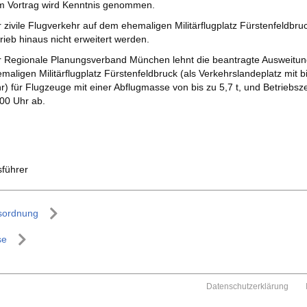
 Vortrag wird Kenntnis genommen.
 zivile Flugverkehr auf dem ehemaligen Militärflugplatz Fürstenfeldbr
rieb hinaus nicht erweitert werden.
 Regionale Planungsverband München lehnt die beantragte Ausweitung
maligen Militärflugplatz Fürstenfeldbruck (als Verkehrslandeplatz mit
r) für Flugzeuge mit einer Abflugmasse von bis zu 5,7 t, und Betriebsz
00 Uhr ab.
sführer
sordnung
se
Datenschutzerklärung