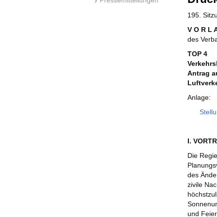
195. Sit
V O R L 
des Verb
TOP 4
Verkehrs
Antrag a
Luftverk
Anlage:
Stell
I. VORT
Die Regie
Planungs
des Änder
zivile Na
höchstzul
Sonnenunt
und Feier