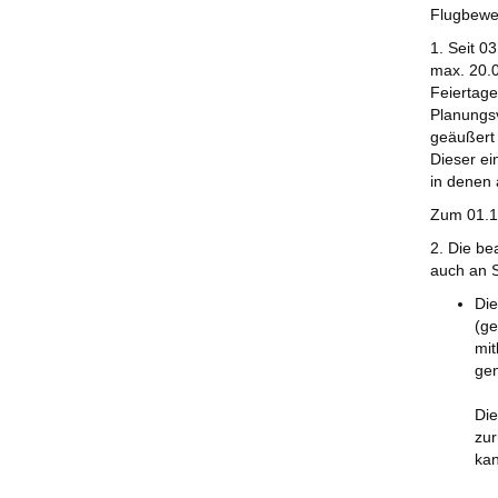
Flugbewe
1. Seit 0
max. 20.0
Feiertage
Planungsv
geäußert 
Dieser e
in denen 
Zum 01.10
2. Die be
auch an S
Die
(ge
mit
gen
Die
zur
kan