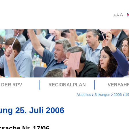
A
A
A
DER RPV
REGIONALPLAN
VERFAH
Aktuelles
Sitzungen
2006
19
ung 25. Juli 2006
sache Nr. 17/06