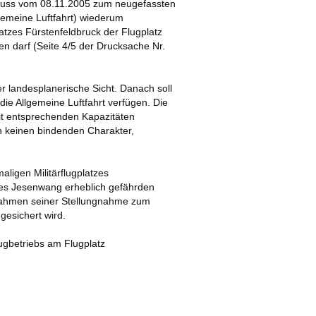
huss vom 08.11.2005 zum neugefassten
emeine Luftfahrt) wiederum
latzes Fürstenfeldbruck der Flugplatz
en darf (Seite 4/5 der Drucksache Nr.
er landesplanerische Sicht. Danach soll
ie Allgemeine Luftfahrt verfügen. Die
it entsprechenden Kapazitäten
 keinen bindenden Charakter,
ligen Militärflugplatzes
tzes Jesenwang erheblich gefährden
Rahmen seiner Stellungnahme zum
esichert wird.
lugbetriebs am Flugplatz