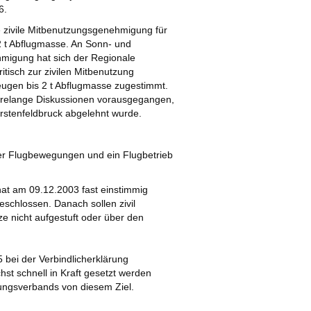
6.
ne zivile Mitbenutzungsgenehmigung für
2 t Abflugmasse. An Sonn- und
hmigung hat sich der Regionale
tisch zur zivilen Mitbenutzung
eugen bis 2 t Abflugmasse zugestimmt.
relange Diskussionen vorausgegangen,
Fürstenfeldbruck abgelehnt wurde.
der Flugbewegungen und ein Flugbetrieb
t am 09.12.2003 fast einstimmig
schlossen. Danach sollen zivil
ze nicht aufgestuft oder über den
bei der Verbindlicherklärung
st schnell in Kraft gesetzt werden
nungsverbands von diesem Ziel.