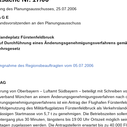
zung des Planungsausschusses, 25.07.2006
A G E
andsvorsitzenden an den Planungsausschuss
landeplatz Fürstenfeldbruck
uf Durchführung eines Änderungsgenehmigungsverfahrens gemäß § 
ehrsgesetz
ungnahme des Regionsbeauftragten vom 05.07.2006
RAG
rung von Oberbayern – Luftamt Südbayern – beteiligt mit Schreiben 
verband München an einem Änderungsgenehmigungsverfahren nach d
ungsgenehmigungsverfahrens ist ein Antrag der Flughafen Fürstenfeld
chfolgenutzung des Militärflugplatzes Fürstenfeldbruck als Verkehrslande
ässigen Startmasse von 5,7 t zu genehmigen. Die Betriebszeiten sollen 
ergang plus 30 Minuten, längstens bis 19:00 Uhr Ortszeit möglich sein
tagen zugelassen werden. Die Antragstellerin erwartet bis zu 40.000 