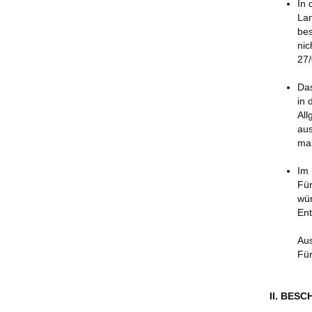
In 
Lan
bes
nic
27/
Das
in 
All
aus
maß
Im 
Für
wür
Ent
Aus
Für
II. BES