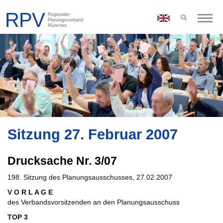
Toggle
naviga
Sitzung 27. Februar 2007
Drucksache Nr. 3/07
198. Sitzung des Planungsausschusses, 27.02.2007
V O R L A G E
des Verbandsvorsitzenden an den Planungsausschuss
TOP 3