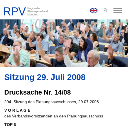
Toggle
naviga
Sitzung 29. Juli 2008
Drucksache Nr. 14/08
204. Sitzung des Planungsausschusses, 29.07.2008
V O R L A G E
des Verbandsvorsitzenden an den Planungsausschuss
TOP 6