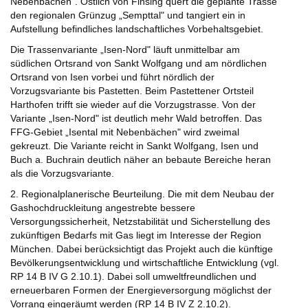
Nebenbächen". Östlich von Finsing quert die geplante Trasse
den regionalen Grünzug „Sempttal" und tangiert ein in
Aufstellung befindliches landschaftliches Vorbehaltsgebiet.
Die Trassenvariante „Isen-Nord" läuft unmittelbar am
südlichen Ortsrand von Sankt Wolfgang und am nördlichen
Ortsrand von Isen vorbei und führt nördlich der
Vorzugsvariante bis Pastetten. Beim Pastettener Ortsteil
Harthofen trifft sie wieder auf die Vorzugstrasse. Von der
Variante „Isen-Nord" ist deutlich mehr Wald betroffen. Das
FFG-Gebiet „Isental mit Nebenbächen" wird zweimal
gekreuzt. Die Variante reicht in Sankt Wolfgang, Isen und
Buch a. Buchrain deutlich näher an bebaute Bereiche heran
als die Vorzugsvariante.
2. Regionalplanerische Beurteilung. Die mit dem Neubau der
Gashochdruckleitung angestrebte bessere
Versorgungssicherheit, Netzstabilität und Sicherstellung des
zukünftigen Bedarfs mit Gas liegt im Interesse der Region
München. Dabei berücksichtigt das Projekt auch die künftige
Bevölkerungsentwicklung und wirtschaftliche Entwicklung (vgl.
RP 14 B IV G 2.10.1). Dabei soll umweltfreundlichen und
erneuerbaren Formen der Energieversorgung möglichst der
Vorrang eingeräumt werden (RP 14 B IV Z 2.10.2).