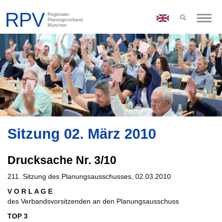
Toggle
naviga
Sitzung 02. März 2010
Drucksache Nr. 3/10
211. Sitzung des Planungsausschusses, 02.03.2010
V O R L A G E
des Verbandsvorsitzenden an den Planungsausschuss
TOP 3