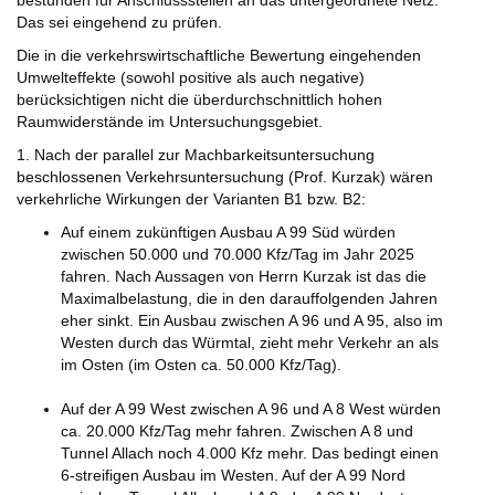
bestünden für Anschlussstellen an das untergeordnete Netz.
Das sei eingehend zu prüfen.
Die in die verkehrswirtschaftliche Bewertung eingehenden
Umwelteffekte (sowohl positive als auch negative)
berücksichtigen nicht die überdurchschnittlich hohen
Raumwiderstände im Untersuchungsgebiet.
1. Nach der parallel zur Machbarkeitsuntersuchung
beschlossenen Verkehrsuntersuchung (Prof. Kurzak) wären
verkehrliche Wirkungen der Varianten B1 bzw. B2:
Auf einem zukünftigen Ausbau A 99 Süd würden
zwischen 50.000 und 70.000 Kfz/Tag im Jahr 2025
fahren. Nach Aussagen von Herrn Kurzak ist das die
Maximalbelastung, die in den darauffolgenden Jahren
eher sinkt. Ein Ausbau zwischen A 96 und A 95, also im
Westen durch das Würmtal, zieht mehr Verkehr an als
im Osten (im Osten ca. 50.000 Kfz/Tag).
Auf der A 99 West zwischen A 96 und A 8 West würden
ca. 20.000 Kfz/Tag mehr fahren. Zwischen A 8 und
Tunnel Allach noch 4.000 Kfz mehr. Das bedingt einen
6-streifigen Ausbau im Westen. Auf der A 99 Nord