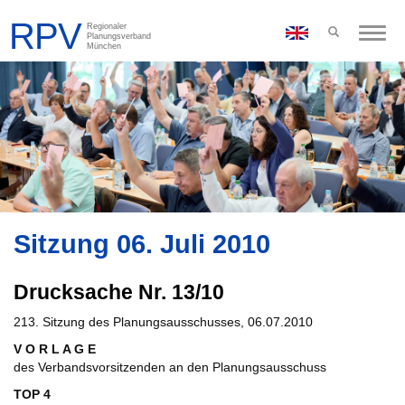
Toggle
naviga
Sitzung 06. Juli 2010
Drucksache Nr. 13/10
213. Sitzung des Planungsausschusses, 06.07.2010
V O R L A G E
des Verbandsvorsitzenden an den Planungsausschuss
TOP 4