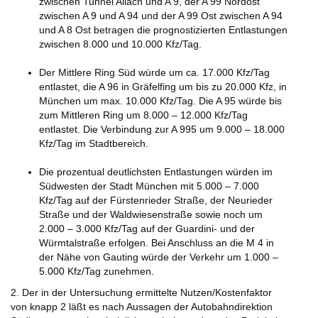
zwischen Tunnel Allach und A 9, der A 99 Nordost
zwischen A 9 und A 94 und der A 99 Ost zwischen A 94
und A 8 Ost betragen die prognostizierten Entlastungen
zwischen 8.000 und 10.000 Kfz/Tag.
Der Mittlere Ring Süd würde um ca. 17.000 Kfz/Tag
entlastet, die A 96 in Gräfelfing um bis zu 20.000 Kfz, in
München um max. 10.000 Kfz/Tag. Die A 95 würde bis
zum Mittleren Ring um 8.000 – 12.000 Kfz/Tag
entlastet. Die Verbindung zur A 995 um 9.000 – 18.000
Kfz/Tag im Stadtbereich.
Die prozentual deutlichsten Entlastungen würden im
Südwesten der Stadt München mit 5.000 – 7.000
Kfz/Tag auf der Fürstenrieder Straße, der Neurieder
Straße und der Waldwiesenstraße sowie noch um
2.000 – 3.000 Kfz/Tag auf der Guardini- und der
Würmtalstraße erfolgen. Bei Anschluss an die M 4 in
der Nähe von Gauting würde der Verkehr um 1.000 –
5.000 Kfz/Tag zunehmen.
2. Der in der Untersuchung ermittelte Nutzen/Kostenfaktor
von knapp 2 läßt es nach Aussagen der Autobahndirektion