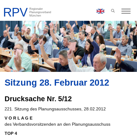
Toggle
naviga
Sitzung 28. Februar 2012
Drucksache Nr. 5/12
221. Sitzung des Planungsausschusses, 28.02.2012
V O R L A G E
des Verbandsvorsitzenden an den Planungsausschuss
TOP 4