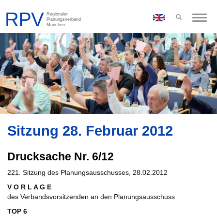
Toggle
naviga
Sitzung 28. Februar 2012
Drucksache Nr. 6/12
221. Sitzung des Planungsausschusses, 28.02.2012
V O R L A G E
des Verbandsvorsitzenden an den Planungsausschuss
TOP 6