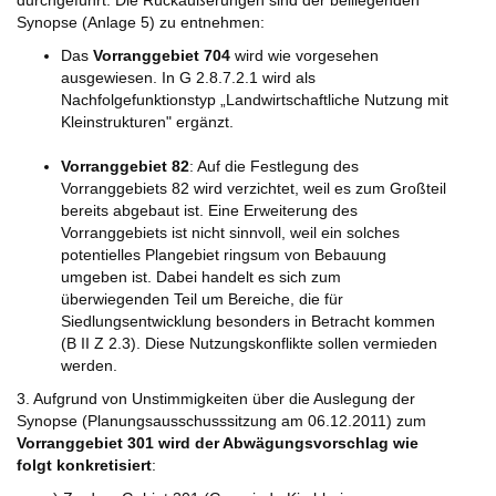
durchgeführt. Die Rückäußerungen sind der beiliegenden
Synopse (Anlage 5) zu entnehmen:
Das
Vorranggebiet 704
wird wie vorgesehen
ausgewiesen. In G 2.8.7.2.1 wird als
Nachfolgefunktionstyp „Landwirtschaftliche Nutzung mit
Kleinstrukturen" ergänzt.
Vorranggebiet 82
: Auf die Festlegung des
Vorranggebiets 82 wird verzichtet, weil es zum Großteil
bereits abgebaut ist. Eine Erweiterung des
Vorranggebiets ist nicht sinnvoll, weil ein solches
potentielles Plangebiet ringsum von Bebauung
umgeben ist. Dabei handelt es sich zum
überwiegenden Teil um Bereiche, die für
Siedlungsentwicklung besonders in Betracht kommen
(B II Z 2.3). Diese Nutzungskonflikte sollen vermieden
werden.
3. Aufgrund von Unstimmigkeiten über die Auslegung der
Synopse (Planungsausschusssitzung am 06.12.2011) zum
Vorranggebiet 301 wird der Abwägungsvorschlag wie
folgt konkretisiert
: