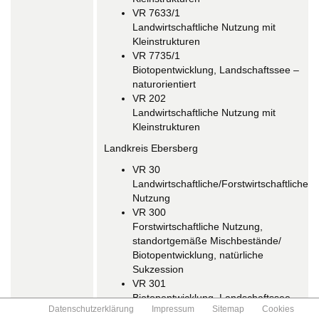
VR 7633/1
Landwirtschaftliche Nutzung mit
Kleinstrukturen
VR 7735/1
Biotopentwicklung, Landschaftssee –
naturorientiert
VR 202
Landwirtschaftliche Nutzung mit
Kleinstrukturen
Landkreis Ebersberg
VR 30
Landwirtschaftliche/Forstwirtschaftliche
Nutzung
VR 300
Forstwirtschaftliche Nutzung,
standortgemäße Mischbestände/
Biotopentwicklung, natürliche
Sukzession
VR 301
Biotopentwicklung, Landschaftssee –
Datenschutzerklärung
Impressum
Sitemap
Cookies
naturorientiert/Biotopentwicklung,