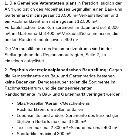
1.
Die Gemeinde Vaterstetten plant
in Parsdorf, südlich der
A 94 und östlich des Möbelhauses Segmüller, einen Bau- und
Gartenmarkt mit insgesamt 13.500 m² Verkaufsflächen und
ein Fachmarktzentrum mit insgesamt 12.500 m²
Verkaufsflächen. Das Kernsortiment im Baumarkt soll 9.300
m², im Gartenmarkt 3.400 m² Verkaufsfläche umfassen, die
beiden Randsortimente jeweils 400 m².
Die Verkaufsflächen des Fachmarktzentrums sind in der
Stellungnahme des Regionsbeauftragten, Seite 2, im
einzelnen aufgelistet.
2.
Ergebnis der regionalplanerischen Beurteilung
: Gegen
die Kernsortimente des Bau- und Gartenmarkts bestehen
keine Bedenken. Demgegenüber sollen die Sortimente im
Fachmarktzentrum und die zentrenrelevanten
Randsortimente im Bau- und Gartenmarkt verringert werden:
Glas/Porzellan/Keramik/Geschenke im
Fachmarktzentrum sollen entfallen
Lebensmittel und andere Sortimente des kurzfristigen
täglichen Bedarfs maximal 3.500 m²
Textilien maximal 2.300 m² •Schuhe maximal 400 m²
Sportartikel maximal 300 m²