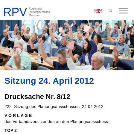
Toggle
naviga
Sitzung 24. April 2012
Drucksache Nr. 8/12
222. Sitzung des Planungsausschusses, 24.04.2012
V O R L A G E
des Verbandsvorsitzenden an den Planungsausschuss
TOP 2