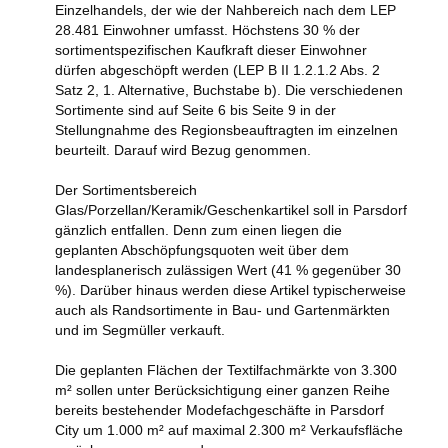
Einzelhandels, der wie der Nahbereich nach dem LEP
28.481 Einwohner umfasst. Höchstens 30 % der
sortimentspezifischen Kaufkraft dieser Einwohner
dürfen abgeschöpft werden (LEP B II 1.2.1.2 Abs. 2
Satz 2, 1. Alternative, Buchstabe b). Die verschiedenen
Sortimente sind auf Seite 6 bis Seite 9 in der
Stellungnahme des Regionsbeauftragten im einzelnen
beurteilt. Darauf wird Bezug genommen.
Der Sortimentsbereich
Glas/Porzellan/Keramik/Geschenkartikel soll in Parsdorf
gänzlich entfallen. Denn zum einen liegen die
geplanten Abschöpfungsquoten weit über dem
landesplanerisch zulässigen Wert (41 % gegenüber 30
%). Darüber hinaus werden diese Artikel typischerweise
auch als Randsortimente in Bau- und Gartenmärkten
und im Segmüller verkauft.
Die geplanten Flächen der Textilfachmärkte von 3.300
m² sollen unter Berücksichtigung einer ganzen Reihe
bereits bestehender Modefachgeschäfte in Parsdorf
City um 1.000 m² auf maximal 2.300 m² Verkaufsfläche