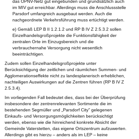
das ÖPNV-Netz gut eingebunden und grundsätzlich auch
im MIV gut erreichbar. Allerdings muss die Anschlussstelle
Parsdorf umfangreich ausgebaut werden. Auch die
nachgeordnete Verkehrsführung muss ertüchtigt werden.
e) Gemäß LEP B II 1.2.1.2 und RP B IV Z 2.5.3.2 sollen
Einzelhandelsgroßprojekte die Funktionsfähigkeit der
zentralen Orte im Einzugsbereich und die
verbrauchernahe Versorgung nicht wesentlich
beeinträchtigen.
Zudem sollen Einzelhandelsgroßprojekte unter
Berücksichtigung der zeitlichen und räumlichen Summen- und
Agglomerationseffekte nicht zu landesplanerisch erheblichen,
nachteiligen Auswirkungen auf die Zentren führen (RP B IV Z
2.5.3.4).
Im vorliegenden Fall bedeutet dies, dass bei der Überprüfung
insbesondere der zentrenrelevanten Sortimente die im
bestehenden Segmüller und „Parsdorf City" gelegenen
Einkaufs- und Versorgungsmöglichkeiten berücksichtigt
werden, ebenso wie die hinreichend konkrete Absicht der
Gemeinde Vaterstetten, das eigene Ortszentrum aufzuwerten.
Allerdings gibt es hierzu – anders als im LEP – keine