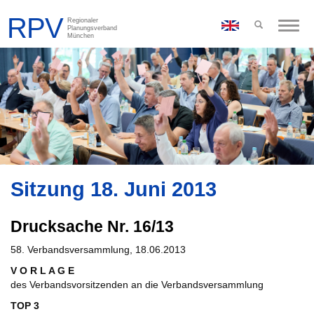
Toggle
naviga
Sitzung 18. Juni 2013
Drucksache Nr. 16/13
58. Verbandsversammlung, 18.06.2013
V O R L A G E
des Verbandsvorsitzenden an die Verbandsversammlung
TOP 3