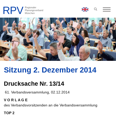
Toggle
naviga
Sitzung 2. Dezember 2014
Drucksache Nr. 13/14
61. Verbandsversammlung, 02.12.2014
V O R L A G E
des Verbandsvorsitzenden an die Verbandsversammlung
TOP 2