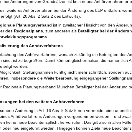
 h. bei Änderungen von Grundsätzen ist kein neues Anhörverfahren erfor
 ein weiteres Anhörverfahren bei der Änderung des LEP entfallen, we
erfolgt (Art. 20 Abs. 2 Satz 2 des Entwurfs).
gionale Planungsverband
ist in zweifacher Hinsicht von den Änderu
er des Regionalplans
, zum anderen als
Beteiligter bei der Änderu
ntwicklungsprogramms.
talisierung des Anhörverfahrens
nfachung des Anhörverfahrens, wonach zukünftig die Beteiligten des Anh
 sind, ist zu begrüßen. Damit können gleichermaßen die namentlich An
eteiligt werden.
Möglichkeit, Stellungnahmen künftig nicht mehr schriftlich, sondern au
ahren, insbesondere die Weiterbearbeitung eingegangener Stellungna
r Regionale Planungsverband München Beteiligter bei der Änderung ode
nkungen bei den weiteren Anhörverfahren
sehene Änderung in Art. 16 Abs. 5 Satz 5 neu vermeidet eine unendlich
 eines Anhörverfahrens Änderungen vorgenommen werden – und zwar fü
n keine neue Beachtenspflicht hervorrufen. Das gilt also in allen Fäll
n oder neu eingeführt werden. Hingegen können Ziele neue Beachtenspf