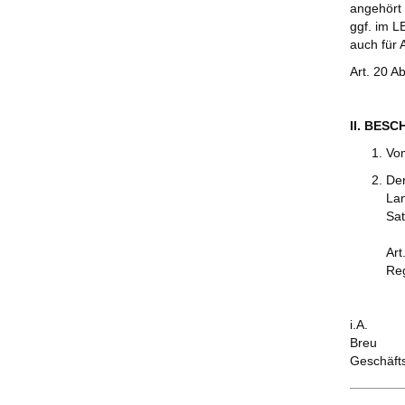
angehört 
ggf. im L
auch für 
Art. 20 A
II. BES
Vo
De
Lan
Sat
Art
Reg
i.A.
Breu
Geschäft