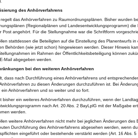
.
alisierung des Anhörverfahrens
6 regelt das Anhörverfahren zu Raumordnungsplänen. Bisher wurden be
ungsplänen (Regionalplänen und Landesentwicklungsprogramm) die Bet
r Post angehört. Für die Stellungnahme war die Schriftform vorgeschri
ollen stattdessen die Beteiligten auf die Einstellung des Planentwurfs i
n Behörden (wie jetzt schon) hingewiesen werden. Dieser Hinweis kan
tellungnahmen im Rahmen der Öffentlichkeitsbeteiligung können zukünft
 E-Mail abgegeben werden.
hränkungen bei den weiteren Anhörverfahren
lt, dass nach Durchführung eines Anhörverfahrens und entsprechende
 Anhörverfahren zu diesen Änderungen durchzuführen ist. Bei Änderu
ein Anhörverfahren und so weiter und so fort.
t bisher ein weiteres Anhörverfahren durchzuführen, wenn der Landt
twicklungsprogramm nach Art. 20 Abs. 2 BayLplG mit der Maßgabe ert
mmen werden.
ollen weitere Anhörverfahren nicht mehr bei jeglichen Änderungen des E
neuten Durchführung des Anhörverfahrens abgesehen werden, wenn du
pflichten eingeführt oder bestehende verstärkt werden (Art. 16 Abs. 5