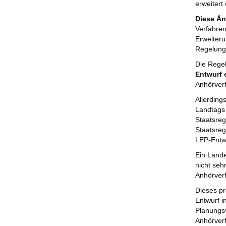
erweitert 
Diese Än
Verfahren
Erweiteru
Regelung 
Die Rege
Entwurf
Anhörver
Allerding
Landtags
Staatsreg
Staatsreg
LEP-Entw
Ein Lande
nicht seh
Anhörverf
Dieses pr
Entwurf i
Planungs
Anhörverf