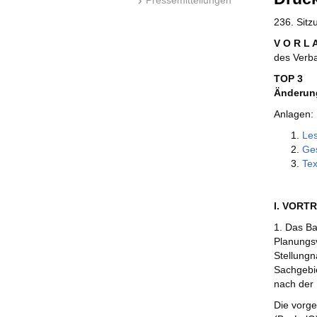
236. Sit
V O R L 
des Verb
TOP 3
Änderun
Anlagen:
Les
Ges
Tex
I. VORT
1. Das Ba
Planungs
Stellungn
Sachgebie
nach der 
Die vorg