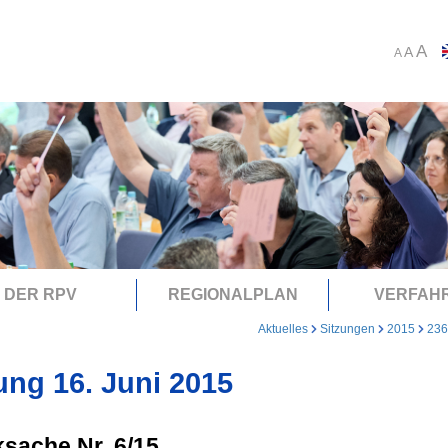
A
A
A
DER RPV
REGIONALPLAN
VERFAH
Aktuelles
Sitzungen
2015
236
ung 16. Juni 2015
sache Nr. 6/15