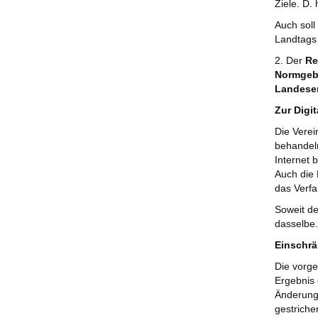
Ziele. D.
Auch soll
Landtags 
2. Der
Re
Normgeb
Landese
Zur Digi
Die Verei
behandeln
Internet b
Auch die 
das Verf
Soweit de
dasselbe.
Einschrä
Die vorge
Ergebnis
Änderunge
gestriche