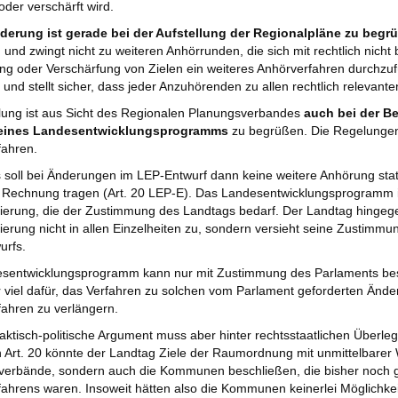
oder verschärft wird.
derung ist gerade bei der Aufstellung der Regionalpläne zu begr
 und zwingt nicht zu weiteren Anhörrunden, die sich mit rechtlich nicht
ng oder Verschärfung von Zielen ein weiteres Anhörverfahren durchzufüh
und stellt sicher, dass jeder Anzuhörenden zu allen rechtlich releva
lung ist aus Sicht des Regionalen Planungsverbandes
auch bei der B
 eines Landesentwicklungsprogramms
zu begrüßen. Die Regelungen
fahren.
s soll bei Änderungen im LEP-Entwurf dann keine weitere Anhörung st
 Rechnung tragen (Art. 20 LEP-E). Das Landesentwicklungsprogramm i
ierung, die der Zustimmung des Landtags bedarf. Der Landtag hingege
ierung nicht in allen Einzelheiten zu, sondern versieht seine Zustim
urfs.
sentwicklungsprogramm kann nur mit Zustimmung des Parlaments besch
r viel dafür, das Verfahren zu solchen vom Parlament geforderten Ände
ahren zu verlängern.
aktisch-politische Argument muss aber hinter rechtsstaatlichen Überl
n Art. 20 könnte der Landtag Ziele der Raumordnung mit unmittelbarer 
verbände, sondern auch die Kommunen beschließen, die bisher noch g
ahrens waren. Insoweit hätten also die Kommunen keinerlei Möglichkeit