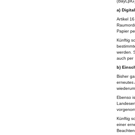
(BayLplG)
a) Digit
Artikel 1
Raumordn
Papier pe
Künftig s
bestimmte
werden. S
auch per
b) Einsc
Bisher ga
erneutes
wiederum 
Ebenso is
Landesen
vorgeno
Künftig s
einer er
Beachtens