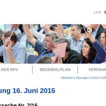
A
A
A
DER RPV
REGIONALPLAN
VERFAH
Aktuelles
Sitzungen
2015
236
ung 16. Juni 2015
sache Nr. 7/15