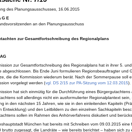
zung des Planungsausschusses, 16.06.2015
A G E
andsvorsitzenden an den Planungsausschuss
tachten zur Gesamtfortschreibung des Regionalplans
RAG
ssion zur Gesamtfortschreibung des Regionalplans hat in ihrer 5. und
 abgeschlossen. Bis Ende Juni formulieren Regionsbeauftragter und G
e, die die Kommission wiederum berät. Nach der Sommerpause soll e
ssion vorgelegt werden (
vgl. DS 2/15 zur PA-Sitzung vom 12.03.2015
).
ssion hat sich einmütig für die Durchführung eines Bürgergutachten
achtens soll allerdings nicht ein ausformulierter Regionalplantext sein,
ng in den nächsten 15 Jahren, wie sie in den einleitenden Kapiteln (P
n Entwicklung) und den Leitbildern zu den einzelnen Sachkapiteln besc
achtens sollen im Rahmen des Anhörverfahrens diskutiert und berücks
shauptstadt München hat bereits mit Schreiben vom 09.03.2015 eine f
 brutto zugesagt, die Landräte – wie bereits berichtet – haben sich zu e