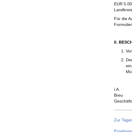
EUR 5.000
Landkreis
Für die A
Formulie
II. BES
Vo
Der
ein
Mü
i.A.
Breu
Geschäft
Zur Tage
Ergebnis