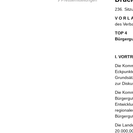
236. Sit
V O R L 
des Verb
TOP 4
Bürgergu
I. VORT
Die Kommi
Eckpunkte
Grundsätz
zur Disku
Die Kommi
Bürgergut
Entwicklu
regionale
Bürgergut
Die Lande
20.000,00