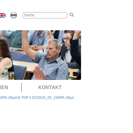
REN
KONTAKT
0PA-26jul16-TOP
DS2016_05_240PA-26jul