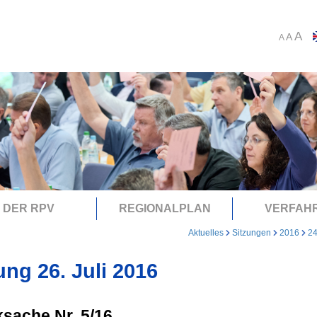
A
A
A
DER RPV
REGIONALPLAN
VERFAH
Aktuelles
Sitzungen
2016
24
ung 26. Juli 2016
sache Nr. 5/16