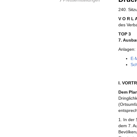
240. Sit
V O R L 
des Verb
TOP 3
7. Ausba
Anlagen:
E-M
Sch
I. VORT
Dem Pla
Dringlich
(Ortsumfa
entsprech
1. In der
dem 7. Au
Bevölkeru