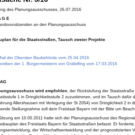
zung des Planungsausschusses, 26.07.2016
A G E
andsvorsitzenden an den Planungsausschuss
uplan für die Staatsstraßen, Tausch zweier Projekte
ail der Obersten Baubehörde vom 25.04.2016
reiben der 1. Bürgermeisterin von Gräfelfing vom 17.03.2016
RAG
nungsausschuss wird empfohlen
, der Rückstufung der Staatsstraße
keitsstufe 1 in Dringlichkeitsstufe 2 zuzustimmen, und im Tausch dafür
hrung Allershausen mit Verlegung der St 2054) von Dringlichkeit 2 in d
ende Stellungnahme soll dem Freistaat Bayern mit der Bitte um Beacht
 Sitzung am 10.05.2011 hatte sich der Planungsausschuss des Regio
sbauplan des Freistaats Bayern für Staatsstraßen befasst. Er forderte
ngsentwicklung, der Wirtschaftsentwicklung und der prognostizierten 