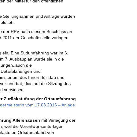
n der Mittel für den öffentlichen
e Stellungnahmen und Anträge wurden
leitet.
lte der RPV nach diesem Beschluss an
5.2011 der Geschäftsstelle vorlagen
ng ein. Eine Südumfahrung war im 6.
Im 7. Ausbauplan wurde sie in die
chungen, auch die
 Detailplanungen und
nisterium des Innern für Bau und
or und bat, dies auf die Sitzung des
d verwiesen.
r Zurückstufung der Ortsumfahrung
ürgermeisterin vom 17.03.2016 – Anlage
ahrung Allershausen
mit Verlegung der
n, weil die Vorentwurfsunterlagen
elasteten Ortsdurchfahrt von