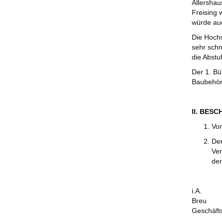
Allershau
Freising 
würde auc
Die Hochs
sehr schn
die Abstu
Der 1. Bü
Baubehör
II. BES
Vom
Der
Ver
der
i.A.
Breu
Geschäft