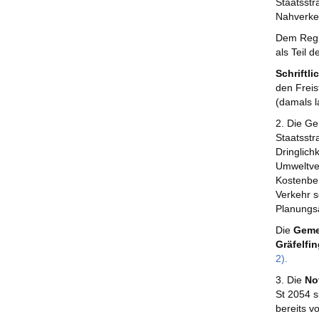
Staatsstr
Nahverke
Dem Regi
als Teil 
Schriftl
den Freis
(damals l
2. Die Ge
Staatsstr
Dringlich
Umweltve
Kostenber
Verkehr s
Planungs
Die
Geme
Gräfelfin
2).
3. Die
Not
St 2054 s
bereits v