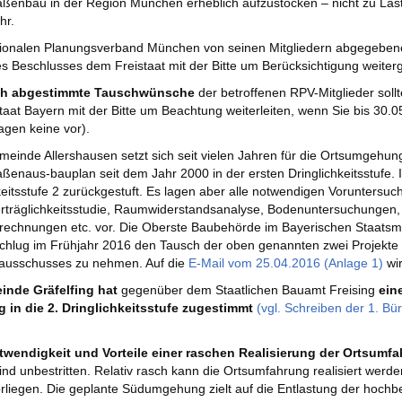
aßenbau in der Region München erheblich aufzustocken – nicht zu Laste
hr.
onalen Planungsverband München von seinen Mitgliedern abgegeben
des Beschlusses dem Freistaat mit der Bitte um Berücksichtigung weiterge
ich abgestimmte Tauschwünsche
der betroffenen RPV-Mitglieder sol
taat Bayern mit der Bitte um Beachtung weiterleiten, wenn Sie bis 30.0
agen keine vor).
meinde Allershausen setzt sich seit vielen Jahren für die Ortsumgehu
aßenaus-bauplan seit dem Jahr 2000 in der ersten Dringlichkeitsstufe. 
keitsstufe 2 zurückgestuft. Es lagen aber alle notwendigen Voruntersu
rträglichkeitsstudie, Raumwiderstandsanalyse, Bodenuntersuchungen,
echnungen etc. vor. Die Oberste Baubehörde im Bayerischen Staatsmi
chlug im Frühjahr 2016 den Tausch der oben genannten zwei Projekte v
ausschusses zu nehmen. Auf die
E-Mail vom 25.04.2016 (Anlage 1)
wir
inde Gräfelfing hat
gegenüber dem Staatlichen Bauamt Freising
eine
g in die 2. Dringlichkeitsstufe zugestimmt
(vgl. Schreiben der 1. B
wendigkeit und Vorteile einer raschen Realisierung der Ortsumf
ind unbestritten. Relativ rasch kann die Ortsumfahrung realisiert werde
orliegen. Die geplante Südumgehung zielt auf die Entlastung der hochb