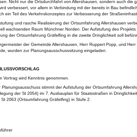
sen. Nicht nur die Ortsdurchfahrt von Allershausen, sondern auch die 
wird verbessert, vor allem in Verbindung mit der bereits in Bau befindl
h ein Teil des Verkehrskonzeptes zur Verbesserung der Straßeninfrastru
tufung und rasche Realisierung der Ortsumfahrung Allershausen verbes
ell wachsenden Raum Münchner Norden. Der Aufstufung des Projekts in
fung der Ortsumfahrung Gräfelfing in die zweite Dringlichkeit soll befür
rgermeister der Gemeinde Allershausen, Herr Ruppert Popp, und Herr 
de, wurden zur Planungsausschusssitzung eingeladen.
CHLUSSVORSCHLAG
 Vortrag wird Kenntnis genommen.
 Planungsausschuss stimmt der Aufstufung der Ortsumfahrung Allersh
legung der St 2054) im 7. Ausbauplan für Staatsstraßen in Dringlichkei
 St 2063 (Ortsumfahrung Gräfelfing) in Stufe 2.
sführer