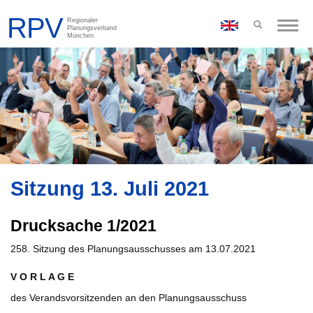
Toggle
naviga
Sitzung 13. Juli 2021
Drucksache 1/2021
258. Sitzung des Planungsausschusses am 13.07.2021
V O R L A G E
des Verandsvorsitzenden an den Planungsausschuss