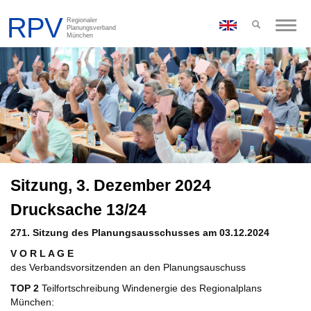
Toggle
naviga
Sitzung, 3. Dezember 2024
Drucksache 13/24
271. Sitzung des Planungsausschusses am 03.12.2024
V O R L A G E
des Verbandsvorsitzenden an den Planungsauschuss
TOP 2
Teilfortschreibung Windenergie des Regionalplans
München: