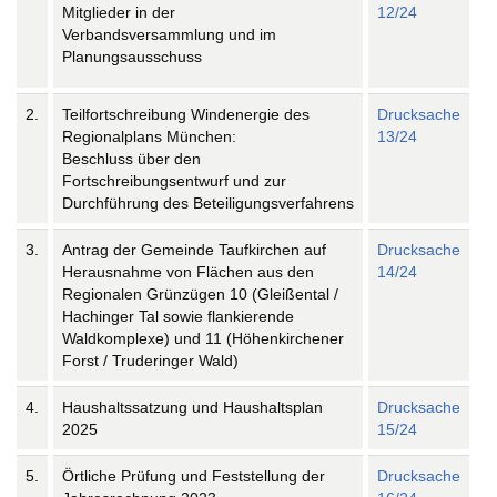
Mitglieder in der
12/24
Verbandsversammlung und im
Planungsausschuss
2.
Teilfortschreibung Windenergie des
Drucksache
Regionalplans München:
13/24
Beschluss über den
Fortschreibungsentwurf und zur
Durchführung des Beteiligungsverfahrens
3.
Antrag der Gemeinde Taufkirchen auf
Drucksache
Herausnahme von Flächen aus den
14/24
Regionalen Grünzügen 10 (Gleißental /
Hachinger Tal sowie flankierende
Waldkomplexe) und 11 (Höhenkirchener
Forst / Truderinger Wald)
4.
Haushaltssatzung und Haushaltsplan
Drucksache
2025
15/24
5.
Örtliche Prüfung und Feststellung der
Drucksache