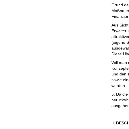
Grund daf
Maßnahme 
Finanzier
Aus Sicht
Erweiter
attraktiv
(eigene S
ausgewähl
Diese Übe
Will man d
Konzepte 
und den e
sowie ein
werden.
5. Da die
berücksic
ausgehen
II. BES