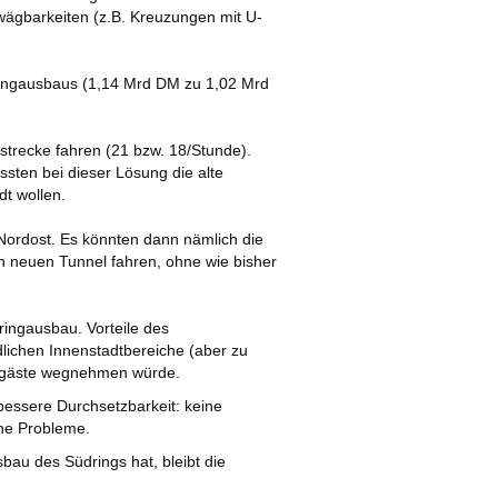
nwägbarkeiten (z.B. Kreuzungen mit U-
dringausbaus (1,14 Mrd DM zu 1,02 Mrd
mstrecke fahren (21 bzw. 18/Stunde).
ten bei dieser Lösung die alte
dt wollen.
Nordost. Es könnten dann nämlich die
n neuen Tunnel fahren, ohne wie bisher
ringausbau. Vorteile des
ichen Innenstadtbereiche (aber zu
hrgäste wegnehmen würde.
essere Durchsetzbarkeit: keine
he Probleme.
bau des Südrings hat, bleibt die