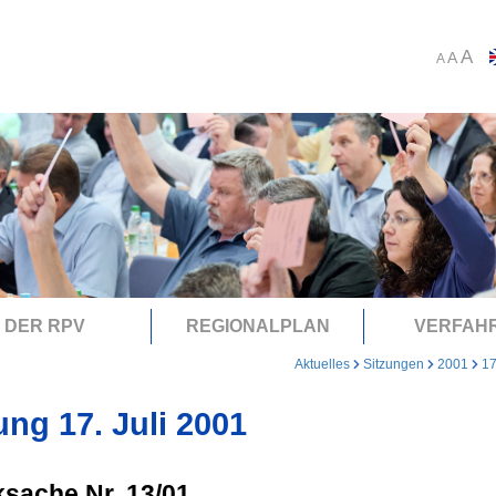
A
A
A
DER RPV
REGIONALPLAN
VERFAH
Aktuelles
Sitzungen
2001
17
ung 17. Juli 2001
sache Nr. 13/01