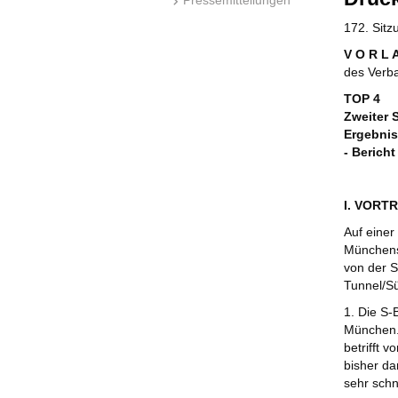
172. Sit
V O R L 
des Verb
TOP 4
Zweiter 
Ergebnis
- Bericht 
I. VORT
Auf einer
Münchens
von der S
Tunnel/Sü
1. Die S-
München. 
betrifft 
bisher da
sehr sch