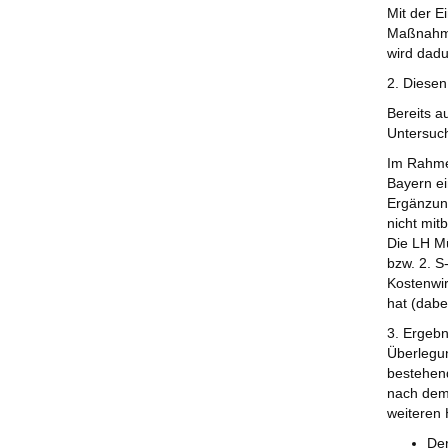
Mit der E
Maßnahmen
wird dadu
2. Diese
Bereits 
Untersuch
Im Rahme
Bayern ei
Ergänzun
nicht mit
Die LH M
bzw. 2. S
Kostenwir
hat (dabe
3. Ergebn
Überlegun
bestehend
nach dem 
weiteren 
Der