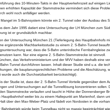
inführung des 10-Minuten-Takts in der Hauptverkehrszeit auf einigen Li
 erhöhten Kapazität der Stammstrecke vermindert sich diese Problem
rch wohl noch anfälliger werden.
n Mangel im S-Bahnsystem könnte ein 2. Tunnel oder der Ausbau des 
aus dem Jahr 1995 datiert eine Untersuchung der LH München zum Süd
ung ist er grundsätzlich machbar.
n der Untersuchung München 21 (Tieferlegung des Hauptbahnhofs mit 
ne ergänzende Machbarkeitsstudie zu einem 2. S-Bahn-Tunnel beauftr
gsuntersuchung war, dass die S-Bahn unterirdische Fernbahngleise 
benutzen kann. Nur eine eigene 2. S-Bahn-Stammstrecke ist sinnvoll.
ünchen, das Verkehrsministerium und der MVV haben deshalb eine ve
-Bahn-Tunnel durchführen lassen. Inhalt dieser Studie sind u.a. die tech
kungen, die bauplanungsrechtlichen Probleme und die Abschätzung, we
i wurde auch die Durchsetzbarkeit berücksichtigt).
is der Studie ist, dass der 2. S-Bahn-Tunnel Vorteile gegenüber dem A
gen und Untersuchungen auf die Tunnellösung konzentrieren sollen. D
en Stammstrecke verlaufen und taucht in Höhe der Donnersberger Brüc
Hauptbahnhof weiter bis zu einem Haltepunkt am Marienhof, dann unt
Halt über den Max-Weber-Platz und fädelt von Nordosten in die vorha
 Bahnbetrieb würde beim Tunnelbau nicht so massiv beeinträchtigt wie