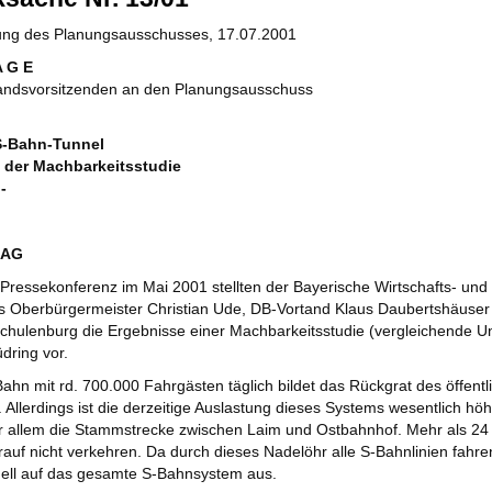
zung des Planungsausschusses, 17.07.2001
A G E
andsvorsitzenden an den Planungsausschuss
S-Bahn-Tunnel
 der Machbarkeitsstudie
-
RAG
 Pressekonferenz im Mai 2001 stellten der Bayerische Wirtschafts- und
 Oberbürgermeister Christian Ude, DB-Vortand Klaus Daubertshäuse
chulenburg die Ergebnisse einer Machbarkeitsstudie (vergleichende 
dring vor.
Bahn mit rd. 700.000 Fahrgästen täglich bildet das Rückgrat des öffent
Allerdings ist die derzeitige Auslastung dieses Systems wesentlich höh
vor allem die Stammstrecke zwischen Laim und Ostbahnhof. Mehr als 2
rauf nicht verkehren. Da durch dieses Nadelöhr alle S-Bahnlinien fahre
nell auf das gesamte S-Bahnsystem aus.