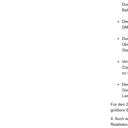
Dur
Bah
Die
DM
Dur
Übe
Sta
Vor
Züg
zu
Der
Süd
Las
Für den 2
größere E
4. Auch w
Realisier