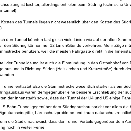
chsetzung ist leichter, allerdings entfielen beim Südring technische U
ntunnel).
 Kosten des Tunnels liegen nicht wesentlich über den Kosten des Sü
).
ch den Tunnel könnten fast gleich viele Linien wie auf der alten Stam
r den Südring können nur 12 Linien/Stunde verkehren. Mehr Züge müss
mmstrecke benutzen, weil die meisten Fahrgäste direkt in die Innensta
teil der Tunnellösung ist auch die Einmündung in den Ostbahnhof von 
e aus und in Richtung Süden (Holzkirchen und Kreuzstraße) durch de
 wenden.
 Tunnel entlastet also die Stammstrecke wesentlich stärker als ein Süd
ringausbaus wären demgegenüber eine bessere Erschließung der südl
ten der Innenstadt) sowie, dass der Tunnel der U4 und U5 einige Fa
. S-Bahn-Tunnel gegenüber dem Südringausbau spricht vor allem die b
igentumseingriffe, Lärmschutzprobleme und kaum naturschutzrechtlic
enn die Studie nachweist, dass der Tunnel Vorteile gegenüber dem Aus
ung noch in weiter Ferne.