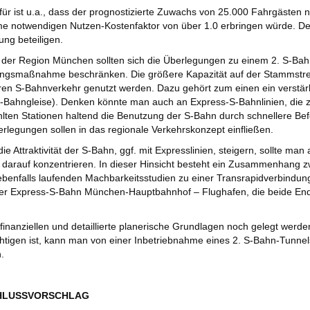
ür ist u.a., dass der prognostizierte Zuwachs von 25.000 Fahrgästen n
notwendigen Nutzen-Kostenfaktor von über 1.0 erbringen würde. Der 
ung beteiligen.
 der Region München sollten sich die Überlegungen zu einem 2. S-Bahn
ungsmaßnahme beschränken. Die größere Kapazität auf der Stammstre
eren S-Bahnverkehr genutzt werden. Dazu gehört zum einen ein verstä
-Bahngleise). Denken könnte man auch an Express-S-Bahnlinien, die z.
ten Stationen haltend die Benutzung der S-Bahn durch schnellere Bef
rlegungen sollen in das regionale Verkehrskonzept einfließen.
ie Attraktivität der S-Bahn, ggf. mit Expresslinien, steigern, sollte man 
darauf konzentrieren. In dieser Hinsicht besteht ein Zusammenhang 
benfalls laufenden Machbarkeitsstudien zu einer Transrapidverbind
er Express-S-Bahn München-Hauptbahnhof – Flughafen, die beide Ende 
 finanziellen und detaillierte planerische Grundlagen noch gelegt werd
htigen ist, kann man von einer Inbetriebnahme eines 2. S-Bahn-Tunnel
.
CHLUSSVORSCHLAG