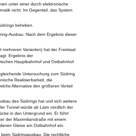
nien unter einer durch elektronische
atik nicht. Im Gegenteil, das System
Südrings beheben.
ring-Ausbau. Nach dem Ergebnis dieser
mehreren Varianten) hat der Freistaat
agt. Ergebnis der
zwischen Hauptbahnhof und Ostbahnhof
rgleichende Untersuchung zum Südring
nische Realisierbarkeit, die
lche Alternative den größeren Vorteil
usbau des Südrings hat und sich weitere
er Tunnel würde ab Laim nördlich der
ke in den Untergrund ein. Er führt
er der Maximilianstraße mit einem
ndenen Gleise am Ostbahnhof ein.
 beim Südringausbau. Die rechtliche