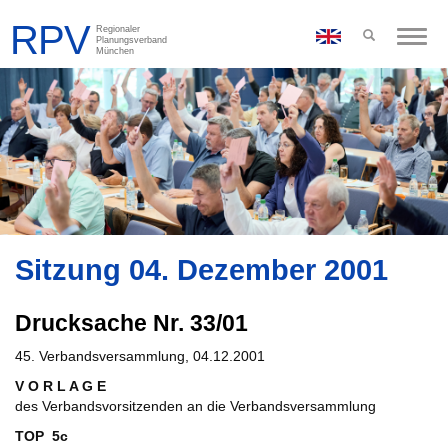
Toggle
naviga
Sitzung 04. Dezember 2001
Drucksache Nr. 33/01
45. Verbandsversammlung, 04.12.2001
V O R L A G E
des Verbandsvorsitzenden an die Verbandsversammlung
TOP 5c