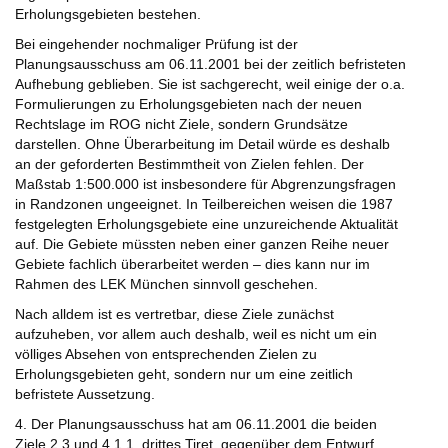
Erholungsgebieten bestehen.
Bei eingehender nochmaliger Prüfung ist der
Planungsausschuss am 06.11.2001 bei der zeitlich befristeten
Aufhebung geblieben. Sie ist sachgerecht, weil einige der o.a.
Formulierungen zu Erholungsgebieten nach der neuen
Rechtslage im ROG nicht Ziele, sondern Grundsätze
darstellen. Ohne Überarbeitung im Detail würde es deshalb
an der geforderten Bestimmtheit von Zielen fehlen. Der
Maßstab 1:500.000 ist insbesondere für Abgrenzungsfragen
in Randzonen ungeeignet. In Teilbereichen weisen die 1987
festgelegten Erholungsgebiete eine unzureichende Aktualität
auf. Die Gebiete müssten neben einer ganzen Reihe neuer
Gebiete fachlich überarbeitet werden – dies kann nur im
Rahmen des LEK München sinnvoll geschehen.
Nach alldem ist es vertretbar, diese Ziele zunächst
aufzuheben, vor allem auch deshalb, weil es nicht um ein
völliges Absehen von entsprechenden Zielen zu
Erholungsgebieten geht, sondern nur um eine zeitlich
befristete Aussetzung.
4. Der Planungsausschuss hat am 06.11.2001 die beiden
Ziele 2.3 und 4.1.1, drittes Tiret, gegenüber dem Entwurf