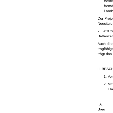
Beste
fremd
Lands
Der Proje
Neusituie
2. Jetzt 
Bettenzah
Auch dies
tragfähig
trägt da
II. BES
Vom
Mit
The
i.A.
Breu