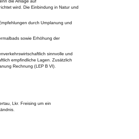
enn die Anlage auf
ichtet wird. Die Einbindung in Natur und
nd Empfehlungen durch Umplanung und
Thermalbads sowie Erhöhung der
enverkehrswirtschaftlich sinnvolle und
tlich empfindliche Lagen. Zusätzlich
lanung Rechnung (LEP B VI).
ertau, Lkr. Freising um ein
tändnis.