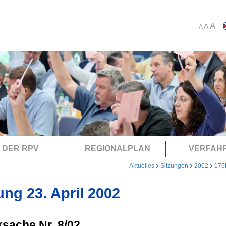
A
A
A
DER RPV
REGIONALPLAN
VERFAH
Aktuelles
Sitzungen
2002
176
ung 23. April 2002
sache Nr. 8/02