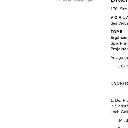
176. Sit
V O R L 
des Verb
TOP 5
Ergänze
Sport- un
Projekt
Anlage (n
1 Gut
I. VORT
1. Der Pl
in Sindor
Loch-Golf
„Mit 