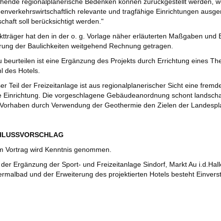
hende regionalplanerische Bedenken können zurückgestellt werden, w
enverkehrswirtschaftlich relevante und tragfähige Einrichtungen ausger
chaft soll berücksichtigt werden."
ktträger hat den in der o. g. Vorlage näher erläuterten Maßgaben u
rung der Baulichkeiten weitgehend Rechnung getragen.
zu beurteilen ist eine Ergänzung des Projekts durch Errichtung eines 
l des Hotels.
er Teil der Freizeitanlage ist aus regionalplanerischer Sicht eine fremd
e Einrichtung. Die vorgeschlagene Gebäudeanordnung schont landschaf
s Vorhaben durch Verwendung der Geothermie den Zielen der Landesp
CHLUSSVORSCHLAG
 Vortrag wird Kenntnis genommen.
 der Ergänzung der Sport- und Freizeitanlage Sindorf, Markt Au i.d.Hall
rmalbad und der Erweiterung des projektierten Hotels besteht Einvers