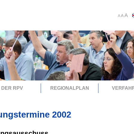
A
A
A
DER RPV
REGIONALPLAN
VERFAH
ungstermine 2002
ungsausschuss