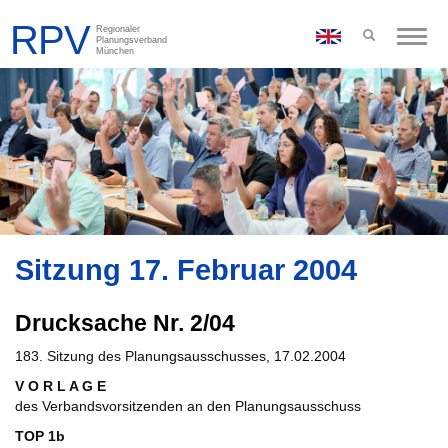
Toggle
naviga
Sitzung 17. Februar 2004
Drucksache Nr. 2/04
183. Sitzung des Planungsausschusses, 17.02.2004
V O R L A G E
des Verbandsvorsitzenden an den Planungsausschuss
TOP 1b