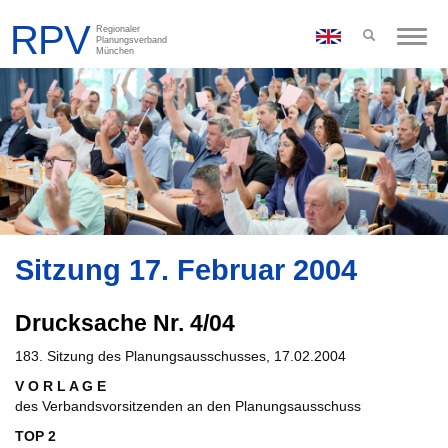
Toggle
naviga
Sitzung 17. Februar 2004
Drucksache Nr. 4/04
183. Sitzung des Planungsausschusses, 17.02.2004
V O R L A G E
des Verbandsvorsitzenden an den Planungsausschuss
TOP 2