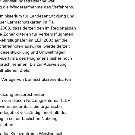
r Verwaltungsstreitsache war
ng die Wiederaufnahme des Verfahrens.
ministerium für Landesentwicklung und
uer Lärmschutzkarten im Fall
2003, dass derzeit den im Regionalplan
 Zonenkriterien für Verkehrsflughäfen
rkehrsflughäfen im LEP 2003 auf die
faffenhofen auswirke, werde derzeit
andesentwicklung und Umweltfragen
eiberfirma des Flughafens bisher noch
spruch nehmen. Bis zur Ausweisung
thaltenen Ziele.
e Vorlage von Lärmschutzzonenkarten
setzung entsprechender
n von diesen Nutzungskriterien (LEP
wenn andernfalls die organische
ndegebiet vollständig innerhalb des
g in seiner baulichen Nutzung
 stehen.
g des Kleinzentrums Weßling soll