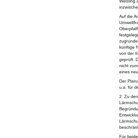
Weßling a
inzwisch
Auf die A
Umweltfra
Oberpfaff
festgeleg
zugrunde 
künftige 
von der f
geprüft. 
nicht zum
eines neu
Der Plan
u.a. für 
2. Zu de
Lärmschu
Begründun
Entwicklu
Lärmschut
beschränk
Für beide