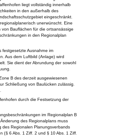
ffenhofen liegt vollständig innerhalb
chkeiten in den außerhalb des
dschaftsschutzgebiet eingeschränkt.
 regionalplanerisch unerwünscht. Eine
 von Bauflächen für die ortsansässige
schränkungen in den Regionalplan
als festgesetzte Ausnahme im
 Aus dem Luftbild (Anlage) wird
elt. Sie dient der Abrundung der sowohl
uung.
in Zone B des derzeit ausgewiesenen
ur Schließung von Baulücken zulässig.
.
fenhofen durch die Festsetzung der
zungsbeschränkungen im Regionalplan B
de Änderung des Regionalplans muss
g des Regionalen Planungsverbands
 6 Abs. 1 Ziff. 2 und § 10 Abs. 1 Ziff.