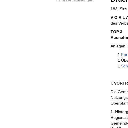
183. Sit
V O R L 
des Verb
TOP 3
Ausnahme
Anlagen:
1
For
1 Übe
1
Sch
I. VORT
Die Geme
Nutzungsk
Oberpfaff
1. Hinter
Regionalp
Gemeinde