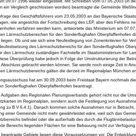
m 09.07.1996 wieder eingestellt. Mit Schreiben vom 07.05.2003 (in de
en ein Vergleich geschlossen worden) beantragte die Gemeinde Weßli
nfrage des Geschäftsführers vom 23.05.2003 an das Bayerische Staats
gen, wie angesichts der Fortschreibung des LEP, aber des Fehlens ne
enhofen verfahren werden kann, antwortete das Ministerium am 07.07.
ten Lärmschutzbereichen für den Sonderflughafen Oberpfaffenhofen die
liegen. Ob und wie sich eine Neufestlegung von Zonenkriterien für Ve
Neufestsetzung des Lärmschutzbereichs für den Sonderflughafen Oberp
ür den Lärmschutz zuständigen Fachstelle im Staatsministerium für L
Diese Überprüfung habe jedoch in Folge der Umstrukturierung der Betr
 Abschluss gebracht werden können. Sie werde noch einige Zeit in An
en Lärmschutzbereichs gälten die derzeit im Regionalplan München en
ungsausschuss hat am 30.09.2003 beim Freistaat Bayern nochmals di
den Sonderflughafen Oberpfaffenhofen beantragt.
n Aufgaben des Regionalen Planungsverbands gehört nicht nur die Um
tzkarten im Regionalplan, sondern auch die Festlegung von Ausnahme
g zu B V 6.4.1). Danach kommen solche Ausnahmen nur in Betracht, 
ng einer Gemeinde nicht mehr gewährleistet wäre, weil sich das Gemei
zbereichs befindet oder die außerhalb des durch die Fluglärmbelastun
te Bereichs liegenden Flächen für eine Bebauung nicht zur Verfügung
 beantragte Gebiete liegen diese Voraussetzungen vor. Die Entwicklun