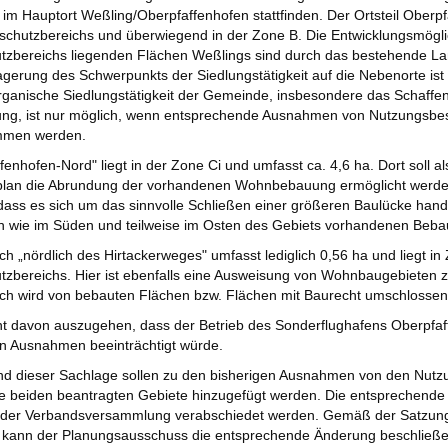
 im Hauptort Weßling/Oberpfaffenhofen stattfinden. Der Ortsteil Oberpfa
chutzbereichs und überwiegend in der Zone B. Die Entwicklungsmögli
zbereichs liegenden Flächen Weßlings sind durch das bestehende Lan
agerung des Schwerpunkts der Siedlungstätigkeit auf die Nebenorte ist
rganische Siedlungstätigkeit der Gemeinde, insbesondere das Schaffen
ung, ist nur möglich, wenn entsprechende Ausnahmen von Nutzungsbe
mmen werden.
fenhofen-Nord" liegt in der Zone Ci und umfasst ca. 4,6 ha. Dort soll 
plan die Abrundung der vorhandenen Wohnbebauung ermöglicht werden.
 dass es sich um das sinnvolle Schließen einer größeren Baulücke hand
n wie im Süden und teilweise im Osten des Gebiets vorhandenen Beba
ch „nördlich des Hirtackerweges" umfasst lediglich 0,56 ha und liegt 
zbereichs. Hier ist ebenfalls eine Ausweisung von Wohnbaugebieten z
ch wird von bebauten Flächen bzw. Flächen mit Baurecht umschlossen
cht davon auszugehen, dass der Betrieb des Sonderflughafens Oberpfaf
n Ausnahmen beeinträchtigt würde.
und dieser Sachlage sollen zu den bisherigen Ausnahmen von den Nut
die beiden beantragten Gebiete hinzugefügt werden. Die entsprechen
n der Verbandsversammlung verabschiedet werden. Gemäß der Satzun
ann der Planungsausschuss die entsprechende Änderung beschließen (§