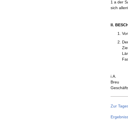
1 a der S
sich alle
II. BES
Vom
Der
Zie
Lär
Fas
i.A.
Breu
Geschäft
Zur Tage
Ergebnis