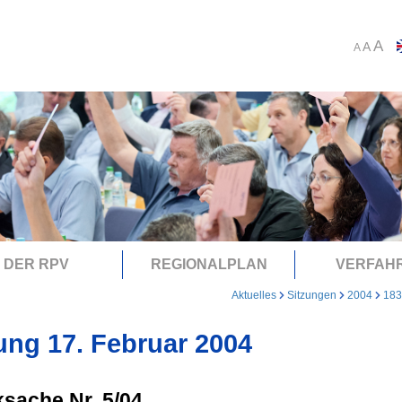
A
A
A
DER RPV
REGIONALPLAN
VERFAH
Aktuelles
Sitzungen
2004
183
ung 17. Februar 2004
sache Nr. 5/04