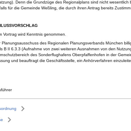
atzung). Denn die Grundzüge des Regionalplans sind nicht wesentlich 
nfalls für die Gemeinde Weßling, die durch ihren Antrag bereits Zusti
CHLUSSVORSCHLAG
 Vortrag wird Kenntnis genommen.
 Planungsausschuss des Regionalen Planungsverbands München billig
ls B II 6.3.3 (Aufnahme von zwei weiteren Ausnahmen von den Nutzu
mschutzbereich des Sonderflughafens Oberpfaffenhofen in der Gemein
sung und beauftragt die Geschäftsstelle, ein Anhörverfahren einzuleite
sführer
sordnung
se