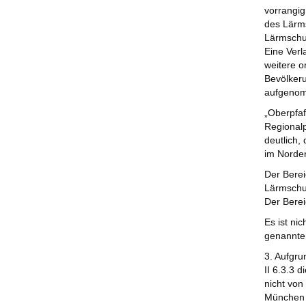
vorrangig
des Lärms
Lärmschut
Eine Verl
weitere o
Bevölker
aufgeno
„Oberpfaf
Regional
deutlich,
im Norde
Der Berei
Lärmschut
Der Berei
Es ist ni
genannte
3. Aufgr
II 6.3.3 
nicht vo
München k