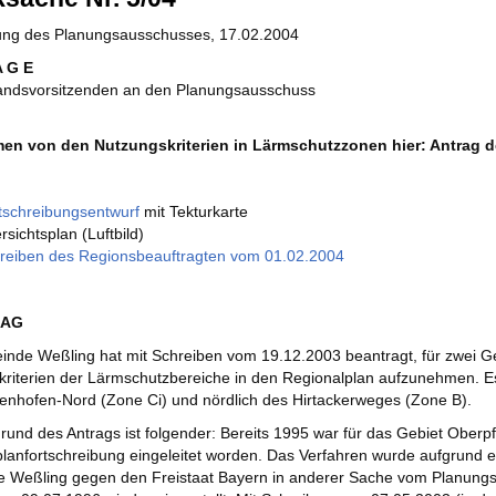
zung des Planungsausschusses, 17.02.2004
A G E
andsvorsitzenden an den Planungsausschuss
n von den Nutzungskriterien in Lärmschutzzonen hier: Antrag 
tschreibungsentwurf
mit Tekturkarte
rsichtsplan (Luftbild)
reiben des Regionsbeauftragten vom 01.02.2004
RAG
inde Weßling hat mit Schreiben vom 19.12.2003 beantragt, für zwei 
riterien der Lärmschutzbereiche in den Regionalplan aufzunehmen. E
enhofen-Nord (Zone Ci) und nördlich des Hirtackerweges (Zone B).
grund des Antrags ist folgender: Bereits 1995 war für das Gebiet Oberp
lanfortschreibung eingeleitet worden. Das Verfahren wurde aufgrund e
 Weßling gegen den Freistaat Bayern in anderer Sache vom Planung