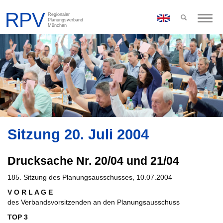
Toggle
naviga
Sitzung 20. Juli 2004
Drucksache Nr. 20/04 und 21/04
185. Sitzung des Planungsausschusses, 10.07.2004
V O R L A G E
des Verbandsvorsitzenden an den Planungsausschuss
TOP 3