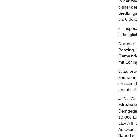
In der zw
bisherige
Siedlungs
bis 6 dok
2. Insges
in ledigl
Darüberhi
Penzing, 
Gemeinde 
mit Echin
3. Zu erw
zentralör
entscheid
und die 
4. Die Ge
mit einem
Demgegenü
10.000 Ei
LEP A III
Ausweisun
Sauerlach