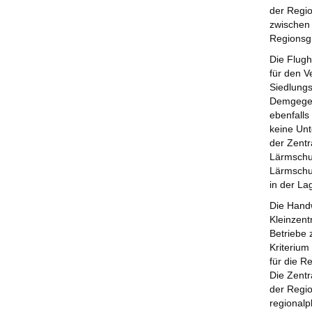
der Regio
zwischen 
Regionsgr
Die Flugh
für den V
Siedlungs
Demgegenü
ebenfalls
keine Unt
der Zentr
Lärmschut
Lärmschut
in der L
Die Hand
Kleinzent
Betriebe 
Kriterium
für die 
Die Zentr
der Regio
regionalp