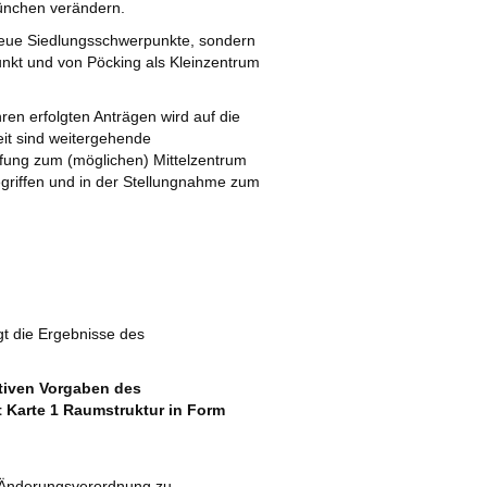
München verändern.
 neue Siedlungsschwerpunkte, sondern
nkt und von Pöcking als Kleinzentrum
n erfolgten Anträgen wird auf die
it sind weitergehende
ufung zum (möglichen) Mittelzentrum
griffen und in der Stellungnahme zum
t die Ergebnisse des
tiven Vorgaben des
t Karte 1 Raumstruktur in Form
.
r Änderungsverordnung zu