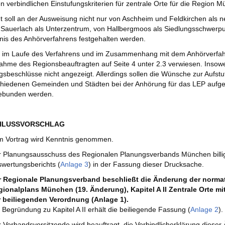
n verbindlichen Einstufungskriterien für zentrale Orte für die Region 
 soll an der Ausweisung nicht nur von Aschheim und Feldkirchen als
Sauerlach als Unterzentrum, von Hallbergmoos als Siedlungsschwerpu
nis des Anhörverfahrens festgehalten werden.
 im Laufe des Verfahrens und im Zusammenhang mit dem Anhörverfahre
ahme des Regionsbeauftragten auf Seite 4 unter 2.3 verwiesen. Insowe
gsbeschlüsse nicht angezeigt. Allerdings sollen die Wünsche zur Aufst
hiedenen Gemeinden und Städten bei der Anhörung für das LEP aufge
ebunden werden.
CHLUSSVORSCHLAG
 Vortrag wird Kenntnis genommen.
 Planungsausschuss des Regionalen Planungsverbands München billig
wertungsberichts (
Anlage 3
) in der Fassung dieser Drucksache.
r Regionale Planungsverband beschließt die Änderung der norma
ionalplans München (19. Änderung), Kapitel A II Zentrale Orte mi
r beiliegenden Verordnung (Anlage 1).
 Begründung zu Kapitel A II erhält die beiliegende Fassung (
Anlage 2
)
 Verbandsvorsitzende wird beauftragt, die Verbindlicherklärung diese