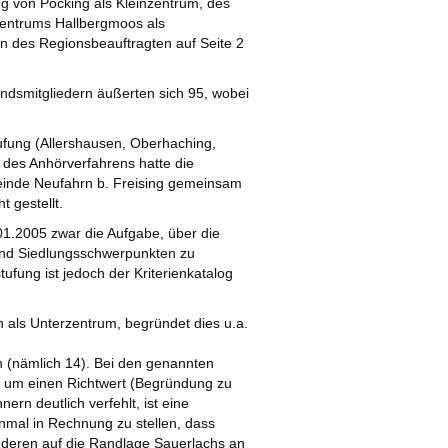
ng von Pöcking als Kleinzentrum, des
zentrums Hallbergmoos als
n des Regionsbeauftragten auf Seite 2
ndsmitgliedern äußerten sich 95, wobei
ufung (Allershausen, Oberhaching,
d des Anhörverfahrens hatte die
einde Neufahrn b. Freising gemeinsam
 gestellt.
01.2005 zwar die Aufgabe, über die
 und Siedlungsschwerpunkten zu
ufung ist jedoch der Kriterienkatalog
als Unterzentrum, begründet dies u.a.
en (nämlich 14). Bei den genannten
h um einen Richtwert (Begründung zu
ern deutlich verfehlt, ist eine
inmal in Rechnung zu stellen, dass
anderen auf die Randlage Sauerlachs an