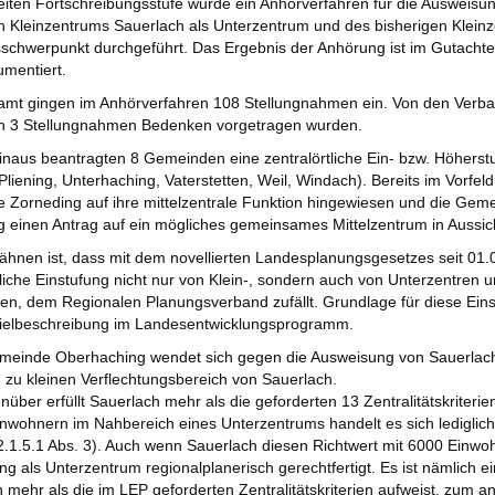
eiten Fortschreibungsstufe wurde ein Anhörverfahren für die Ausweisu
n Kleinzentrums Sauerlach als Unterzentrum und des bisherigen Klein
schwerpunkt durchgeführt. Das Ergebnis der Anhörung ist im Gutachte
umentiert.
amt gingen im Anhörverfahren 108 Stellungnahmen ein. Von den Verba
ich 3 Stellungnahmen Bedenken vorgetragen wurden.
naus beantragten 8 Gemeinden eine zentralörtliche Ein- bzw. Höherst
Pliening, Unterhaching, Vaterstetten, Weil, Windach). Bereits im Vorfel
Zorneding auf ihre mittelzentrale Funktion hingewiesen und die Gem
g einen Antrag auf ein mögliches gemeinsames Mittelzentrum in Aussicht
ähnen ist, dass mit dem novellierten Landesplanungsgesetzes seit 01.
tliche Einstufung nicht nur von Klein-, sondern auch von Unterzentren
en, dem Regionalen Planungsverband zufällt. Grundlage für diese Einst
Zielbeschreibung im Landesentwicklungsprogramm.
meinde Oberhaching wendet sich gegen die Ausweisung von Sauerlach 
 zu kleinen Verflechtungsbereich von Sauerlach.
ber erfüllt Sauerlach mehr als die geforderten 13 Zentralitätskriteri
nwohnern im Nahbereich eines Unterzentrums handelt es sich lediglic
 2.1.5.1 Abs. 3). Auch wenn Sauerlach diesen Richtwert mit 6000 Einwohn
g als Unterzentrum regionalplanerisch gerechtfertigt. Es ist nämlich e
 mehr als die im LEP geforderten Zentralitätskriterien aufweist, zum 