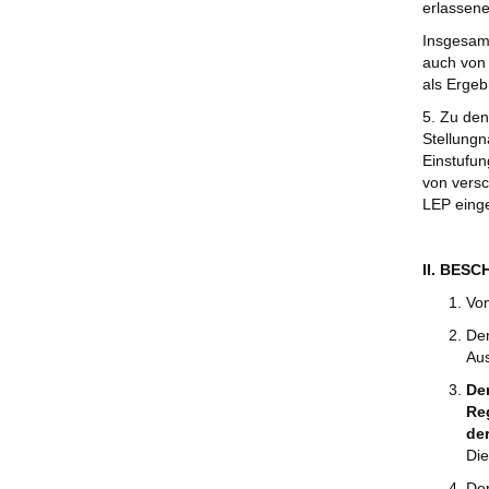
erlassene
Insgesamt
auch von 
als Ergeb
5. Zu den
Stellungn
Einstufun
von versc
LEP eing
II. BES
Vom
Der
Aus
De
Reg
de
Die
Der