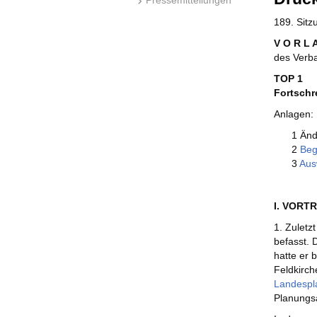
189. Sit
V O R L 
des Verb
TOP 1
Fortschr
Anlagen:
1 Änd
2
Beg
3
Aus
I. VORT
1. Zuletz
befasst. 
hatte er
Feldkirch
Landespl
Planungsa