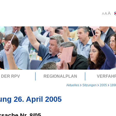
A
A
A
DER RPV
REGIONALPLAN
VERFAH
Aktuelles
Sitzungen
2005
189
ung 26. April 2005
sache Nr. 8/05