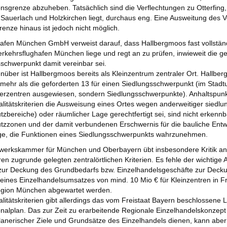
nsgrenze abzuheben. Tatsächlich sind die Verflechtungen zu Otterfing
Sauerlach und Holzkirchen liegt, durchaus eng. Eine Ausweitung des V
enze hinaus ist jedoch nicht möglich.
afen München GmbH verweist darauf, dass Hallbergmoos fast vollstän
erkehrsflughafen München liege und regt an zu prüfen, inwieweit die g
schwerpunkt damit vereinbar sei.
ber ist Hallbergmoos bereits als Kleinzentrum zentraler Ort. Hallbergmo
 mehr als die geforderten 13 für einen Siedlungsschwerpunkt (im Stad
erzentren ausgewiesen, sondern Siedlungsschwerpunkte). Anhaltspunk
alitätskriterien die Ausweisung eines Ortes wegen anderweitiger siedlu
zbereiche) oder räumlicher Lage gerechtfertigt sei, sind nicht erkennb
zzonen und der damit verbundenen Erschwernis für die bauliche Entw
age, die Funktionen eines Siedlungsschwerpunkts wahrzunehmen.
werkskammer für München und Oberbayern übt insbesondere Kritik an 
ren zugrunde gelegten zentralörtlichen Kriterien. Es fehle der wichti
zur Deckung des Grundbedarfs bzw. Einzelhandelsgeschäfte zur Decku
 eines Einzelhandelsumsatzes von mind. 10 Mio € für Kleinzentren in F
Region München abgewartet werden.
alitätskriterien gibt allerdings das vom Freistaat Bayern beschlossen
nalplan. Das zur Zeit zu erarbeitende Regionale Einzelhandelskonzept
lanerischer Ziele und Grundsätze des Einzelhandels dienen, kann aber 