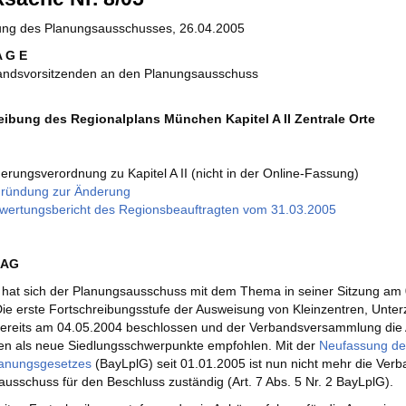
zung des Planungsausschusses, 26.04.2005
A G E
andsvorsitzenden an den Planungsausschuss
eibung des Regionalplans München Kapitel A II Zentrale Orte
erungsverordnung zu Kapitel A II (nicht in der Online-Fassung)
ründung zur Änderung
wertungsbericht des Regionsbeauftragten vom 31.03.2005
RAG
t hat sich der Planungsausschuss mit dem Thema in seiner Sitzung am 
Die erste Fortschreibungsstufe der Ausweisung von Kleinzentren, Unt
 bereits am 04.05.2004 beschlossen und der Verbandsversammlung di
en als neue Siedlungsschwerpunkte empfohlen. Mit der
Neufassung de
anungsgesetzes
(BayLplG) seit 01.01.2005 ist nun nicht mehr die Ve
usschuss für den Beschluss zuständig (Art. 7 Abs. 5 Nr. 2 BayLplG).